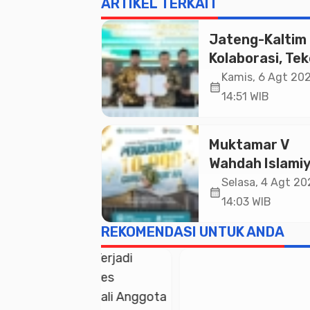
ARTIKEL TERKAIT
Jateng-Kaltim
Kolaborasi, Te
19 Kerja Sama
Kamis, 6 Agt 202
calendar_month
Ekonomi Senila
14:51 WIB
20,2 Triliun
Muktamar V
Wahdah Islami
Akan Kukuhka
Selasa, 4 Agt 20
calendar_month
10.000 Guru Al
14:03 WIB
Qur’an di Masji
REKOMENDASI UNTUK ANDA
Istiqlal