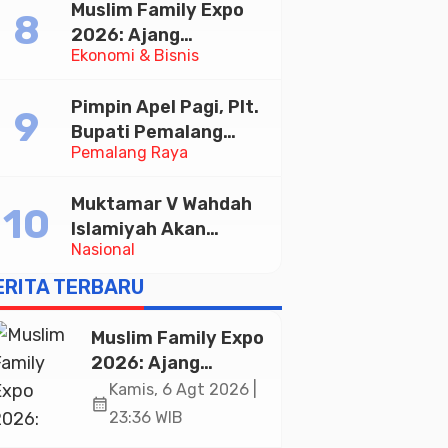
Muslim Family Expo
Taekwondo Indonesia
2026: Ajang
Open 2026
Ekonomi & Bisnis
Silaturahim dan
Kebangkitan Ekonomi
Pimpin Apel Pagi, Plt.
Halal di Jakarta
Bupati Pemalang
Pemalang Raya
Tekankan Disiplin dan
Soliditas ASN untuk
Muktamar V Wahdah
Pelayanan Publik
Islamiyah Akan
Nasional
Kukuhkan 10.000
Guru Al-Qur’an di
ERITA TERBARU
Masjid Istiqlal
Muslim Family Expo
2026: Ajang
Silaturahim dan
Kamis, 6 Agt 2026 |
calendar_month
Kebangkitan
23:36 WIB
Ekonomi Halal di