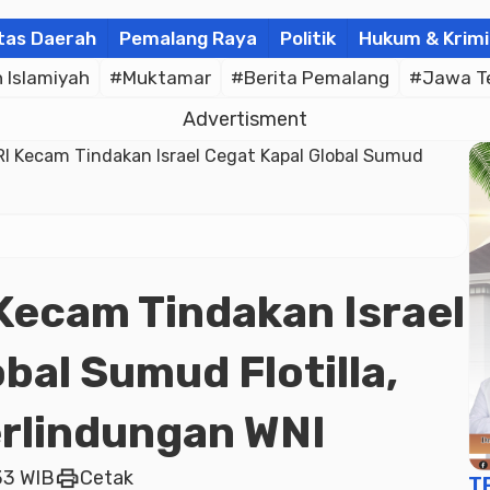
tas Daerah
Pemalang Raya
Politik
Hukum & Krimi
Islamiyah
#Muktamar
#Berita Pemalang
#Jawa T
Advertisment
I Kecam Tindakan Israel Cegat Kapal Global Sumud
Kecam Tindakan Israel
bal Sumud Flotilla,
erlindungan WNI
print
33 WIB
Cetak
T