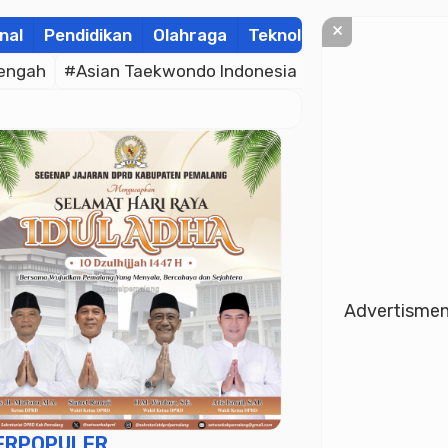
×
nal
Pendidikan
Olahraga
Teknologi
Kolom
Wis
engah
#Asian Taekwondo Indonesia Open Championsh
Advertisme
ERPOPULER