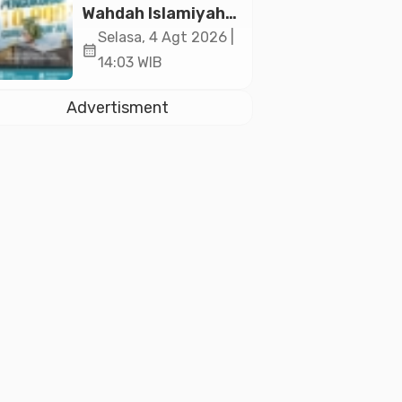
2026
Wahdah Islamiyah
Akan Kukuhkan
Selasa, 4 Agt 2026 |
calendar_month
10.000 Guru Al-
14:03 WIB
Qur’an di Masjid
Istiqlal
Advertisment