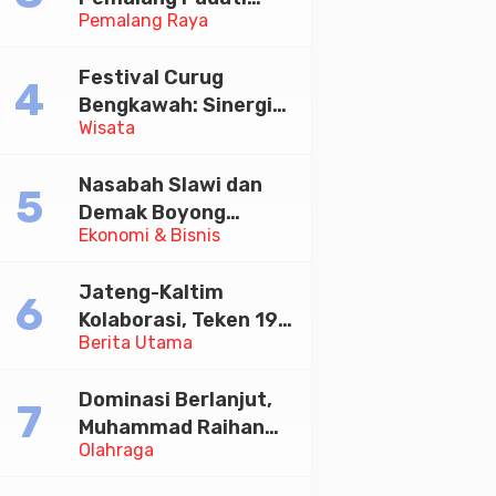
Pemalang Raya
Kirab Festival Kamir
2026
Festival Curug
Bengkawah: Sinergi
Wisata
Desa Sikasur dan
UGM dalam
Nasabah Slawi dan
Memajukan Wisata
Demak Boyong
serta UMKM Lokal
Ekonomi & Bisnis
Toyota Innova Zenix
Hybrid di Undian
Jateng-Kaltim
Tabungan Bima Bank
Kolaborasi, Teken 19
Jateng
Berita Utama
Kerja Sama Ekonomi
Senilai Rp 20,2 Triliun
Dominasi Berlanjut,
Muhammad Raihan
Olahraga
Fadila Sabet Emas
Kyorugi di Asian