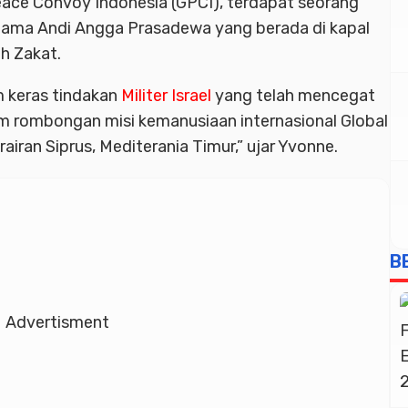
eace Convoy Indonesia (GPCI), terdapat seorang
nama Andi Angga Prasadewa yang berada di kapal
h Zakat.
 keras tindakan
Militer Israel
yang telah mencegat
m rombongan misi kemanusiaan internasional Global
rairan Siprus, Mediterania Timur,” ujar Yvonne.
B
Advertisment