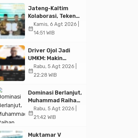
Jakarta
Jateng-Kaltim
Kolaborasi, Teken
19 Kerja Sama
Kamis, 6 Agt 2026 |
calendar_month
Ekonomi Senilai Rp
14:51 WIB
20,2 Triliun
Driver Ojol Jadi
UMKM: Makin
Sejahtera atau
Rabu, 5 Agt 2026 |
calendar_month
Merana? Ini
22:28 WIB
Temuan Diskusi
Paramadina
Dominasi Berlanjut,
Muhammad Raihan
Fadila Sabet Emas
Rabu, 5 Agt 2026 |
calendar_month
Kyorugi di Asian
21:42 WIB
Taekwondo
Indonesia Open
Muktamar V