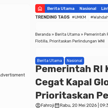
home
Berita Utama
Nasional
Lin
TRENDING TAGS
#UMKM
#Wahdah 
Beranda
»
Berita Utama
»
Pemerintah R
Flotilla, Prioritaskan Perlindungan WNI
Berita Utama
Nasional
Pemerintah RI 
dvertisment
Cegat Kapal Glo
Prioritaskan P
account_circle
calendar_month
Fahroji
Rabu, 20 Mei 2026 | 09: