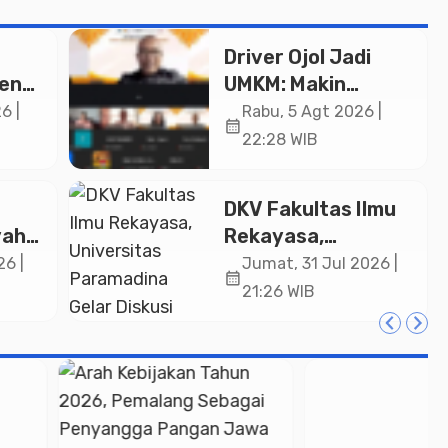
Driver Ojol Jadi
ken
UMKM: Makin
Sejahtera atau
6 |
Rabu, 5 Agt 2026 |
calendar_month
i Rp
Merana? Ini
22:28 WIB
Temuan Diskusi
Paramadina
DKV Fakultas Ilmu
yah
Rekayasa,
n
Universitas
26 |
Jumat, 31 Jul 2026 |
calendar_month
-
Paramadina Gelar
21:26 WIB
d
Diskusi Desain