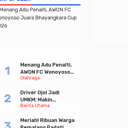
Menang Adu Penalti,
AWON FC Wonoyoso
Olahraga
Juara Bhayangkara
Cup 2026
Driver Ojol Jadi
UMKM: Makin
Berita Utama
Sejahtera atau
Merana? Ini Temuan
Meriah! Ribuan Warga
Diskusi Paramadina
Pemalang Padati