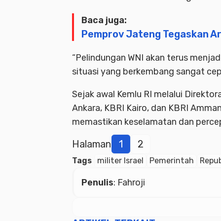
Baca juga:
Pemprov Jateng Tegaskan A
“Pelindungan WNI akan terus menjadi
situasi yang berkembang sangat cepa
Sejak awal Kemlu RI melalui Direkto
Ankara, KBRI Kairo, dan KBRI Amman
memastikan keselamatan dan percep
Halaman
1
2
Tags
militer Israel
Pemerintah
Repub
Penulis
: Fahroji