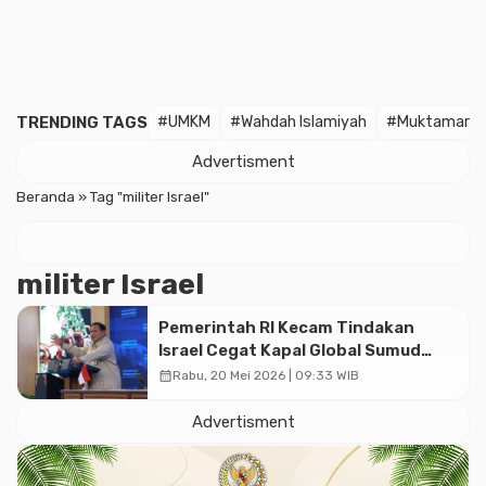
TRENDING TAGS
#UMKM
#Wahdah Islamiyah
#Muktamar
Advertisment
Beranda
»
Tag "militer Israel"
militer Israel
Pemerintah RI Kecam Tindakan
Israel Cegat Kapal Global Sumud
Flotilla, Prioritaskan Perlindungan
calendar_month
Rabu, 20 Mei 2026 | 09:33 WIB
WNI
Advertisment