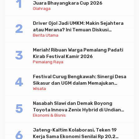
Juara Bhayangkara Cup 2026
Olahraga
Driver Ojol Jadi UMKM: Makin Sejahtera
atau Merana? Ini Temuan Diskusi
Berita Utama
Paramadina
Meriah! Ribuan Warga Pemalang Padati
Kirab Festival Kamir 2026
Pemalang Raya
Festival Curug Bengkawah: Sinergi Desa
Sikasur dan UGM dalam Memajukan
Wisata
Wisata serta UMKM Lokal
Nasabah Slawi dan Demak Boyong
Toyota Innova Zenix Hybrid di Undian
Ekonomi & Bisnis
Tabungan Bima Bank Jateng
Jateng-Kaltim Kolaborasi, Teken 19
Kerja Sama Ekonomi Senilai Rp 20,2