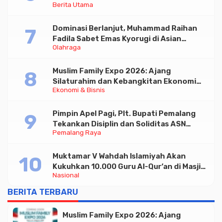
Berita Utama
Triliun
Dominasi Berlanjut, Muhammad Raihan
Fadila Sabet Emas Kyorugi di Asian
Olahraga
Taekwondo Indonesia Open 2026
Muslim Family Expo 2026: Ajang
Silaturahim dan Kebangkitan Ekonomi
Ekonomi & Bisnis
Halal di Jakarta
Pimpin Apel Pagi, Plt. Bupati Pemalang
Tekankan Disiplin dan Soliditas ASN
Pemalang Raya
untuk Pelayanan Publik
Muktamar V Wahdah Islamiyah Akan
Kukuhkan 10.000 Guru Al-Qur’an di Masjid
Nasional
Istiqlal
BERITA TERBARU
Muslim Family Expo 2026: Ajang