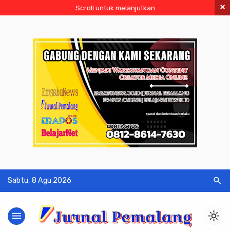
×
Scroll untuk melanjutkan
search
Sabtu, 8 Agu 2026
menu
light_mode