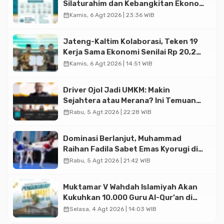
Silaturahim dan Kebangkitan Ekonomi
Halal di Jakarta
calendar_month
Kamis, 6 Agt 2026 | 23:36 WIB
Jateng-Kaltim Kolaborasi, Teken 19
Kerja Sama Ekonomi Senilai Rp 20,2
Triliun
calendar_month
Kamis, 6 Agt 2026 | 14:51 WIB
Driver Ojol Jadi UMKM: Makin
Sejahtera atau Merana? Ini Temuan
Diskusi Paramadina
calendar_month
Rabu, 5 Agt 2026 | 22:28 WIB
Dominasi Berlanjut, Muhammad
Raihan Fadila Sabet Emas Kyorugi di
Asian Taekwondo Indonesia Open
calendar_month
Rabu, 5 Agt 2026 | 21:42 WIB
2026
Muktamar V Wahdah Islamiyah Akan
Kukuhkan 10.000 Guru Al-Qur’an di
Masjid Istiqlal
calendar_month
Selasa, 4 Agt 2026 | 14:03 WIB