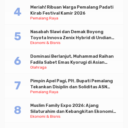
Meriah! Ribuan Warga Pemalang Padati
Kirab Festival Kamir 2026
Pemalang Raya
Nasabah Slawi dan Demak Boyong
Toyota Innova Zenix Hybrid di Undian
Ekonomi & Bisnis
Tabungan Bima Bank Jateng
Dominasi Berlanjut, Muhammad Raihan
Fadila Sabet Emas Kyorugi di Asian
Olahraga
Taekwondo Indonesia Open 2026
Pimpin Apel Pagi, Plt. Bupati Pemalang
Tekankan Disiplin dan Soliditas ASN
Pemalang Raya
untuk Pelayanan Publik
Muslim Family Expo 2026: Ajang
Silaturahim dan Kebangkitan Ekonomi
Ekonomi & Bisnis
Halal di Jakarta