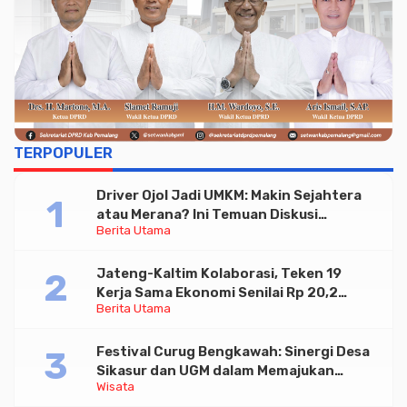
TERPOPULER
Driver Ojol Jadi UMKM: Makin Sejahtera
atau Merana? Ini Temuan Diskusi
Berita Utama
Paramadina
Jateng-Kaltim Kolaborasi, Teken 19
Kerja Sama Ekonomi Senilai Rp 20,2
Berita Utama
Triliun
Festival Curug Bengkawah: Sinergi Desa
Sikasur dan UGM dalam Memajukan
Wisata
Wisata serta UMKM Lokal