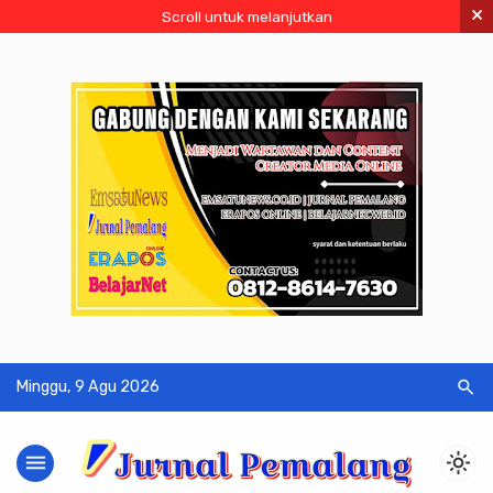
×
Scroll untuk melanjutkan
search
Minggu, 9 Agu 2026
menu
light_mode