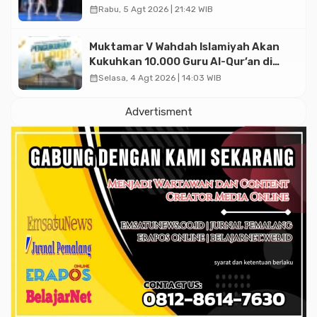
Asian Taekwondo Indonesia Open
calendar_month
Rabu, 5 Agt 2026 | 21:42 WIB
2026
Muktamar V Wahdah Islamiyah Akan
Kukuhkan 10.000 Guru Al-Qur’an di
Masjid Istiqlal
calendar_month
Selasa, 4 Agt 2026 | 14:03 WIB
Advertisment