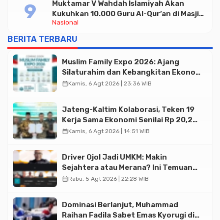
Muktamar V Wahdah Islamiyah Akan
Kukuhkan 10.000 Guru Al-Qur’an di Masjid
Nasional
Istiqlal
BERITA TERBARU
Muslim Family Expo 2026: Ajang
Silaturahim dan Kebangkitan Ekonomi
Halal di Jakarta
calendar_month
Kamis, 6 Agt 2026 | 23:36 WIB
Jateng-Kaltim Kolaborasi, Teken 19
Kerja Sama Ekonomi Senilai Rp 20,2
Triliun
calendar_month
Kamis, 6 Agt 2026 | 14:51 WIB
Driver Ojol Jadi UMKM: Makin
Sejahtera atau Merana? Ini Temuan
Diskusi Paramadina
calendar_month
Rabu, 5 Agt 2026 | 22:28 WIB
Dominasi Berlanjut, Muhammad
Raihan Fadila Sabet Emas Kyorugi di