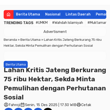
home
Berita Utama
Nasional
Lintas Daerah
Pemala
TRENDING TAGS
#UMKM
#Wahdah Islamiyah
#Muktamar
Advertisment
Beranda
»
Berita Utama
»
Lahan Kritis Jateng Berkurang 75 ribu
Hektar, Sekda Minta Pemulihan dengan Perhutanan Sosial
Berita Utama
Lahan Kritis Jateng Berkurang
75 ribu Hektar, Sekda Minta
Pemulihan dengan Perhutanan
Sosial
account_circle
calendar_month
print
Fahroji
Senin, 15 Des 2025 | 17:30 WIB
Cetak