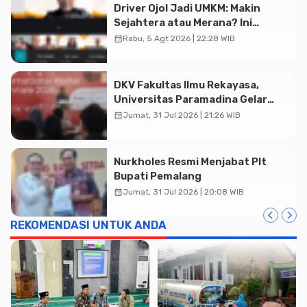
Advertisment
Driver Ojol Jadi UMKM: Makin
Sejahtera atau Merana? Ini
Temuan Diskusi Paramadina
calendar_month
Rabu, 5 Agt 2026 | 22:28 WIB
DKV Fakultas Ilmu Rekayasa,
Universitas Paramadina Gelar
Diskusi Desain
calendar_month
Jumat, 31 Jul 2026 | 21:26 WIB
Nurkholes Resmi Menjabat Plt
Bupati Pemalang
calendar_month
Jumat, 31 Jul 2026 | 20:08 WIB
REKOMENDASI UNTUK ANDA