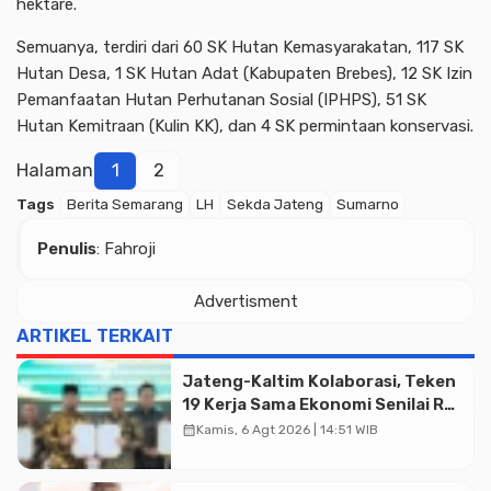
hektare.
Semuanya, terdiri dari 60 SK Hutan Kemasyarakatan, 117 SK
Hutan Desa, 1 SK Hutan Adat (Kabupaten Brebes), 12 SK Izin
Pemanfaatan Hutan Perhutanan Sosial (IPHPS), 51 SK
Hutan Kemitraan (Kulin KK), dan 4 SK permintaan konservasi.
Halaman
1
2
Tags
Berita Semarang
LH
Sekda Jateng
Sumarno
Penulis
: Fahroji
Advertisment
ARTIKEL TERKAIT
Jateng-Kaltim Kolaborasi, Teken
19 Kerja Sama Ekonomi Senilai Rp
20,2 Triliun
calendar_month
Kamis, 6 Agt 2026 | 14:51 WIB