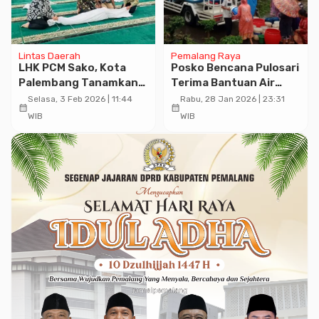
Lintas Daerah
Pemalang Raya
LHK PCM Sako, Kota
Posko Bencana Pulosari
Palembang Tanamkan
Terima Bantuan Air
Pemahaman Tuntunan
Bersih dari PDAM dan
Selasa, 3 Feb 2026 | 11:44
Rabu, 28 Jan 2026 | 23:31
calendar_month
calendar_month
Pemulasaran Jenazah
BPBD Pemalang
WIB
WIB
yang Benar