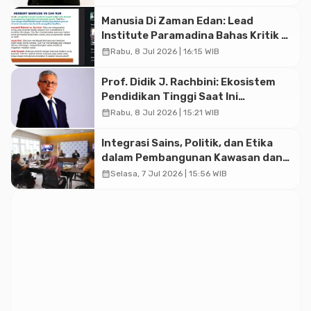
Emas 2045
Manusia Di Zaman Edan: Lead
Institute Paramadina Bahas Kritik &
Ide Filosofis Herbert Marcuse & Cak
calendar_month
Rabu, 8 Jul 2026 | 16:15 WIB
Nur
Prof. Didik J. Rachbini: Ekosistem
Pendidikan Tinggi Saat Ini
Berpotensi Menggerus
calendar_month
Rabu, 8 Jul 2026 | 15:21 WIB
Keberlangsungan PTS
Integrasi Sains, Politik, dan Etika
dalam Pembangunan Kawasan dan
Tata Kelola Batas-Batas Ekologis di
calendar_month
Selasa, 7 Jul 2026 | 15:56 WIB
Indonesia