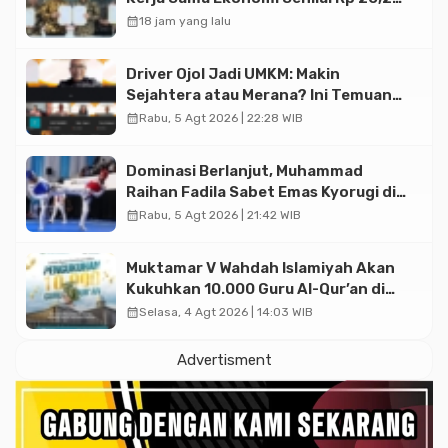
Triliun
calendar_month
18 jam yang lalu
Driver Ojol Jadi UMKM: Makin
Sejahtera atau Merana? Ini Temuan
Diskusi Paramadina
calendar_month
Rabu, 5 Agt 2026 | 22:28 WIB
Dominasi Berlanjut, Muhammad
Raihan Fadila Sabet Emas Kyorugi di
Asian Taekwondo Indonesia Open
calendar_month
Rabu, 5 Agt 2026 | 21:42 WIB
2026
Muktamar V Wahdah Islamiyah Akan
Kukuhkan 10.000 Guru Al-Qur’an di
Masjid Istiqlal
calendar_month
Selasa, 4 Agt 2026 | 14:03 WIB
Advertisment