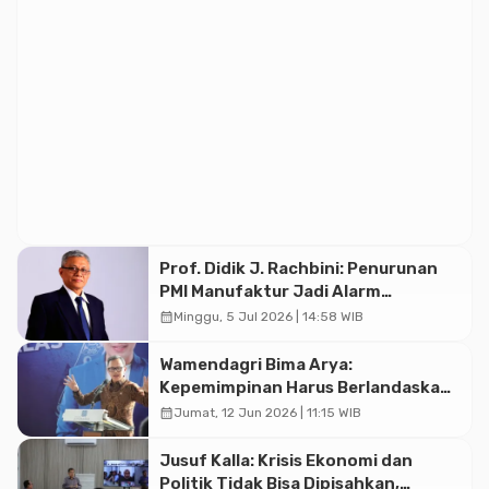
Prof. Didik J. Rachbini: Penurunan
PMI Manufaktur Jadi Alarm
Melemahnya Industri Nasional
calendar_month
Minggu, 5 Jul 2026 | 14:58 WIB
Wamendagri Bima Arya:
Kepemimpinan Harus Berlandaskan
Nilai, Mencicil Harapan, dan Merawat
calendar_month
Jumat, 12 Jun 2026 | 11:15 WIB
Dukungan Masyarakat
Jusuf Kalla: Krisis Ekonomi dan
Politik Tidak Bisa Dipisahkan,