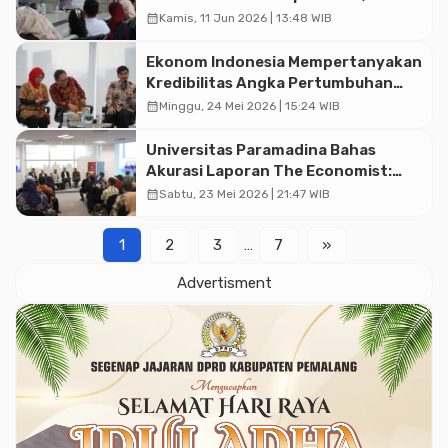
Universitas Harus Hadir Memberikan
calendar_month
Kamis, 11 Jun 2026 | 13:48 WIB
Solusi
Ekonom Indonesia Mempertanyakan
Kredibilitas Angka Pertumbuhan
5,61%: Tumbuh Tapi Rapuh
calendar_month
Minggu, 24 Mei 2026 | 15:24 WIB
Universitas Paramadina Bahas
Akurasi Laporan The Economist:
Apakah Indonesia Menuju Jurang?
calendar_month
Sabtu, 23 Mei 2026 | 21:47 WIB
1
2
3
…
7
»
Advertisment