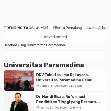
TRENDING TAGS
#UMKM
#Berita Pemalang
#Wahdah Islam
Advertisment
Beranda
»
Tag "Universitas Paramadina"
Universitas Paramadina
DKV Fakultas Ilmu Rekayasa,
Universitas Paramadina Gelar
Diskusi Desain
calendar_month
Jumat, 31 Jul 2026 | 21:26 WIB
Dr. Handi Risza: Reformasi
Pendidikan Tinggi yang Bermutu
dan Terintegrasi Menuju Indonesia
calendar_month
Kamis, 30 Jul 2026 | 12:16 WIB