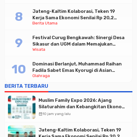
Jateng-Kaltim Kolaborasi, Teken 19
Kerja Sama Ekonomi Senilai Rp 20,2
Berita Utama
Triliun
Festival Curug Bengkawah: Sinergi Desa
Sikasur dan UGM dalam Memajukan
Wisata
Wisata serta UMKM Lokal
Dominasi Berlanjut, Muhammad Raihan
Fadila Sabet Emas Kyorugi di Asian
Olahraga
Taekwondo Indonesia Open 2026
BERITA TERBARU
Muslim Family Expo 2026: Ajang
Silaturahim dan Kebangkitan Ekonomi
Halal di Jakarta
calendar_month
10 jam yang lalu
Jateng-Kaltim Kolaborasi, Teken 19
Kerja Sama Ekonomi Senilai Rp 20,2