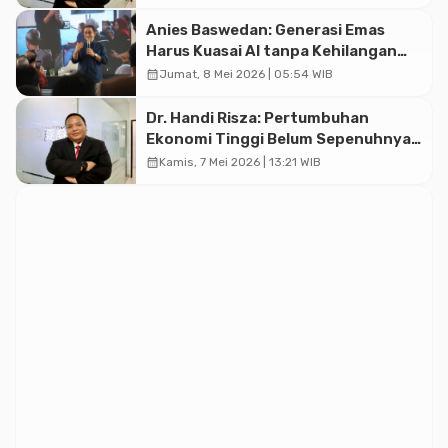
Struktural
Anies Baswedan: Generasi Emas
Harus Kuasai AI tanpa Kehilangan
Integritas dan Daya Kritis
calendar_month
Jumat, 8 Mei 2026 | 05:54 WIB
Dr. Handi Risza: Pertumbuhan
Ekonomi Tinggi Belum Sepenuhnya
Terasa di Masyarakat
calendar_month
Kamis, 7 Mei 2026 | 13:21 WIB