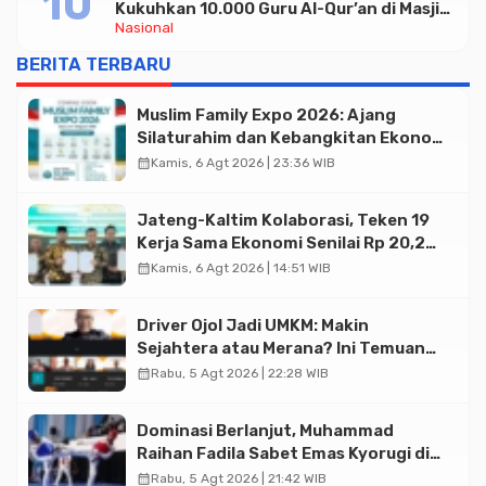
Kukuhkan 10.000 Guru Al-Qur’an di Masjid
Nasional
Istiqlal
BERITA TERBARU
Muslim Family Expo 2026: Ajang
Silaturahim dan Kebangkitan Ekonomi
Halal di Jakarta
calendar_month
Kamis, 6 Agt 2026 | 23:36 WIB
Jateng-Kaltim Kolaborasi, Teken 19
Kerja Sama Ekonomi Senilai Rp 20,2
Triliun
calendar_month
Kamis, 6 Agt 2026 | 14:51 WIB
Driver Ojol Jadi UMKM: Makin
Sejahtera atau Merana? Ini Temuan
Diskusi Paramadina
calendar_month
Rabu, 5 Agt 2026 | 22:28 WIB
Dominasi Berlanjut, Muhammad
Raihan Fadila Sabet Emas Kyorugi di
Asian Taekwondo Indonesia Open
calendar_month
Rabu, 5 Agt 2026 | 21:42 WIB