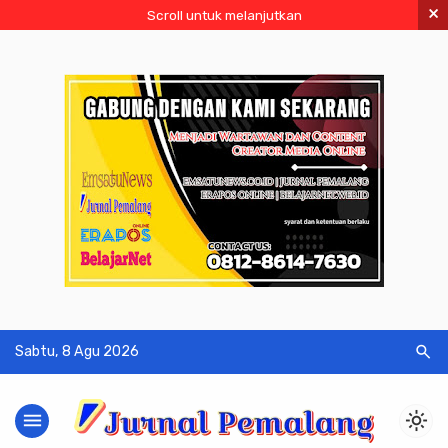
×
Scroll untuk melanjutkan
search
Sabtu, 8 Agu 2026
menu
light_mode