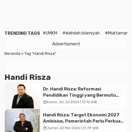
TRENDING TAGS
#UMKM
#Wahdah Islamiyah
#Muktamar
Advertisment
Beranda
»
Tag "Handi Risza"
Handi Risza
Dr. Handi Risza: Reformasi
Pendidikan Tinggi yang Bermutu
dan Terintegrasi Menuju Indonesia
calendar_month
Kamis, 30 Jul 2026 | 12:16 WIB
Emas 2045
Handi Risza: Target Ekonomi 2027
Ambisius, Pemerintah Perlu Perkuat
Implementasi dan Reformasi
calendar_month
Jumat, 22 Mei 2026 | 21:39 WIB