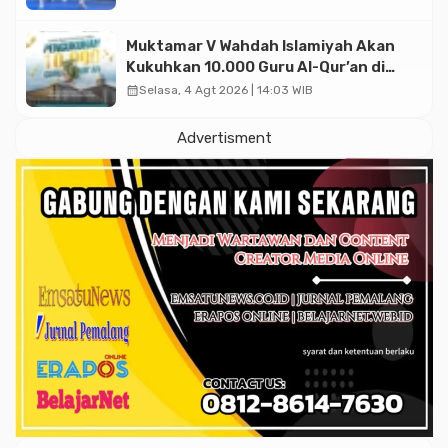
2026
Muktamar V Wahdah Islamiyah Akan
Kukuhkan 10.000 Guru Al-Qur’an di
Masjid Istiqlal
calendar_month
Selasa, 4 Agt 2026 | 14:03 WIB
Advertisment