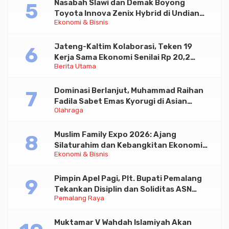
Nasabah Slawi dan Demak Boyong
Toyota Innova Zenix Hybrid di Undian
Ekonomi & Bisnis
Tabungan Bima Bank Jateng
Jateng-Kaltim Kolaborasi, Teken 19
Kerja Sama Ekonomi Senilai Rp 20,2
Berita Utama
Triliun
Dominasi Berlanjut, Muhammad Raihan
Fadila Sabet Emas Kyorugi di Asian
Olahraga
Taekwondo Indonesia Open 2026
Muslim Family Expo 2026: Ajang
Silaturahim dan Kebangkitan Ekonomi
Ekonomi & Bisnis
Halal di Jakarta
Pimpin Apel Pagi, Plt. Bupati Pemalang
Tekankan Disiplin dan Soliditas ASN
Pemalang Raya
untuk Pelayanan Publik
Muktamar V Wahdah Islamiyah Akan