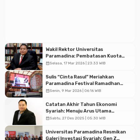
Wakil Rektor Universitas
Paramadina: Pembatasan Kuota
PTN Wujudkan Keadilan Ekosistem
calendar_month
Selasa, 17 Mar 2026 | 23:33 WIB
Pendidikan Tinggi
Sulis “Cinta Rasul” Meriahkan
Paramadina Festival Ramadhan
2026 di Meikarta
calendar_month
Senin, 9 Mar 2026 | 06:16 WIB
Catatan Akhir Tahun Ekonomi
Syariah: Menuju Arus Utama
Perekonomian Nasional dan Target
calendar_month
Sabtu, 27 Des 2025 | 05:30 WIB
Investasi 2026
Universitas Paramadina Resmikan
Galeri Investasi Syariah: Gen Z