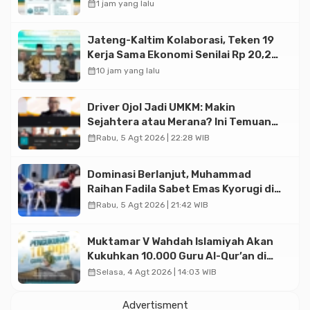
Halal di Jakarta
calendar_month
1 jam yang lalu
Jateng-Kaltim Kolaborasi, Teken 19
Kerja Sama Ekonomi Senilai Rp 20,2
Triliun
calendar_month
10 jam yang lalu
Driver Ojol Jadi UMKM: Makin
Sejahtera atau Merana? Ini Temuan
Diskusi Paramadina
calendar_month
Rabu, 5 Agt 2026 | 22:28 WIB
Dominasi Berlanjut, Muhammad
Raihan Fadila Sabet Emas Kyorugi di
Asian Taekwondo Indonesia Open
calendar_month
Rabu, 5 Agt 2026 | 21:42 WIB
2026
Muktamar V Wahdah Islamiyah Akan
Kukuhkan 10.000 Guru Al-Qur’an di
Masjid Istiqlal
calendar_month
Selasa, 4 Agt 2026 | 14:03 WIB
Advertisment