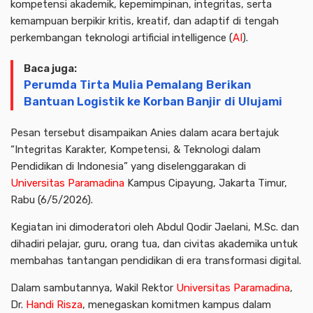
kompetensi akademik, kepemimpinan, integritas, serta
kemampuan berpikir kritis, kreatif, dan adaptif di tengah
perkembangan teknologi artificial intelligence (
AI
).
Baca juga:
Perumda Tirta Mulia Pemalang Berikan
Bantuan Logistik ke Korban Banjir di Ulujami
Pesan tersebut disampaikan Anies dalam acara bertajuk
“Integritas Karakter, Kompetensi, & Teknologi dalam
Pendidikan di Indonesia” yang diselenggarakan di
Universitas Paramadina
Kampus Cipayung, Jakarta Timur,
Rabu (6/5/2026).
Kegiatan ini dimoderatori oleh Abdul Qodir Jaelani, M.Sc. dan
dihadiri pelajar, guru, orang tua, dan civitas akademika untuk
membahas tantangan pendidikan di era transformasi digital.
Dalam sambutannya, Wakil Rektor
Universitas Paramadina
,
Dr.
Handi Risza
, menegaskan komitmen kampus dalam