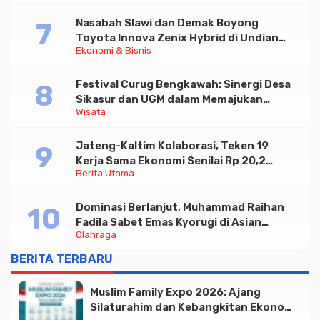
Nasabah Slawi dan Demak Boyong
Toyota Innova Zenix Hybrid di Undian
Ekonomi & Bisnis
Tabungan Bima Bank Jateng
Festival Curug Bengkawah: Sinergi Desa
Sikasur dan UGM dalam Memajukan
Wisata
Wisata serta UMKM Lokal
Jateng-Kaltim Kolaborasi, Teken 19
Kerja Sama Ekonomi Senilai Rp 20,2
Berita Utama
Triliun
Dominasi Berlanjut, Muhammad Raihan
Fadila Sabet Emas Kyorugi di Asian
Olahraga
Taekwondo Indonesia Open 2026
BERITA TERBARU
Muslim Family Expo 2026: Ajang
Silaturahim dan Kebangkitan Ekonomi