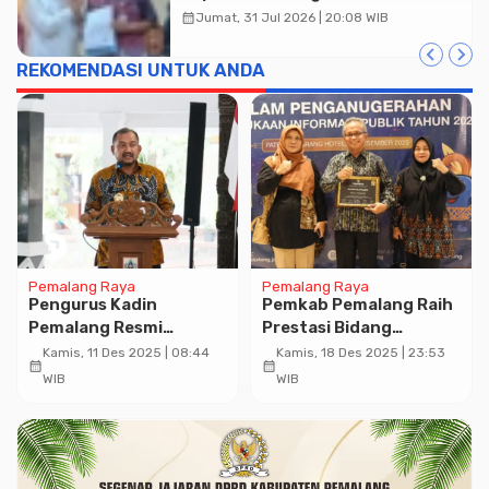
calendar_month
Jumat, 31 Jul 2026 | 20:08 WIB
REKOMENDASI UNTUK ANDA
Pemalang Raya
Pemalang Raya
Pengurus Kadin
Pemkab Pemalang Raih
Pemalang Resmi
Prestasi Bidang
Dilantik, Bupati
Keterbukaan Informasi
Kamis, 11 Des 2025 | 08:44
Kamis, 18 Des 2025 | 23:53
calendar_month
calendar_month
Berharap Tidak Vakum
Publik
WIB
WIB