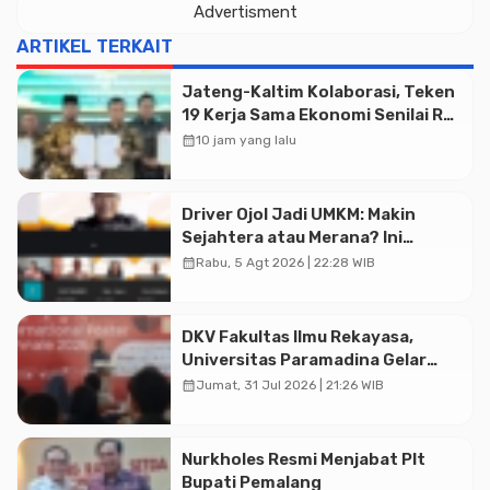
Advertisment
ARTIKEL TERKAIT
Jateng-Kaltim Kolaborasi, Teken
19 Kerja Sama Ekonomi Senilai Rp
Advertisment
20,2 Triliun
calendar_month
10 jam yang lalu
Driver Ojol Jadi UMKM: Makin
Sejahtera atau Merana? Ini
Temuan Diskusi Paramadina
calendar_month
Rabu, 5 Agt 2026 | 22:28 WIB
DKV Fakultas Ilmu Rekayasa,
Universitas Paramadina Gelar
Diskusi Desain
calendar_month
Jumat, 31 Jul 2026 | 21:26 WIB
Nurkholes Resmi Menjabat Plt
Bupati Pemalang