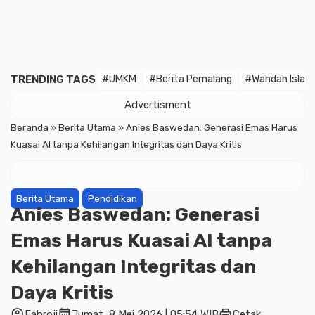
TRENDING TAGS
#UMKM
#Berita Pemalang
#Wahdah Islam
Advertisment
Beranda
»
Berita Utama
»
Anies Baswedan: Generasi Emas Harus
Kuasai AI tanpa Kehilangan Integritas dan Daya Kritis
Berita Utama
Pendidikan
Anies Baswedan: Generasi
Emas Harus Kuasai AI tanpa
Kehilangan Integritas dan
Daya Kritis
account_circle
calendar_month
print
Fahroji
Jumat, 8 Mei 2026 | 05:54 WIB
Cetak