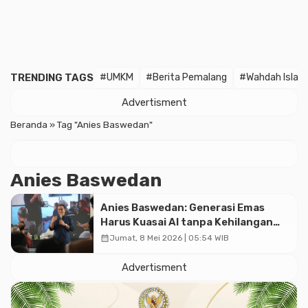
TRENDING TAGS
#UMKM
#Berita Pemalang
#Wahdah Islam
Advertisment
Beranda
»
Tag "Anies Baswedan"
Anies Baswedan
Anies Baswedan: Generasi Emas
Harus Kuasai AI tanpa Kehilangan
Integritas dan Daya Kritis
calendar_month
Jumat, 8 Mei 2026 | 05:54 WIB
Advertisment