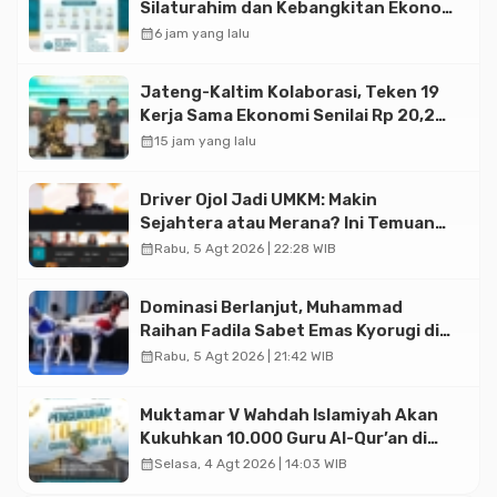
Silaturahim dan Kebangkitan Ekonomi
Halal di Jakarta
calendar_month
6 jam yang lalu
Jateng-Kaltim Kolaborasi, Teken 19
Kerja Sama Ekonomi Senilai Rp 20,2
Triliun
calendar_month
15 jam yang lalu
Driver Ojol Jadi UMKM: Makin
Sejahtera atau Merana? Ini Temuan
Diskusi Paramadina
calendar_month
Rabu, 5 Agt 2026 | 22:28 WIB
Dominasi Berlanjut, Muhammad
Raihan Fadila Sabet Emas Kyorugi di
Asian Taekwondo Indonesia Open
calendar_month
Rabu, 5 Agt 2026 | 21:42 WIB
2026
Muktamar V Wahdah Islamiyah Akan
Kukuhkan 10.000 Guru Al-Qur’an di
Masjid Istiqlal
calendar_month
Selasa, 4 Agt 2026 | 14:03 WIB