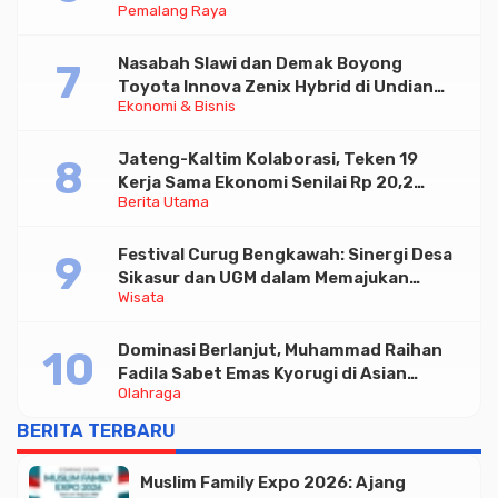
Pemalang Raya
Nasabah Slawi dan Demak Boyong
Toyota Innova Zenix Hybrid di Undian
Ekonomi & Bisnis
Tabungan Bima Bank Jateng
Jateng-Kaltim Kolaborasi, Teken 19
Kerja Sama Ekonomi Senilai Rp 20,2
Berita Utama
Triliun
Festival Curug Bengkawah: Sinergi Desa
Sikasur dan UGM dalam Memajukan
Wisata
Wisata serta UMKM Lokal
Dominasi Berlanjut, Muhammad Raihan
Fadila Sabet Emas Kyorugi di Asian
Olahraga
Taekwondo Indonesia Open 2026
BERITA TERBARU
Muslim Family Expo 2026: Ajang