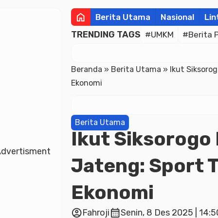
home
Berita Utama
Nasional
Lin
TRENDING TAGS
#UMKM
#Berita 
Beranda
»
Berita Utama
»
Ikut Siksoro
Ekonomi
Berita Utama
Ikut Siksorogo
dvertisment
Jateng: Sport 
Ekonomi
account_circle
calendar_month
Fahroji
Senin, 8 Des 2025 | 14: