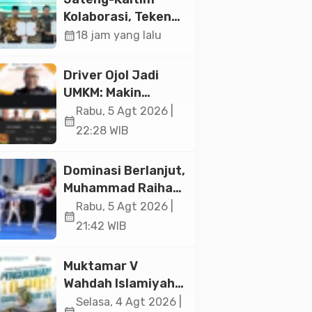
Jakarta
Kolaborasi, Teken
19 Kerja Sama
calendar_month
18 jam yang lalu
Ekonomi Senilai Rp
20,2 Triliun
Driver Ojol Jadi
UMKM: Makin
Sejahtera atau
Rabu, 5 Agt 2026 |
calendar_month
Merana? Ini
22:28 WIB
Temuan Diskusi
Paramadina
Dominasi Berlanjut,
Muhammad Raihan
Fadila Sabet Emas
Rabu, 5 Agt 2026 |
calendar_month
Kyorugi di Asian
21:42 WIB
Taekwondo
Indonesia Open
Muktamar V
2026
Wahdah Islamiyah
Akan Kukuhkan
Selasa, 4 Agt 2026 |