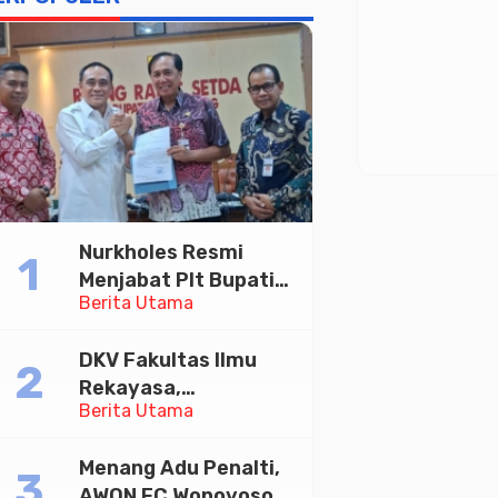
Nurkholes Resmi
Menjabat Plt Bupati
Berita Utama
Pemalang
DKV Fakultas Ilmu
Rekayasa,
Berita Utama
Universitas
Paramadina Gelar
Menang Adu Penalti,
Diskusi Desain
AWON FC Wonoyoso