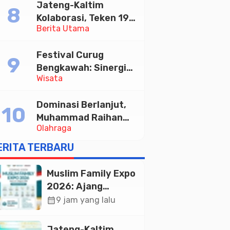
Jateng-Kaltim
Tabungan Bima Bank
Kolaborasi, Teken 19
Jateng
Berita Utama
Kerja Sama Ekonomi
Senilai Rp 20,2 Triliun
Festival Curug
Bengkawah: Sinergi
Wisata
Desa Sikasur dan
UGM dalam
Dominasi Berlanjut,
Memajukan Wisata
Muhammad Raihan
serta UMKM Lokal
Olahraga
Fadila Sabet Emas
Kyorugi di Asian
ERITA TERBARU
Taekwondo Indonesia
Open 2026
Muslim Family Expo
2026: Ajang
Silaturahim dan
calendar_month
9 jam yang lalu
Kebangkitan
Ekonomi Halal di
Jateng-Kaltim