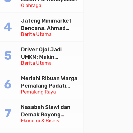
Olahraga
Juara Bhayangkara
Cup 2026
Jateng Minimarket
Bencana, Ahmad
Berita Utama
Luthfi Minta PMI Jadi
Garda Depan
Driver Ojol Jadi
UMKM: Makin
Berita Utama
Sejahtera atau
Merana? Ini Temuan
Meriah! Ribuan Warga
Diskusi Paramadina
Pemalang Padati
Pemalang Raya
Kirab Festival Kamir
2026
Nasabah Slawi dan
Demak Boyong
Ekonomi & Bisnis
Toyota Innova Zenix
Hybrid di Undian