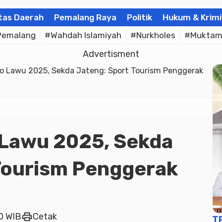
tas Daerah
Pemalang Raya
Politik
Hukum & Krimi
Pemalang
#Wahdah Islamiyah
#Nurkholes
#Muktam
Advertisment
go Lawu 2025, Sekda Jateng: Sport Tourism Penggerak
 Lawu 2025, Sekda
Tourism Penggerak
print
50 WIB
Cetak
T