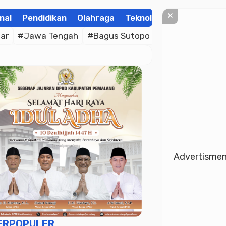
×
nal
Pendidikan
Olahraga
Teknologi
Kolom
Wis
ar
#Jawa Tengah
#Bagus Sutopo
#Bhayangkara C
Advertisme
ERPOPULER