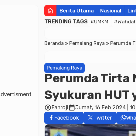
home
Berita Utama
Nasional
Lin
TRENDING TAGS
#UMKM
#Wahdah 
Beranda
»
Pemalang Raya
»
Perumda Ti
Pemalang Raya
Perumda Tirta 
Syukuran HUT y
dvertisment
account_circle
calendar_month
Fahroji
Jumat, 16 Feb 2024 | 10
Facebook
Twitter
Wha