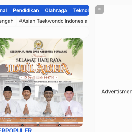
×
nal
Pendidikan
Olahraga
Teknologi
Kolom
Wis
engah
#Asian Taekwondo Indonesia Open Championsh
Advertisme
ERPOPULER