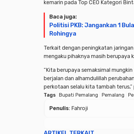
kemarin pada Top CEO Kategori Binta
Baca juga:
Politisi PKB: Jangankan 1 Bul
Rohingya
Terkait dengan peningkatan jaringa
mengaku pihaknya masih berupaya 
“Kita berupaya semaksimal mungkin
berjalan dan alhamdulillah perubahan
perkotaan selalu kita tambah terus,
Tags
Bupati Pemalang
Pemalang
Pe
Penulis
: Fahroji
ARTIKEL TERKAIT