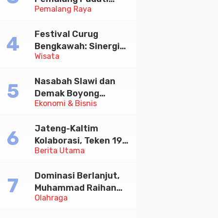
Pemalang Raya
Kirab Festival Kamir
2026
Festival Curug
Bengkawah: Sinergi
Wisata
Desa Sikasur dan
UGM dalam
Nasabah Slawi dan
Memajukan Wisata
Demak Boyong
serta UMKM Lokal
Ekonomi & Bisnis
Toyota Innova Zenix
Hybrid di Undian
Jateng-Kaltim
Tabungan Bima Bank
Kolaborasi, Teken 19
Jateng
Berita Utama
Kerja Sama Ekonomi
Senilai Rp 20,2 Triliun
Dominasi Berlanjut,
Muhammad Raihan
Olahraga
Fadila Sabet Emas
Kyorugi di Asian