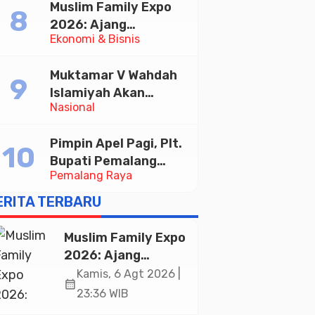
Muslim Family Expo
Taekwondo Indonesia
2026: Ajang
Open 2026
Ekonomi & Bisnis
Silaturahim dan
Kebangkitan Ekonomi
Muktamar V Wahdah
Halal di Jakarta
Islamiyah Akan
Nasional
Kukuhkan 10.000
Guru Al-Qur’an di
Pimpin Apel Pagi, Plt.
Masjid Istiqlal
Bupati Pemalang
Pemalang Raya
Tekankan Disiplin dan
Soliditas ASN untuk
ERITA TERBARU
Pelayanan Publik
Muslim Family Expo
2026: Ajang
Silaturahim dan
Kamis, 6 Agt 2026 |
calendar_month
Kebangkitan
23:36 WIB
Ekonomi Halal di