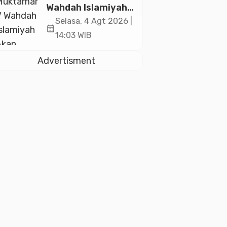
2026
Wahdah Islamiyah
Akan Kukuhkan
Selasa, 4 Agt 2026 |
calendar_month
10.000 Guru Al-
14:03 WIB
Qur’an di Masjid
Istiqlal
Advertisment