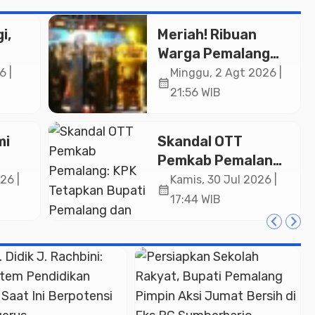
i,
Meriah! Ribuan
Warga Pemalang
Padati Kirab
6 |
Minggu, 2 Agt 2026 |
calendar_month
in
Festival Kamir
21:56 WIB
ASN
2026
an
mi
Skandal OTT
Pemkab Pemalang:
ng
KPK Tetapkan
26 |
Kamis, 30 Jul 2026 |
calendar_month
Bupati Pemalang
17:44 WIB
dan Oknum Staf
Internal Sebagai
Tersangka
Pemerasan Rp1,98
Miliar