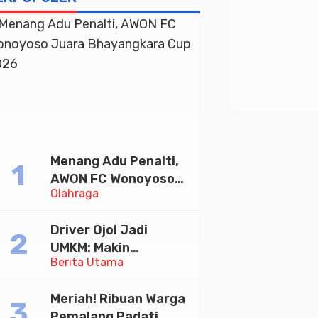
Menang Adu Penalti,
AWON FC Wonoyoso
Olahraga
Juara Bhayangkara
Cup 2026
Driver Ojol Jadi
UMKM: Makin
Berita Utama
Sejahtera atau
Merana? Ini Temuan
Meriah! Ribuan Warga
Diskusi Paramadina
Pemalang Padati