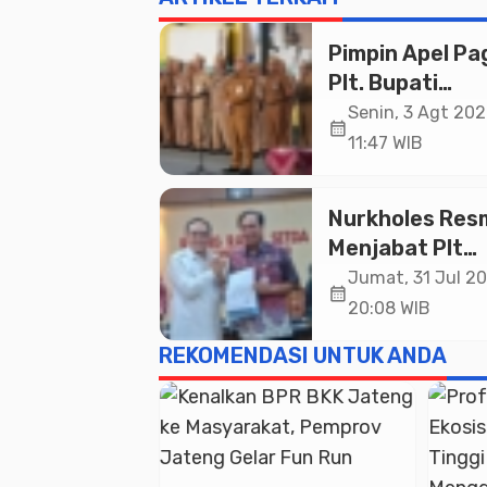
Pimpin Apel Pag
Plt. Bupati
Pemalang
Senin, 3 Agt 202
calendar_month
Tekankan Disipl
11:47 WIB
dan Soliditas 
untuk Pelayan
Nurkholes Res
Publik
Menjabat Plt
Bupati Pemala
Jumat, 31 Jul 20
calendar_month
20:08 WIB
REKOMENDASI UNTUK ANDA