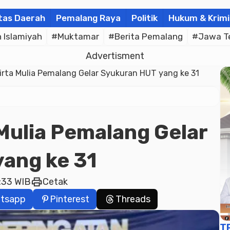
tas Daerah
Pemalang Raya
Politik
Hukum & Krimi
Islamiyah
#Muktamar
#Berita Pemalang
#Jawa T
Advertisment
rta Mulia Pemalang Gelar Syukuran HUT yang ke 31
Mulia Pemalang Gelar
ang ke 31
print
:33 WIB
Cetak
tsapp
Pinterest
Threads
T