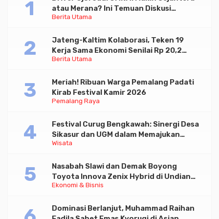
atau Merana? Ini Temuan Diskusi
Berita Utama
Paramadina
Jateng-Kaltim Kolaborasi, Teken 19
Kerja Sama Ekonomi Senilai Rp 20,2
Berita Utama
Triliun
Meriah! Ribuan Warga Pemalang Padati
Kirab Festival Kamir 2026
Pemalang Raya
Festival Curug Bengkawah: Sinergi Desa
Sikasur dan UGM dalam Memajukan
Wisata
Wisata serta UMKM Lokal
Nasabah Slawi dan Demak Boyong
Toyota Innova Zenix Hybrid di Undian
Ekonomi & Bisnis
Tabungan Bima Bank Jateng
Dominasi Berlanjut, Muhammad Raihan
Fadila Sabet Emas Kyorugi di Asian