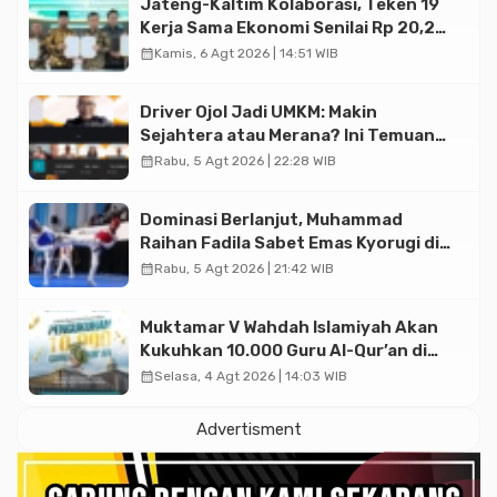
Jateng-Kaltim Kolaborasi, Teken 19
Kerja Sama Ekonomi Senilai Rp 20,2
Triliun
calendar_month
Kamis, 6 Agt 2026 | 14:51 WIB
Driver Ojol Jadi UMKM: Makin
Sejahtera atau Merana? Ini Temuan
Diskusi Paramadina
calendar_month
Rabu, 5 Agt 2026 | 22:28 WIB
Dominasi Berlanjut, Muhammad
Raihan Fadila Sabet Emas Kyorugi di
Asian Taekwondo Indonesia Open
calendar_month
Rabu, 5 Agt 2026 | 21:42 WIB
2026
Muktamar V Wahdah Islamiyah Akan
Kukuhkan 10.000 Guru Al-Qur’an di
Masjid Istiqlal
calendar_month
Selasa, 4 Agt 2026 | 14:03 WIB
Advertisment