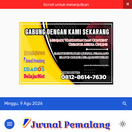
×
Scroll untuk melanjutkan
search
Minggu, 9 Agu 2026
menu
light_mode