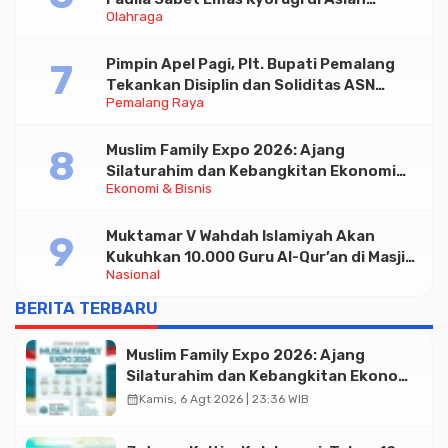
Olahraga
Taekwondo Indonesia Open 2026
Pimpin Apel Pagi, Plt. Bupati Pemalang
Tekankan Disiplin dan Soliditas ASN
Pemalang Raya
untuk Pelayanan Publik
Muslim Family Expo 2026: Ajang
Silaturahim dan Kebangkitan Ekonomi
Ekonomi & Bisnis
Halal di Jakarta
Muktamar V Wahdah Islamiyah Akan
Kukuhkan 10.000 Guru Al-Qur’an di Masjid
Nasional
Istiqlal
BERITA TERBARU
Muslim Family Expo 2026: Ajang
Silaturahim dan Kebangkitan Ekonomi
Halal di Jakarta
calendar_month
Kamis, 6 Agt 2026 | 23:36 WIB