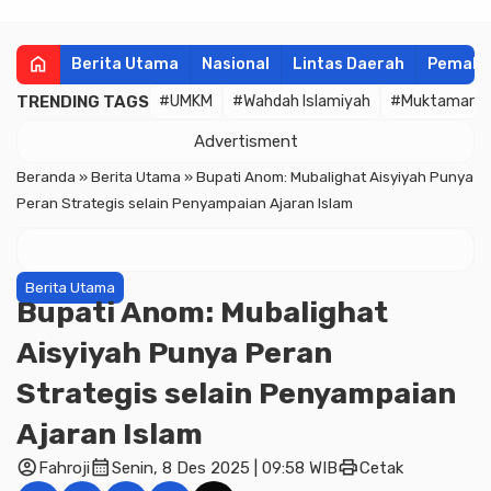
home
Berita Utama
Nasional
Lintas Daerah
Pemala
TRENDING TAGS
#UMKM
#Wahdah Islamiyah
#Muktamar
Advertisment
Beranda
»
Berita Utama
»
Bupati Anom: Mubalighat Aisyiyah Punya
Peran Strategis selain Penyampaian Ajaran Islam
Berita Utama
Bupati Anom: Mubalighat
Aisyiyah Punya Peran
Strategis selain Penyampaian
Ajaran Islam
account_circle
calendar_month
print
Fahroji
Senin, 8 Des 2025 | 09:58 WIB
Cetak