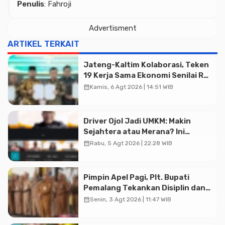
Penulis
: Fahroji
Advertisment
ARTIKEL TERKAIT
Jateng-Kaltim Kolaborasi, Teken
19 Kerja Sama Ekonomi Senilai Rp
20,2 Triliun
calendar_month
Kamis, 6 Agt 2026 | 14:51 WIB
Driver Ojol Jadi UMKM: Makin
Sejahtera atau Merana? Ini
Temuan Diskusi Paramadina
calendar_month
Rabu, 5 Agt 2026 | 22:28 WIB
Advertisment
Pimpin Apel Pagi, Plt. Bupati
Pemalang Tekankan Disiplin dan
Soliditas ASN untuk Pelayanan
calendar_month
Senin, 3 Agt 2026 | 11:47 WIB
Publik