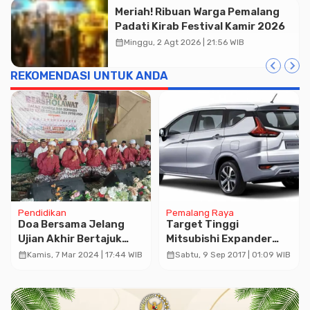
Meriah! Ribuan Warga Pemalang
Padati Kirab Festival Kamir 2026
calendar_month
Minggu, 2 Agt 2026 | 21:56 WIB
REKOMENDASI UNTUK ANDA
Pendidikan
Pemalang Raya
Doa Bersama Jelang
Target Tinggi
Ujian Akhir Bertajuk
Mitsubishi Expander
‘Sapra 2 Bersholawat’
‘Goyang’ Avanza
calendar_month
calendar_month
Kamis, 7 Mar 2024 | 17:44 WIB
Sabtu, 9 Sep 2017 | 01:09 WIB
Menghadirkan Hadroh
Babul Mustofa
Pekalongan