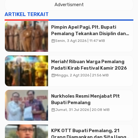
Advertisment
ARTIKEL TERKAIT
Advertisment
Pimpin Apel Pagi, Plt. Bupati
Pemalang Tekankan Disiplin dan
Soliditas ASN untuk Pelayanan
calendar_month
Senin, 3 Agt 2026 | 11:47 WIB
Publik
Meriah! Ribuan Warga Pemalang
Padati Kirab Festival Kamir 2026
calendar_month
Minggu, 2 Agt 2026 | 21:56 WIB
Nurkholes Resmi Menjabat Plt
Bupati Pemalang
calendar_month
Jumat, 31 Jul 2026 | 20:08 WIB
KPK OTT Bupati Pemalang, 21
Orang Diamankan dan Sita Uang