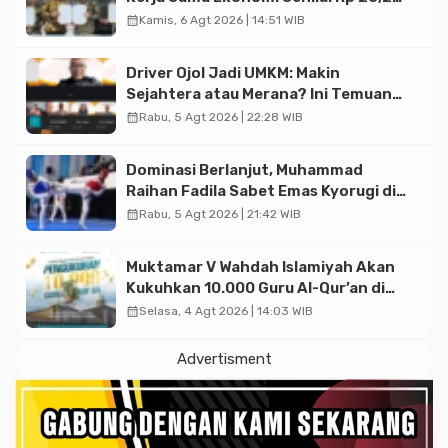
Triliun
calendar_month
Kamis, 6 Agt 2026 | 14:51 WIB
Driver Ojol Jadi UMKM: Makin
Sejahtera atau Merana? Ini Temuan
Diskusi Paramadina
calendar_month
Rabu, 5 Agt 2026 | 22:28 WIB
Dominasi Berlanjut, Muhammad
Raihan Fadila Sabet Emas Kyorugi di
Asian Taekwondo Indonesia Open
calendar_month
Rabu, 5 Agt 2026 | 21:42 WIB
2026
Muktamar V Wahdah Islamiyah Akan
Kukuhkan 10.000 Guru Al-Qur’an di
Masjid Istiqlal
calendar_month
Selasa, 4 Agt 2026 | 14:03 WIB
Advertisment