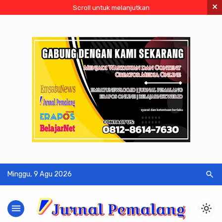
×
Scroll untuk melanjutkan
search
Minggu, 9 Agu 2026
menu
light_mode