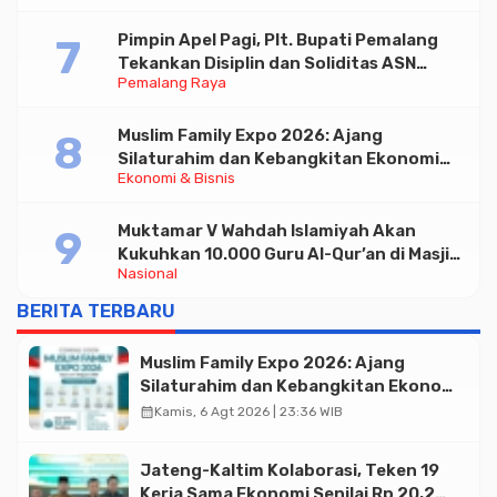
Pimpin Apel Pagi, Plt. Bupati Pemalang
Tekankan Disiplin dan Soliditas ASN
Pemalang Raya
untuk Pelayanan Publik
Muslim Family Expo 2026: Ajang
Silaturahim dan Kebangkitan Ekonomi
Ekonomi & Bisnis
Halal di Jakarta
Muktamar V Wahdah Islamiyah Akan
Kukuhkan 10.000 Guru Al-Qur’an di Masjid
Nasional
Istiqlal
BERITA TERBARU
Muslim Family Expo 2026: Ajang
Silaturahim dan Kebangkitan Ekonomi
Halal di Jakarta
calendar_month
Kamis, 6 Agt 2026 | 23:36 WIB
Jateng-Kaltim Kolaborasi, Teken 19
Kerja Sama Ekonomi Senilai Rp 20,2