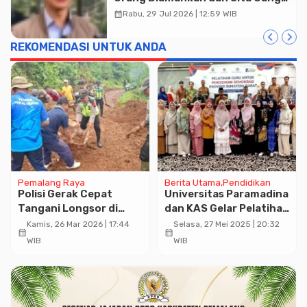
Tunai Rp2 Miliar Lebih
calendar_month
Rabu, 29 Jul 2026 | 12:59 WIB
REKOMENDASI UNTUK ANDA
Pemalang Raya
Berita Utama
Pendidikan
Polisi Gerak Cepat
Universitas Paramadina
Tangani Longsor di
dan KAS Gelar Pelatihan
Kajen, Akses Jalan
Guru untuk Pendidikan
Kamis, 26 Mar 2026 | 17:44
Selasa, 27 Mei 2025 | 20:32
calendar_month
calendar_month
Warga Kembali Normal
Demokrasi
WIB
WIB