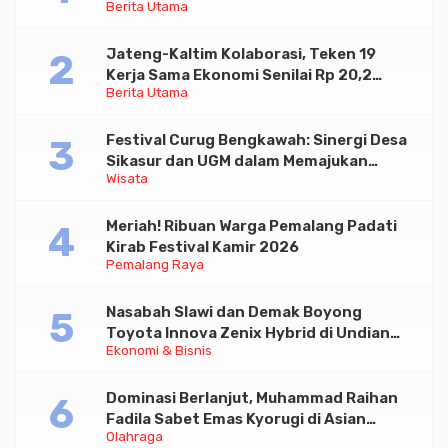
Berita Utama
Paramadina
Jateng-Kaltim Kolaborasi, Teken 19
Kerja Sama Ekonomi Senilai Rp 20,2
Berita Utama
Triliun
Festival Curug Bengkawah: Sinergi Desa
Sikasur dan UGM dalam Memajukan
Wisata
Wisata serta UMKM Lokal
Meriah! Ribuan Warga Pemalang Padati
Kirab Festival Kamir 2026
Pemalang Raya
Nasabah Slawi dan Demak Boyong
Toyota Innova Zenix Hybrid di Undian
Ekonomi & Bisnis
Tabungan Bima Bank Jateng
Dominasi Berlanjut, Muhammad Raihan
Fadila Sabet Emas Kyorugi di Asian
Olahraga
Taekwondo Indonesia Open 2026