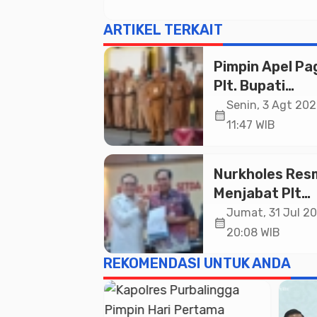
ARTIKEL TERKAIT
Pimpin Apel Pag
Plt. Bupati
Pemalang
Senin, 3 Agt 202
calendar_month
Tekankan Disipl
11:47 WIB
dan Soliditas 
untuk Pelayan
Nurkholes Res
Publik
Menjabat Plt
Bupati Pemala
Jumat, 31 Jul 20
calendar_month
20:08 WIB
REKOMENDASI UNTUK ANDA