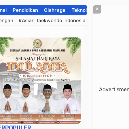
×
nal
Pendidikan
Olahraga
Teknologi
Kolom
Wis
engah
#Asian Taekwondo Indonesia Open Championsh
Advertisme
ERPOPULER