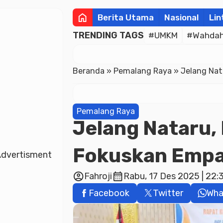
home
Berita Utama
Nasional
Lin
TRENDING TAGS
#UMKM
#Wahdah 
Beranda
»
Pemalang Raya
»
Jelang Nat
Pemalang Raya
Jelang Nataru
Fokuskan Empa
dvertisment
account_circle
calendar_month
Fahroji
Rabu, 17 Des 2025 | 22:
Facebook
Twitter
Wha