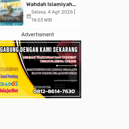
2026
Wahdah Islamiyah
Akan Kukuhkan
Selasa, 4 Agt 2026 |
calendar_month
10.000 Guru Al-
14:03 WIB
Qur’an di Masjid
Istiqlal
Advertisment