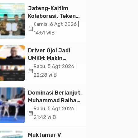
Jakarta
Jateng-Kaltim
Kolaborasi, Teken
19 Kerja Sama
Kamis, 6 Agt 2026 |
calendar_month
Ekonomi Senilai Rp
14:51 WIB
20,2 Triliun
Driver Ojol Jadi
UMKM: Makin
Sejahtera atau
Rabu, 5 Agt 2026 |
calendar_month
Merana? Ini
22:28 WIB
Temuan Diskusi
Paramadina
Dominasi Berlanjut,
Muhammad Raihan
Fadila Sabet Emas
Rabu, 5 Agt 2026 |
calendar_month
Kyorugi di Asian
21:42 WIB
Taekwondo
Indonesia Open
Muktamar V