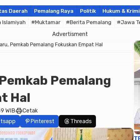
tas Daerah
Pemalang Raya
Politik
Hukum & Krimi
Islamiyah
#Muktamar
#Berita Pemalang
#Jawa T
Advertisment
aru, Pemkab Pemalang Fokuskan Empat Hal
, Pemkab Pemalang
t Hal
print
39 WIB
Cetak
tsapp
Pinterest
Threads
T