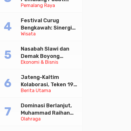
Pemalang Raya
Kirab Festival Kamir
2026
Festival Curug
Bengkawah: Sinergi
Wisata
Desa Sikasur dan
UGM dalam
Nasabah Slawi dan
Memajukan Wisata
Demak Boyong
serta UMKM Lokal
Ekonomi & Bisnis
Toyota Innova Zenix
Hybrid di Undian
Jateng-Kaltim
Tabungan Bima Bank
Kolaborasi, Teken 19
Jateng
Berita Utama
Kerja Sama Ekonomi
Senilai Rp 20,2 Triliun
Dominasi Berlanjut,
Muhammad Raihan
Olahraga
Fadila Sabet Emas
Kyorugi di Asian