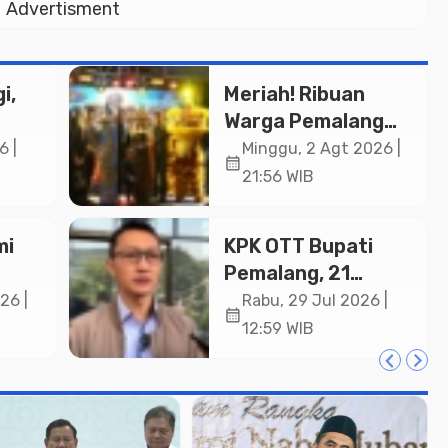
Advertisment
i,
Meriah! Ribuan
Warga Pemalang
Padati Kirab
6 |
Minggu, 2 Agt 2026 |
calendar_month
in
Festival Kamir
21:56 WIB
ASN
2026
an
mi
KPK OTT Bupati
Pemalang, 21
ng
Orang Diamankan
26 |
Rabu, 29 Jul 2026 |
calendar_month
dan Sita Uang
12:59 WIB
Tunai Rp2 Miliar
Lebih