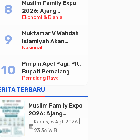
Muslim Family Expo
Taekwondo Indonesia
2026: Ajang
Open 2026
Ekonomi & Bisnis
Silaturahim dan
Kebangkitan Ekonomi
Muktamar V Wahdah
Halal di Jakarta
Islamiyah Akan
Nasional
Kukuhkan 10.000
Guru Al-Qur’an di
Pimpin Apel Pagi, Plt.
Masjid Istiqlal
Bupati Pemalang
Pemalang Raya
Tekankan Disiplin dan
Soliditas ASN untuk
ERITA TERBARU
Pelayanan Publik
Muslim Family Expo
2026: Ajang
Silaturahim dan
Kamis, 6 Agt 2026 |
calendar_month
Kebangkitan
23:36 WIB
Ekonomi Halal di