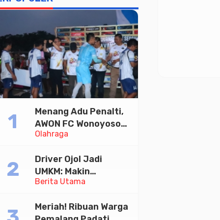
Menang Adu Penalti,
AWON FC Wonoyoso
Olahraga
Juara Bhayangkara
Cup 2026
Driver Ojol Jadi
UMKM: Makin
Berita Utama
Sejahtera atau
Merana? Ini Temuan
Meriah! Ribuan Warga
Diskusi Paramadina
Pemalang Padati