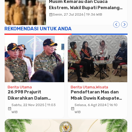
Musim Kemarau dan Cuaca
Ekstrem, Wakil Bupati Pemalang
Ingatkan ASN Waspada Bahaya
calendar_month
Senin, 27 Jul 2026 | 19:36 WIB
Kebakaran
REKOMENDASI UNTUK ANDA
Berita Utama
Berita Utama
Wisata
26.998 Prajurit
Pendaftaran Mas dan
Dikerahkan Dalam
Mbak Duwis Kabupaten
Latihan Terintegrasi
Pemalang Tahun 2024
Sabtu, 22 Nov 2025 | 11:03
Selasa, 6 Agt 2024 | 16:10
calendar_month
calendar_month
TNI 2025 di Morowali,
Telah Dibuka
WIB
WIB
Perkuat Pengamanan
SDA Nasional