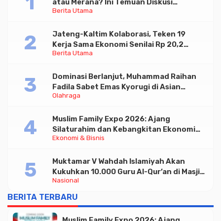
atau Merana? Ini Temuan Diskusi
Berita Utama
Paramadina
Jateng-Kaltim Kolaborasi, Teken 19
Kerja Sama Ekonomi Senilai Rp 20,2
Berita Utama
Triliun
Dominasi Berlanjut, Muhammad Raihan
Fadila Sabet Emas Kyorugi di Asian
Olahraga
Taekwondo Indonesia Open 2026
Muslim Family Expo 2026: Ajang
Silaturahim dan Kebangkitan Ekonomi
Ekonomi & Bisnis
Halal di Jakarta
Muktamar V Wahdah Islamiyah Akan
Kukuhkan 10.000 Guru Al-Qur’an di Masjid
Nasional
Istiqlal
BERITA TERBARU
Muslim Family Expo 2026: Ajang