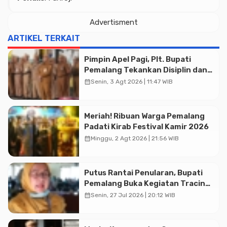
Advertisment
ARTIKEL TERKAIT
Pimpin Apel Pagi, Plt. Bupati
Pemalang Tekankan Disiplin dan
Soliditas ASN untuk Pelayanan
calendar_month
Senin, 3 Agt 2026 | 11:47 WIB
Publik
Meriah! Ribuan Warga Pemalang
Padati Kirab Festival Kamir 2026
calendar_month
Minggu, 2 Agt 2026 | 21:56 WIB
Putus Rantai Penularan, Bupati
Advertisment
Pemalang Buka Kegiatan Tracing
TBC Terintegrasi di Mulyoharjo
calendar_month
Senin, 27 Jul 2026 | 20:12 WIB