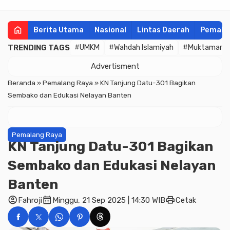
home
Berita Utama
Nasional
Lintas Daerah
Pemala
TRENDING TAGS
#UMKM
#Wahdah Islamiyah
#Muktamar
Advertisment
Beranda
»
Pemalang Raya
»
KN Tanjung Datu-301 Bagikan
Sembako dan Edukasi Nelayan Banten
Pemalang Raya
KN Tanjung Datu-301 Bagikan
Sembako dan Edukasi Nelayan
Banten
account_circle
calendar_month
print
Fahroji
Minggu, 21 Sep 2025 | 14:30 WIB
Cetak