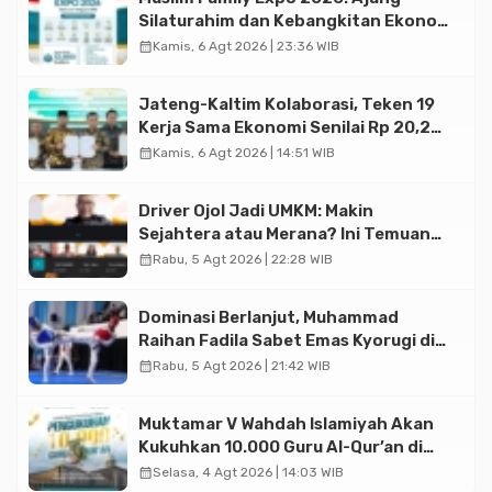
Silaturahim dan Kebangkitan Ekonomi
Halal di Jakarta
calendar_month
Kamis, 6 Agt 2026 | 23:36 WIB
Jateng-Kaltim Kolaborasi, Teken 19
Kerja Sama Ekonomi Senilai Rp 20,2
Triliun
calendar_month
Kamis, 6 Agt 2026 | 14:51 WIB
Driver Ojol Jadi UMKM: Makin
Sejahtera atau Merana? Ini Temuan
Diskusi Paramadina
calendar_month
Rabu, 5 Agt 2026 | 22:28 WIB
Dominasi Berlanjut, Muhammad
Raihan Fadila Sabet Emas Kyorugi di
Asian Taekwondo Indonesia Open
calendar_month
Rabu, 5 Agt 2026 | 21:42 WIB
2026
Muktamar V Wahdah Islamiyah Akan
Kukuhkan 10.000 Guru Al-Qur’an di
Masjid Istiqlal
calendar_month
Selasa, 4 Agt 2026 | 14:03 WIB