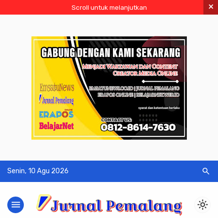
×
Scroll untuk melanjutkan
search
Senin, 10 Agu 2026
menu
light_mode