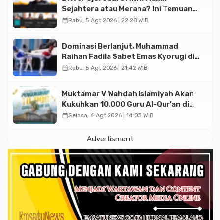
Sejahtera atau Merana? Ini Temuan
Diskusi Paramadina
calendar_month
Rabu, 5 Agt 2026 | 22:28 WIB
Dominasi Berlanjut, Muhammad
Raihan Fadila Sabet Emas Kyorugi di
Asian Taekwondo Indonesia Open
calendar_month
Rabu, 5 Agt 2026 | 21:42 WIB
2026
Muktamar V Wahdah Islamiyah Akan
Kukuhkan 10.000 Guru Al-Qur’an di
Masjid Istiqlal
calendar_month
Selasa, 4 Agt 2026 | 14:03 WIB
Advertisment