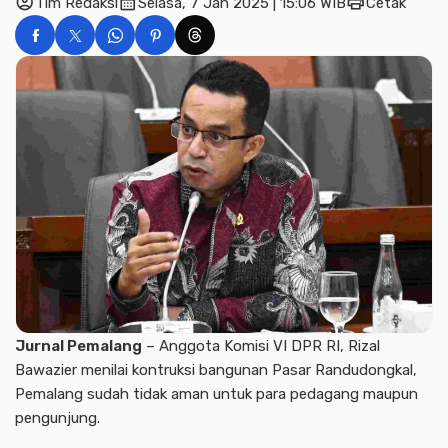
account_circle
calendar_month
print
Tim Redaksi
Selasa, 7 Jan 2025 | 15:06 WIB
Cetak
Jurnal Pemalang
– Anggota Komisi VI DPR RI, Rizal
Bawazier menilai kontruksi bangunan Pasar Randudongkal,
Pemalang sudah tidak aman untuk para pedagang maupun
pengunjung.