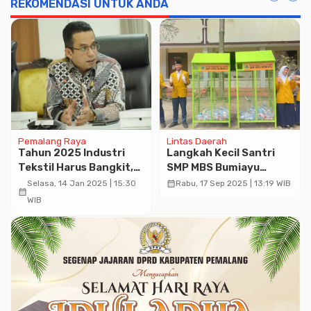
REKOMENDASI UNTUK ANDA
Advertisment
Pemalang Raya
Lintas Daerah
Tahun 2025 Industri
Langkah Kecil Santri
Tekstil Harus Bangkit,
SMP MBS Bumiayu
Rizal Bawazier :
Brebes untuk Bumi yang
calendar_month
Selasa, 14 Jan 2025 | 15:30
Rabu, 17 Sep 2025 | 13:19 WIB
calendar_month
Pengusaha Tetap
Lebih ASRI dan Lestari
WIB
Semangat Pemerintah
akan Cari Solusinya