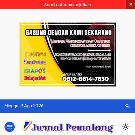
×
Scroll untuk melanjutkan
search
Minggu, 9 Agu 2026
menu
light_mode