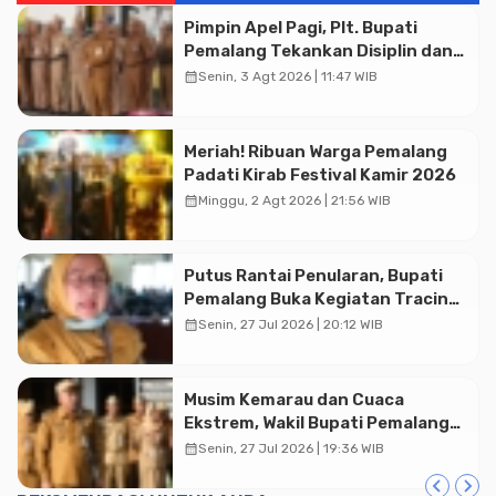
Pimpin Apel Pagi, Plt. Bupati
Pemalang Tekankan Disiplin dan
Soliditas ASN untuk Pelayanan
calendar_month
Senin, 3 Agt 2026 | 11:47 WIB
Publik
Meriah! Ribuan Warga Pemalang
Padati Kirab Festival Kamir 2026
calendar_month
Minggu, 2 Agt 2026 | 21:56 WIB
Putus Rantai Penularan, Bupati
Pemalang Buka Kegiatan Tracing
TBC Terintegrasi di Mulyoharjo
calendar_month
Senin, 27 Jul 2026 | 20:12 WIB
Musim Kemarau dan Cuaca
Ekstrem, Wakil Bupati Pemalang
Ingatkan ASN Waspada Bahaya
calendar_month
Senin, 27 Jul 2026 | 19:36 WIB
Kebakaran