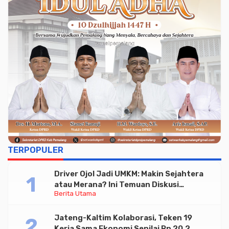
TERPOPULER
Driver Ojol Jadi UMKM: Makin Sejahtera
atau Merana? Ini Temuan Diskusi
Berita Utama
Paramadina
Jateng-Kaltim Kolaborasi, Teken 19
Kerja Sama Ekonomi Senilai Rp 20,2