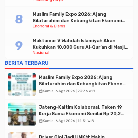
untuk Pelayanan Publik
Muslim Family Expo 2026: Ajang
Silaturahim dan Kebangkitan Ekonomi
Ekonomi & Bisnis
Halal di Jakarta
Muktamar V Wahdah Islamiyah Akan
Kukuhkan 10.000 Guru Al-Qur’an di Masjid
Nasional
Istiqlal
BERITA TERBARU
Muslim Family Expo 2026: Ajang
Silaturahim dan Kebangkitan Ekonomi
Halal di Jakarta
calendar_month
Kamis, 6 Agt 2026 | 23:36 WIB
Jateng-Kaltim Kolaborasi, Teken 19
Kerja Sama Ekonomi Senilai Rp 20,2
Triliun
calendar_month
Kamis, 6 Agt 2026 | 14:51 WIB
Driver Ojol Jadi UMKM: Makin