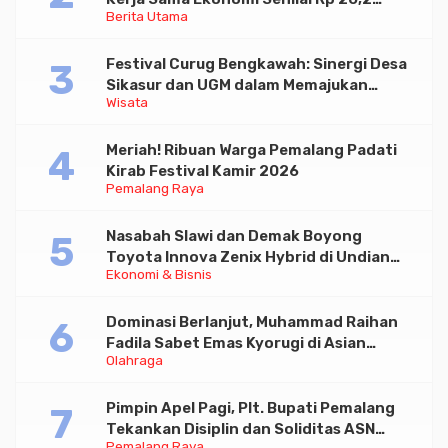
Berita Utama
Triliun
Festival Curug Bengkawah: Sinergi Desa
Sikasur dan UGM dalam Memajukan
Wisata
Wisata serta UMKM Lokal
Meriah! Ribuan Warga Pemalang Padati
Kirab Festival Kamir 2026
Pemalang Raya
Nasabah Slawi dan Demak Boyong
Toyota Innova Zenix Hybrid di Undian
Ekonomi & Bisnis
Tabungan Bima Bank Jateng
Dominasi Berlanjut, Muhammad Raihan
Fadila Sabet Emas Kyorugi di Asian
Olahraga
Taekwondo Indonesia Open 2026
Pimpin Apel Pagi, Plt. Bupati Pemalang
Tekankan Disiplin dan Soliditas ASN
Pemalang Raya