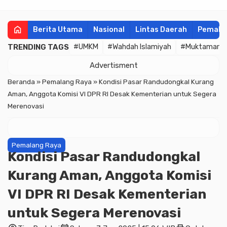
home
Berita Utama
Nasional
Lintas Daerah
Pemala
TRENDING TAGS
#UMKM
#Wahdah Islamiyah
#Muktamar
Advertisment
Beranda
»
Pemalang Raya
»
Kondisi Pasar Randudongkal Kurang
Aman, Anggota Komisi VI DPR RI Desak Kementerian untuk Segera
Merenovasi
Pemalang Raya
Kondisi Pasar Randudongkal
Kurang Aman, Anggota Komisi
VI DPR RI Desak Kementerian
untuk Segera Merenovasi