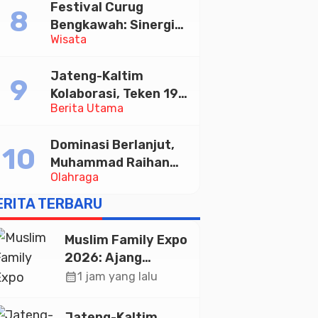
Festival Curug
Tabungan Bima Bank
Bengkawah: Sinergi
Jateng
Wisata
Desa Sikasur dan
UGM dalam
Jateng-Kaltim
Memajukan Wisata
Kolaborasi, Teken 19
serta UMKM Lokal
Berita Utama
Kerja Sama Ekonomi
Senilai Rp 20,2 Triliun
Dominasi Berlanjut,
Muhammad Raihan
Olahraga
Fadila Sabet Emas
Kyorugi di Asian
ERITA TERBARU
Taekwondo Indonesia
Open 2026
Muslim Family Expo
2026: Ajang
Silaturahim dan
calendar_month
1 jam yang lalu
Kebangkitan
Ekonomi Halal di
Jateng-Kaltim