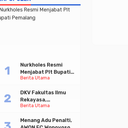
Nurkholes Resmi
Menjabat Plt Bupati
Berita Utama
Pemalang
DKV Fakultas Ilmu
Rekayasa,
Berita Utama
Universitas
Paramadina Gelar
Menang Adu Penalti,
Diskusi Desain
AWON FC Wonoyoso