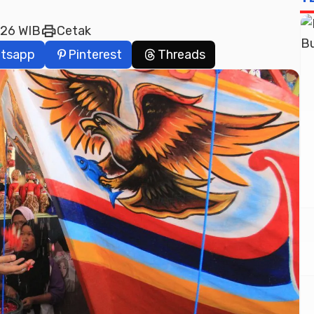
print
:26 WIB
Cetak
tsapp
Pinterest
Threads