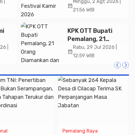
Padati Kirab
6 |
Minggu, 2 Agt 2026 |
calendar_month
in
Festival Kamir
21:56 WIB
ASN
2026
an
mi
KPK OTT Bupati
Pemalang, 21
ng
Orang Diamankan
26 |
Rabu, 29 Jul 2026 |
calendar_month
dan Sita Uang
12:59 WIB
Tunai Rp2 Miliar
Lebih
onal
Pemalang Raya