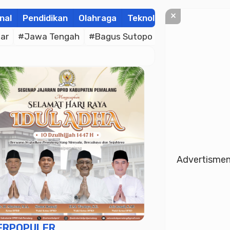
×
nal
Pendidikan
Olahraga
Teknologi
Kolom
Wis
ar
#Jawa Tengah
#Bagus Sutopo
#Bhayangkara C
Advertisme
ERPOPULER