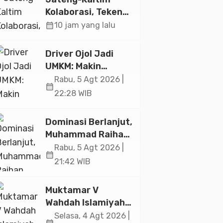
Jakarta
Kolaborasi, Teken
19 Kerja Sama
calendar_month
10 jam yang lalu
Ekonomi Senilai Rp
20,2 Triliun
Driver Ojol Jadi
UMKM: Makin
Sejahtera atau
Rabu, 5 Agt 2026 |
calendar_month
Merana? Ini
22:28 WIB
Temuan Diskusi
Paramadina
Dominasi Berlanjut,
Muhammad Raihan
Fadila Sabet Emas
Rabu, 5 Agt 2026 |
calendar_month
Kyorugi di Asian
21:42 WIB
Taekwondo
Indonesia Open
Muktamar V
2026
Wahdah Islamiyah
Akan Kukuhkan
Selasa, 4 Agt 2026 |