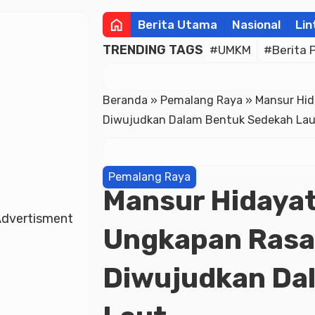
home
Berita Utama
Nasional
Lin
TRENDING TAGS
#UMKM
#Berita 
Beranda
»
Pemalang Raya
»
Mansur Hid
Diwujudkan Dalam Bentuk Sedekah La
Pemalang Raya
Mansur Hidayat:
dvertisment
Ungkapan Rasa
Diwujudkan Da