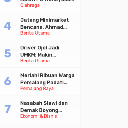
Olahraga
Juara Bhayangkara
Cup 2026
Jateng Minimarket
Bencana, Ahmad
Berita Utama
Luthfi Minta PMI Jadi
Garda Depan
Driver Ojol Jadi
UMKM: Makin
Berita Utama
Sejahtera atau
Merana? Ini Temuan
Meriah! Ribuan Warga
Diskusi Paramadina
Pemalang Padati
Pemalang Raya
Kirab Festival Kamir
2026
Nasabah Slawi dan
Demak Boyong
Ekonomi & Bisnis
Toyota Innova Zenix
Hybrid di Undian