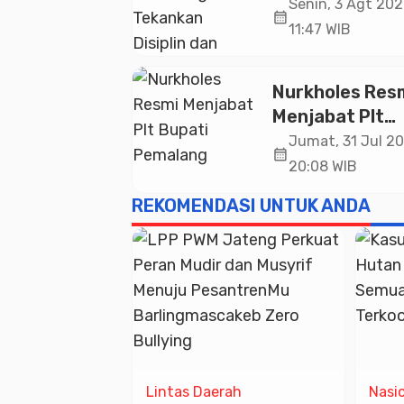
Pemalang
Senin, 3 Agt 202
calendar_month
Tekankan Disipl
11:47 WIB
dan Soliditas 
untuk Pelayan
Nurkholes Res
Publik
Menjabat Plt
Bupati Pemala
Jumat, 31 Jul 20
calendar_month
20:08 WIB
REKOMENDASI UNTUK ANDA
ama
Lintas Daerah
Nasi