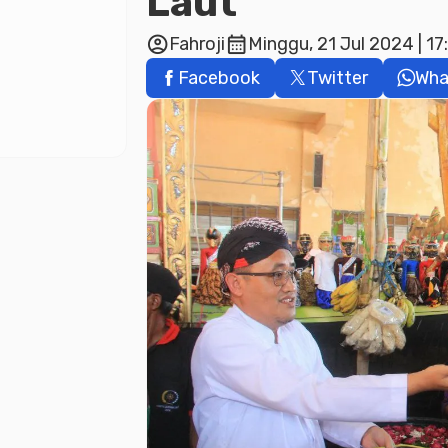
Laut
account_circle
calendar_month
Fahroji
Minggu, 21 Jul 2024 | 17
Facebook
Twitter
Wha