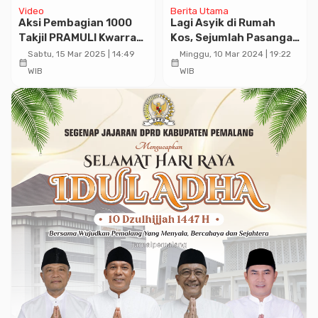
Video
Berita Utama
Aksi Pembagian 1000
Lagi Asyik di Rumah
Takjil PRAMULI Kwarran
Kos, Sejumlah Pasangan
Moga pada Karya Bakti
Tak Resmi Kena Razia.
Sabtu, 15 Mar 2025 | 14:49
Minggu, 10 Mar 2024 | 19:22
calendar_month
calendar_month
Lebaran 2025
WIB
WIB