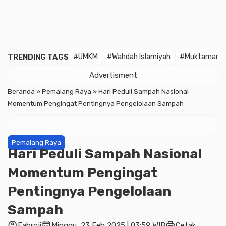
TRENDING TAGS
#UMKM
#Wahdah Islamiyah
#Muktamar
Advertisment
Beranda
»
Pemalang Raya
»
Hari Peduli Sampah Nasional
Momentum Pengingat Pentingnya Pengelolaan Sampah
Pemalang Raya
Hari Peduli Sampah Nasional
Momentum Pengingat
Pentingnya Pengelolaan
Sampah
account_circle
calendar_month
print
Fahroji
Minggu, 23 Feb 2025 | 03:59 WIB
Cetak