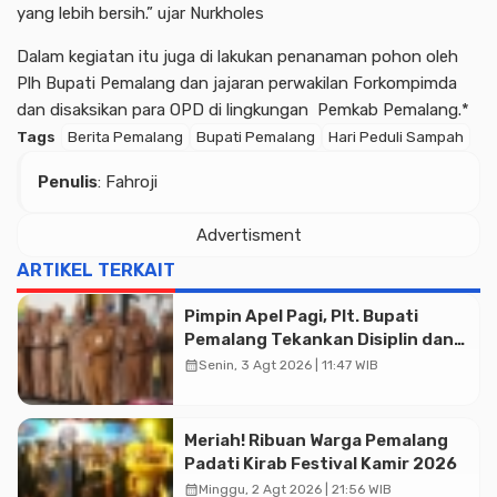
yang lebih bersih.” ujar Nurkholes
Dalam kegiatan itu juga di lakukan penanaman pohon oleh
Plh Bupati Pemalang dan jajaran perwakilan Forkompimda
dan disaksikan para OPD di lingkungan Pemkab Pemalang.*
Tags
Berita Pemalang
Bupati Pemalang
Hari Peduli Sampah
Penulis
: Fahroji
Advertisment
ARTIKEL TERKAIT
Pimpin Apel Pagi, Plt. Bupati
Pemalang Tekankan Disiplin dan
Soliditas ASN untuk Pelayanan
calendar_month
Senin, 3 Agt 2026 | 11:47 WIB
Publik
Meriah! Ribuan Warga Pemalang
Padati Kirab Festival Kamir 2026
Advertisment
calendar_month
Minggu, 2 Agt 2026 | 21:56 WIB