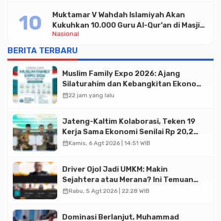
Muktamar V Wahdah Islamiyah Akan
Kukuhkan 10.000 Guru Al-Qur’an di Masjid
Nasional
Istiqlal
BERITA TERBARU
Muslim Family Expo 2026: Ajang
Silaturahim dan Kebangkitan Ekonomi
Halal di Jakarta
calendar_month
22 jam yang lalu
Jateng-Kaltim Kolaborasi, Teken 19
Kerja Sama Ekonomi Senilai Rp 20,2
Triliun
calendar_month
Kamis, 6 Agt 2026 | 14:51 WIB
Driver Ojol Jadi UMKM: Makin
Sejahtera atau Merana? Ini Temuan
Diskusi Paramadina
calendar_month
Rabu, 5 Agt 2026 | 22:28 WIB
Dominasi Berlanjut, Muhammad