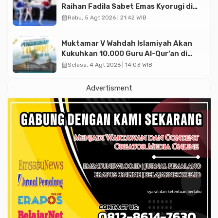
Raihan Fadila Sabet Emas Kyorugi di
Asian Taekwondo Indonesia Open
calendar_month
Rabu, 5 Agt 2026 | 21:42 WIB
2026
Muktamar V Wahdah Islamiyah Akan
Kukuhkan 10.000 Guru Al-Qur’an di
Masjid Istiqlal
calendar_month
Selasa, 4 Agt 2026 | 14:03 WIB
Advertisment