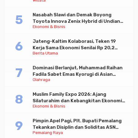
Wisata serta UMKM Lokal
Nasabah Slawi dan Demak Boyong
Toyota Innova Zenix Hybrid di Undian
Ekonomi & Bisnis
Tabungan Bima Bank Jateng
Jateng-Kaltim Kolaborasi, Teken 19
Kerja Sama Ekonomi Senilai Rp 20,2
Berita Utama
Triliun
Dominasi Berlanjut, Muhammad Raihan
Fadila Sabet Emas Kyorugi di Asian
Olahraga
Taekwondo Indonesia Open 2026
Muslim Family Expo 2026: Ajang
Silaturahim dan Kebangkitan Ekonomi
Ekonomi & Bisnis
Halal di Jakarta
Pimpin Apel Pagi, Plt. Bupati Pemalang
Tekankan Disiplin dan Soliditas ASN
Pemalang Raya
untuk Pelayanan Publik