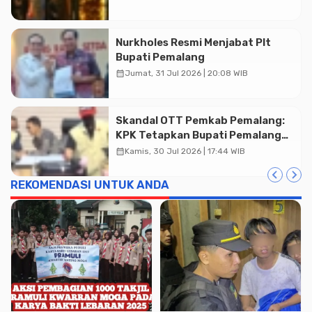
Nurkholes Resmi Menjabat Plt
Bupati Pemalang
calendar_month
Jumat, 31 Jul 2026 | 20:08 WIB
Skandal OTT Pemkab Pemalang:
KPK Tetapkan Bupati Pemalang
dan Oknum Staf Internal Sebagai
calendar_month
Kamis, 30 Jul 2026 | 17:44 WIB
Tersangka Pemerasan Rp1,98
Miliar
REKOMENDASI UNTUK ANDA