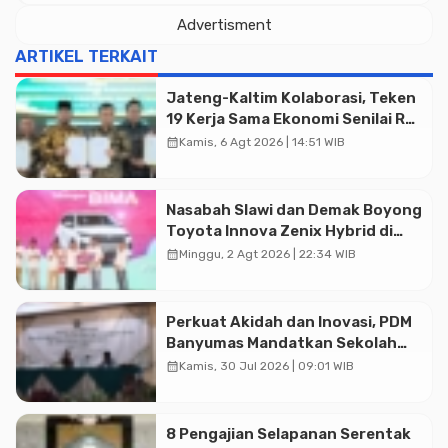
Advertisment
ARTIKEL TERKAIT
Jateng-Kaltim Kolaborasi, Teken
19 Kerja Sama Ekonomi Senilai Rp
20,2 Triliun
calendar_month
Kamis, 6 Agt 2026 | 14:51 WIB
Nasabah Slawi dan Demak Boyong
Toyota Innova Zenix Hybrid di
Undian Tabungan Bima Bank
calendar_month
Minggu, 2 Agt 2026 | 22:34 WIB
Jateng
Perkuat Akidah dan Inovasi, PDM
Banyumas Mandatkan Sekolah
Muhammadiyah Jadi Pilihan
calendar_month
Kamis, 30 Jul 2026 | 09:01 WIB
Utama Umat
8 Pengajian Selapanan Serentak