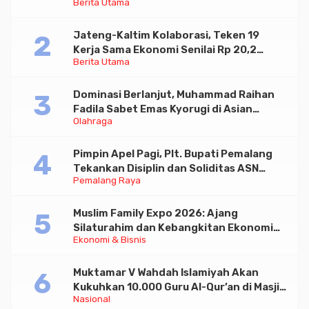
Berita Utama
Paramadina
Jateng-Kaltim Kolaborasi, Teken 19
Kerja Sama Ekonomi Senilai Rp 20,2
Berita Utama
Triliun
Dominasi Berlanjut, Muhammad Raihan
Fadila Sabet Emas Kyorugi di Asian
Olahraga
Taekwondo Indonesia Open 2026
Pimpin Apel Pagi, Plt. Bupati Pemalang
Tekankan Disiplin dan Soliditas ASN
Pemalang Raya
untuk Pelayanan Publik
Muslim Family Expo 2026: Ajang
Silaturahim dan Kebangkitan Ekonomi
Ekonomi & Bisnis
Halal di Jakarta
Muktamar V Wahdah Islamiyah Akan
Kukuhkan 10.000 Guru Al-Qur’an di Masjid
Nasional
Istiqlal