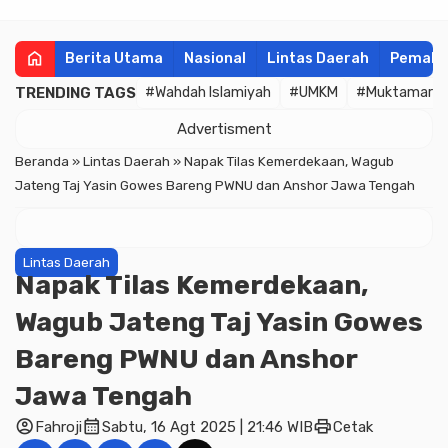
home
Berita Utama
Nasional
Lintas Daerah
Pemala
TRENDING TAGS
#Wahdah Islamiyah
#UMKM
#Muktamar
Advertisment
Beranda
»
Lintas Daerah
»
Napak Tilas Kemerdekaan, Wagub
Jateng Taj Yasin Gowes Bareng PWNU dan Anshor Jawa Tengah
Lintas Daerah
Napak Tilas Kemerdekaan,
Wagub Jateng Taj Yasin Gowes
Bareng PWNU dan Anshor
Jawa Tengah
account_circle
calendar_month
print
Fahroji
Sabtu, 16 Agt 2025 | 21:46 WIB
Cetak