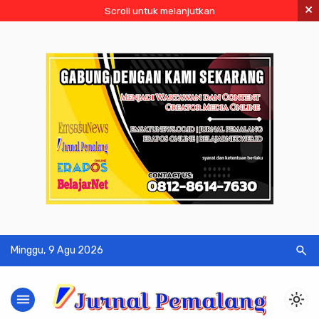
×
Scroll untuk melanjutkan
search
Minggu, 9 Agu 2026
menu
light_mode