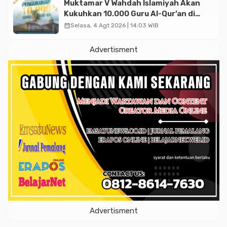
Muktamar V Wahdah Islamiyah Akan
Kukuhkan 10.000 Guru Al-Qur’an di
Masjid Istiqlal
calendar_month
Selasa, 4 Agt 2026 | 14:03 WIB
Advertisment
Advertisment