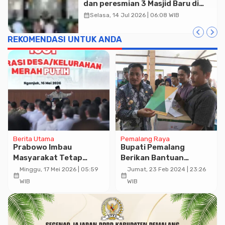
dan peresmian 3 Masjid Baru di
Banyumas
calendar_month
Selasa, 14 Jul 2026 | 06:08 WIB
REKOMENDASI UNTUK ANDA
Berita Utama
Pemalang Raya
Prabowo Imbau
Bupati Pemalang
Masyarakat Tetap
Berikan Bantuan
Tenang Soal Ekonomi RI
Kepada Korban Bencan
Minggu, 17 Mei 2026 | 05:59
Jumat, 23 Feb 2024 | 23:26
calendar_month
calendar_month
di Tengah Gejolak Dunia
Angin Puting Beliung
WIB
WIB