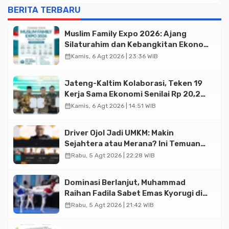
BERITA TERBARU
Muslim Family Expo 2026: Ajang
Silaturahim dan Kebangkitan Ekonomi
Halal di Jakarta
calendar_month
Kamis, 6 Agt 2026 | 23:36 WIB
Jateng-Kaltim Kolaborasi, Teken 19
Kerja Sama Ekonomi Senilai Rp 20,2
Triliun
calendar_month
Kamis, 6 Agt 2026 | 14:51 WIB
Driver Ojol Jadi UMKM: Makin
Sejahtera atau Merana? Ini Temuan
Diskusi Paramadina
calendar_month
Rabu, 5 Agt 2026 | 22:28 WIB
Dominasi Berlanjut, Muhammad
Raihan Fadila Sabet Emas Kyorugi di
Asian Taekwondo Indonesia Open
calendar_month
Rabu, 5 Agt 2026 | 21:42 WIB
2026