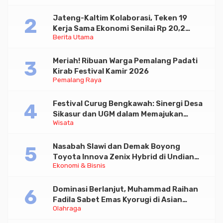
Jateng-Kaltim Kolaborasi, Teken 19
Kerja Sama Ekonomi Senilai Rp 20,2
Berita Utama
Triliun
Meriah! Ribuan Warga Pemalang Padati
Kirab Festival Kamir 2026
Pemalang Raya
Festival Curug Bengkawah: Sinergi Desa
Sikasur dan UGM dalam Memajukan
Wisata
Wisata serta UMKM Lokal
Nasabah Slawi dan Demak Boyong
Toyota Innova Zenix Hybrid di Undian
Ekonomi & Bisnis
Tabungan Bima Bank Jateng
Dominasi Berlanjut, Muhammad Raihan
Fadila Sabet Emas Kyorugi di Asian
Olahraga
Taekwondo Indonesia Open 2026