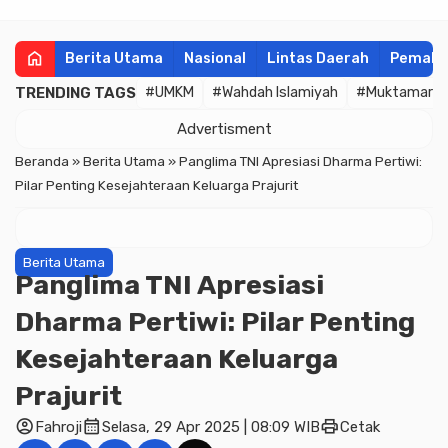
home
Berita Utama
Nasional
Lintas Daerah
Pemala
TRENDING TAGS
#UMKM
#Wahdah Islamiyah
#Muktamar
Advertisment
Beranda
»
Berita Utama
»
Panglima TNI Apresiasi Dharma Pertiwi:
Pilar Penting Kesejahteraan Keluarga Prajurit
Berita Utama
Panglima TNI Apresiasi
Dharma Pertiwi: Pilar Penting
Kesejahteraan Keluarga
Prajurit
account_circle
calendar_month
print
Fahroji
Selasa, 29 Apr 2025 | 08:09 WIB
Cetak