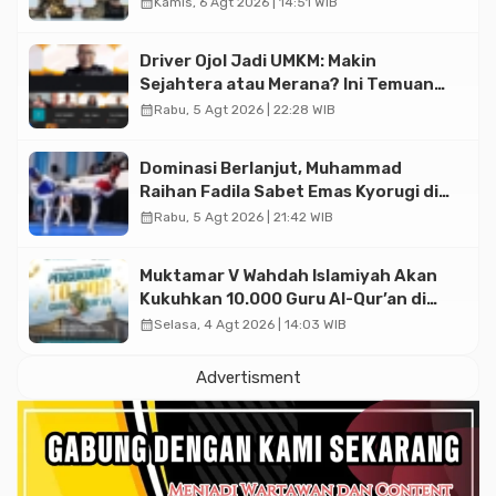
calendar_month
Kamis, 6 Agt 2026 | 14:51 WIB
Driver Ojol Jadi UMKM: Makin
Sejahtera atau Merana? Ini Temuan
Diskusi Paramadina
calendar_month
Rabu, 5 Agt 2026 | 22:28 WIB
Dominasi Berlanjut, Muhammad
Raihan Fadila Sabet Emas Kyorugi di
Asian Taekwondo Indonesia Open
calendar_month
Rabu, 5 Agt 2026 | 21:42 WIB
2026
Muktamar V Wahdah Islamiyah Akan
Kukuhkan 10.000 Guru Al-Qur’an di
Masjid Istiqlal
calendar_month
Selasa, 4 Agt 2026 | 14:03 WIB
Advertisment