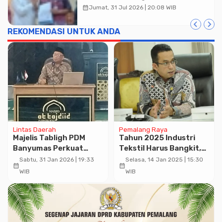
calendar_month
Jumat, 31 Jul 2026 | 20:08 WIB
REKOMENDASI UNTUK ANDA
Lintas Daerah
Pemalang Raya
Majelis Tabligh PDM
Tahun 2025 Industri
Banyumas Perkuat
Tekstil Harus Bangkit,
Jejaring dan Kapasitas
Rizal Bawazier :
Sabtu, 31 Jan 2026 | 19:33
Selasa, 14 Jan 2025 | 15:30
calendar_month
calendar_month
Mubaligh Jelang
Pengusaha Tetap
WIB
WIB
Ramadhan 1447 H
Semangat Pemerintah
akan Cari Solusinya