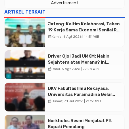
Advertisment
ARTIKEL TERKAIT
Jateng-Kaltim Kolaborasi, Teken
19 Kerja Sama Ekonomi Senilai Rp
20,2 Triliun
calendar_month
Kamis, 6 Agt 2026 | 14:51 WIB
Driver Ojol Jadi UMKM: Makin
Sejahtera atau Merana? Ini
Temuan Diskusi Paramadina
calendar_month
Rabu, 5 Agt 2026 | 22:28 WIB
Advertisment
DKV Fakultas Ilmu Rekayasa,
Universitas Paramadina Gelar
Diskusi Desain
calendar_month
Jumat, 31 Jul 2026 | 21:26 WIB
Nurkholes Resmi Menjabat Plt
Bupati Pemalang