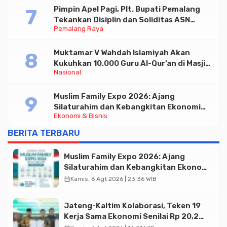
Pimpin Apel Pagi, Plt. Bupati Pemalang
Tekankan Disiplin dan Soliditas ASN
Pemalang Raya
untuk Pelayanan Publik
Muktamar V Wahdah Islamiyah Akan
Kukuhkan 10.000 Guru Al-Qur’an di Masjid
Nasional
Istiqlal
Muslim Family Expo 2026: Ajang
Silaturahim dan Kebangkitan Ekonomi
Ekonomi & Bisnis
Halal di Jakarta
BERITA TERBARU
Muslim Family Expo 2026: Ajang
Silaturahim dan Kebangkitan Ekonomi
Halal di Jakarta
calendar_month
Kamis, 6 Agt 2026 | 23:36 WIB
Jateng-Kaltim Kolaborasi, Teken 19
Kerja Sama Ekonomi Senilai Rp 20,2
Triliun