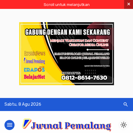
×
Scroll untuk melanjutkan
search
Sabtu, 8 Agu 2026
menu
light_mode