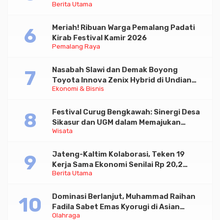
Berita Utama
Paramadina
Meriah! Ribuan Warga Pemalang Padati
Kirab Festival Kamir 2026
Pemalang Raya
Nasabah Slawi dan Demak Boyong
Toyota Innova Zenix Hybrid di Undian
Ekonomi & Bisnis
Tabungan Bima Bank Jateng
Festival Curug Bengkawah: Sinergi Desa
Sikasur dan UGM dalam Memajukan
Wisata
Wisata serta UMKM Lokal
Jateng-Kaltim Kolaborasi, Teken 19
Kerja Sama Ekonomi Senilai Rp 20,2
Berita Utama
Triliun
Dominasi Berlanjut, Muhammad Raihan
Fadila Sabet Emas Kyorugi di Asian
Olahraga
Taekwondo Indonesia Open 2026