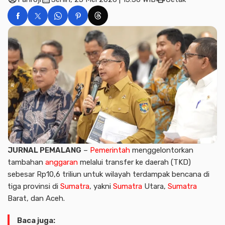
JURNAL PEMALANG
–
Pemerintah
menggelontorkan
tambahan
anggaran
melalui transfer ke daerah (TKD)
sebesar Rp10,6 triliun untuk wilayah terdampak bencana di
tiga provinsi di
Sumatra
, yakni
Sumatra
Utara,
Sumatra
Barat, dan Aceh.
Baca juga: