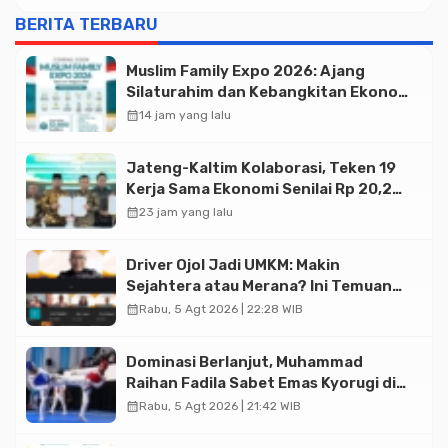
BERITA TERBARU
Muslim Family Expo 2026: Ajang
Silaturahim dan Kebangkitan Ekonomi
Halal di Jakarta
calendar_month
14 jam yang lalu
Jateng-Kaltim Kolaborasi, Teken 19
Kerja Sama Ekonomi Senilai Rp 20,2
Triliun
calendar_month
23 jam yang lalu
Driver Ojol Jadi UMKM: Makin
Sejahtera atau Merana? Ini Temuan
Diskusi Paramadina
calendar_month
Rabu, 5 Agt 2026 | 22:28 WIB
Dominasi Berlanjut, Muhammad
Raihan Fadila Sabet Emas Kyorugi di
Asian Taekwondo Indonesia Open
calendar_month
Rabu, 5 Agt 2026 | 21:42 WIB
2026