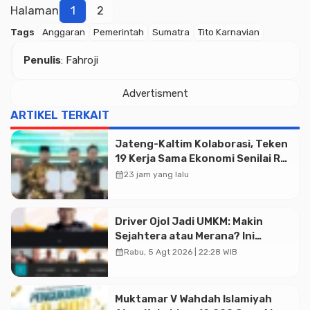
Halaman
1
2
Tags
Anggaran
Pemerintah
Sumatra
Tito Karnavian
Penulis
: Fahroji
Advertisment
ARTIKEL TERKAIT
Jateng-Kaltim Kolaborasi, Teken
19 Kerja Sama Ekonomi Senilai Rp
20,2 Triliun
calendar_month
23 jam yang lalu
Driver Ojol Jadi UMKM: Makin
Sejahtera atau Merana? Ini
Temuan Diskusi Paramadina
calendar_month
Rabu, 5 Agt 2026 | 22:28 WIB
Advertisment
Muktamar V Wahdah Islamiyah