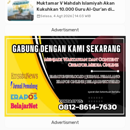
Muktamar V Wahdah Islamiyah Akan
Kukuhkan 10.000 Guru Al-Qur’an di
Masjid Istiqlal
calendar_month
Selasa, 4 Agt 2026 | 14:03 WIB
Advertisment
Advertisment