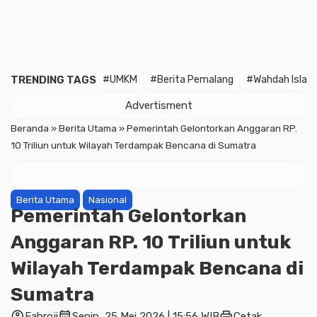
TRENDING TAGS
#UMKM
#Berita Pemalang
#Wahdah Islam
Advertisment
Beranda
»
Berita Utama
»
Pemerintah Gelontorkan Anggaran RP.
10 Triliun untuk Wilayah Terdampak Bencana di Sumatra
Berita Utama
Nasional
Pemerintah Gelontorkan
Anggaran RP. 10 Triliun untuk
Wilayah Terdampak Bencana di
Sumatra
account_circle
calendar_month
print
Fahroji
Senin, 25 Mei 2026 | 15:56 WIB
Cetak