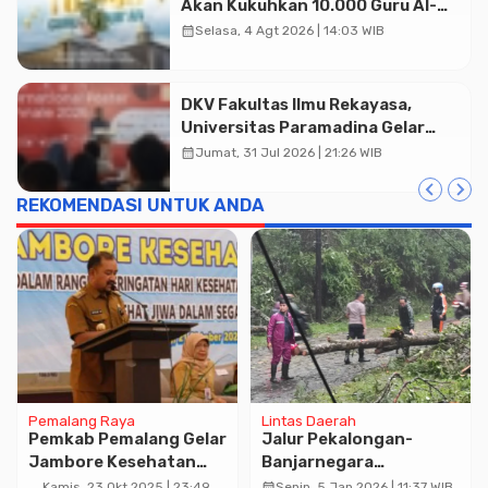
Akan Kukuhkan 10.000 Guru Al-
Qur’an di Masjid Istiqlal
calendar_month
Selasa, 4 Agt 2026 | 14:03 WIB
DKV Fakultas Ilmu Rekayasa,
Universitas Paramadina Gelar
Diskusi Desain
calendar_month
Jumat, 31 Jul 2026 | 21:26 WIB
REKOMENDASI UNTUK ANDA
Pemalang Raya
Lintas Daerah
Pemkab Pemalang Gelar
Jalur Pekalongan-
Jambore Kesehatan
Banjarnegara
Jiwa
Terhambat Akibat
calendar_month
Kamis, 23 Okt 2025 | 23:49
Senin, 5 Jan 2026 | 11:37 WIB