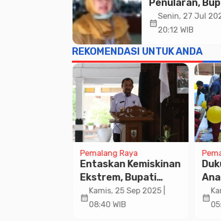
Penularan, Bup
Pemalang Buk
Senin, 27 Jul 202
calendar_month
Kegiatan Traci
20:12 WIB
TBC Terintegra
REKOMENDASI UNTUK ANDA
Mulyoharjo
Raya
Pemalang Raya
Pema
an Ketua
Entaskan Kemiskinan
Duk
kari Cabang
Ekstrem, Bupati
Ana
an di Pos
Pemalang Fokus
Khu
29 Des 2024 |
Kamis, 25 Sep 2025 |
Ka
calendar_month
calendar_month
nan dan
Pemenuhan Layanan
Ray
IB
08:40 WIB
05
ayanan Ops
Dasar
Nas