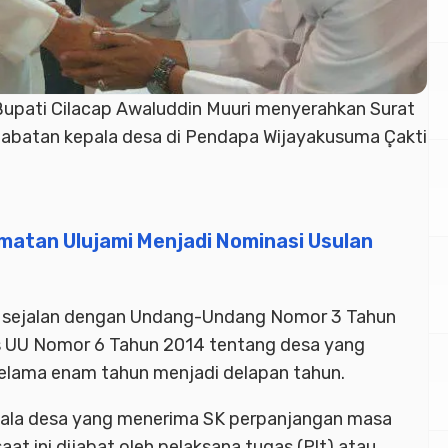
upati Cilacap Awaluddin Muuri menyerahkan Surat
jabatan kepala desa di Pendapa Wijayakusuma Çakti
atan Ulujami Menjadi Nominasi Usulan
t sejalan dengan Undang-Undang Nomor 3 Tahun
 UU Nomor 6 Tahun 2014 tentang desa yang
elama enam tahun menjadi delapan tahun.
epala desa yang menerima SK perpanjangan masa
aat ini dijabat oleh pelaksana tugas (Plt) atau