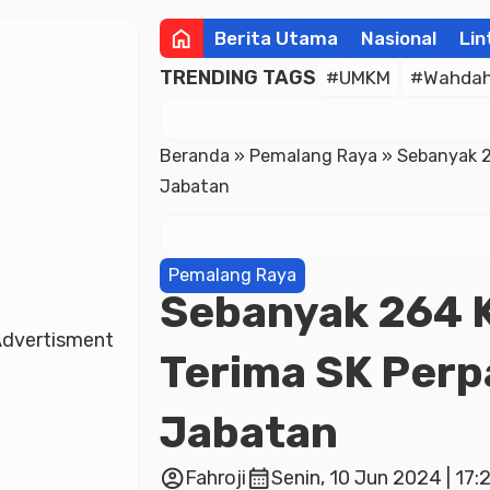
home
Berita Utama
Nasional
Lin
TRENDING TAGS
#UMKM
#Wahdah 
Beranda
»
Pemalang Raya
»
Sebanyak 2
Jabatan
Pemalang Raya
Sebanyak 264 K
dvertisment
Terima SK Per
Jabatan
account_circle
calendar_month
Fahroji
Senin, 10 Jun 2024 | 17: