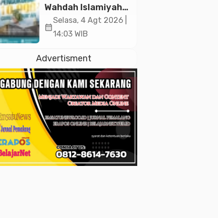
2026
Wahdah Islamiyah
Akan Kukuhkan
Selasa, 4 Agt 2026 |
calendar_month
10.000 Guru Al-
14:03 WIB
Qur’an di Masjid
Istiqlal
Advertisment