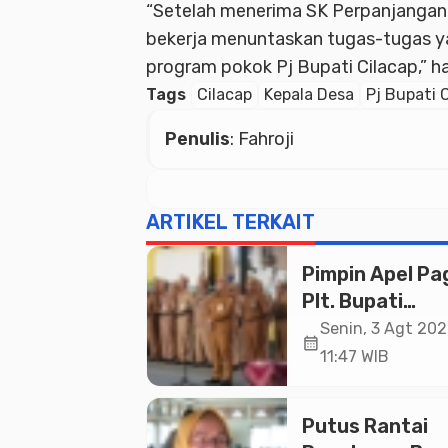
“Setelah menerima SK Perpanjangan i
bekerja menuntaskan tugas-tugas 
program pokok Pj Bupati Cilacap,” ha
Tags
Cilacap
Kepala Desa
Pj Bupati 
Penulis
: Fahroji
ARTIKEL TERKAIT
Pimpin Apel Pag
Plt. Bupati
Pemalang
Senin, 3 Agt 202
calendar_month
Tekankan Disipl
11:47 WIB
dan Soliditas 
untuk Pelayan
Putus Rantai
Publik