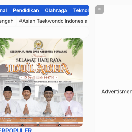
×
nal
Pendidikan
Olahraga
Teknologi
Kolom
Wis
engah
#Asian Taekwondo Indonesia Open Championsh
Advertisme
ERPOPULER