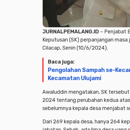
JURNALPEMALANG.ID
– Penjabat B
Keputusan (SK) perpanjangan masa 
Cilacap, Senin (10/6/2024).
Baca juga:
Pengolahan Sampah se-Kecam
Kecamatan Ulujami
Awaluddin mengatakan, SK tersebu
2024 tentang perubahan kedua atas
sebelumnya kepala desa menjabat s
Dari 269 kepala desa, hanya 264 k
jabatan. Sebab, ada lima desa yang s