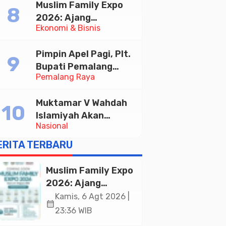
Muslim Family Expo
Taekwondo Indonesia
2026: Ajang
Open 2026
Ekonomi & Bisnis
Silaturahim dan
Kebangkitan Ekonomi
Pimpin Apel Pagi, Plt.
Halal di Jakarta
Bupati Pemalang
Pemalang Raya
Tekankan Disiplin dan
Soliditas ASN untuk
Muktamar V Wahdah
Pelayanan Publik
Islamiyah Akan
Nasional
Kukuhkan 10.000
Guru Al-Qur’an di
ERITA TERBARU
Masjid Istiqlal
Muslim Family Expo
2026: Ajang
Silaturahim dan
Kamis, 6 Agt 2026 |
calendar_month
Kebangkitan
23:36 WIB
Ekonomi Halal di