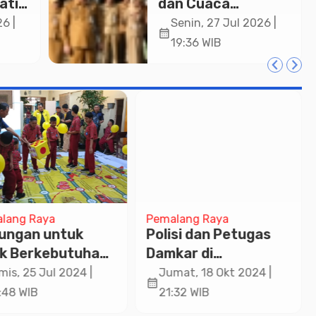
ati
dan Cuaca
a
Ekstrem, Wakil
6 |
Senin, 27 Jul 2026 |
calendar_month
ng
Bupati Pemalang
19:36 WIB
si di
Ingatkan ASN
Waspada Bahaya
Kebakaran
lang Raya
Pemalang Raya
ungan untuk
Polisi dan Petugas
k Berkebutuhan
Damkar di
sus, Maxim
Pekalongan Gerak
mis, 25 Jul 2024 |
Jumat, 18 Okt 2024 |
calendar_month
akan Hari Anak
Cepat Padamkan
:48 WIB
21:32 WIB
ional Bersama
Kobaran Api di Area