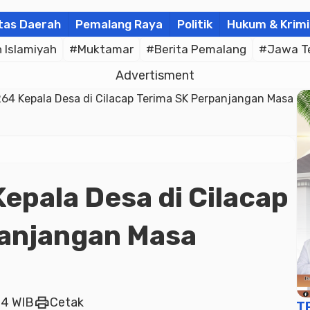
tas Daerah
Pemalang Raya
Politik
Hukum & Krimi
Islamiyah
#Muktamar
#Berita Pemalang
#Jawa T
Advertisment
64 Kepala Desa di Cilacap Terima SK Perpanjangan Masa
epala Desa di Cilacap
panjangan Masa
print
24 WIB
Cetak
T