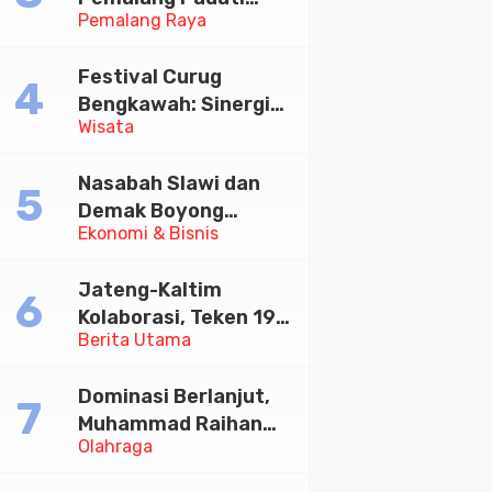
Pemalang Raya
Kirab Festival Kamir
2026
Festival Curug
Bengkawah: Sinergi
Wisata
Desa Sikasur dan
UGM dalam
Nasabah Slawi dan
Memajukan Wisata
Demak Boyong
serta UMKM Lokal
Ekonomi & Bisnis
Toyota Innova Zenix
Hybrid di Undian
Jateng-Kaltim
Tabungan Bima Bank
Kolaborasi, Teken 19
Jateng
Berita Utama
Kerja Sama Ekonomi
Senilai Rp 20,2 Triliun
Dominasi Berlanjut,
Muhammad Raihan
Olahraga
Fadila Sabet Emas
Kyorugi di Asian