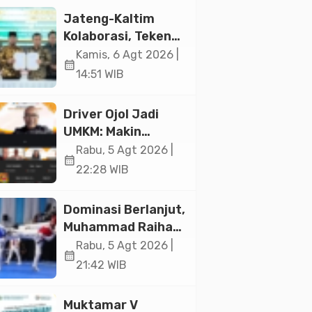
Jakarta
Jateng-Kaltim
Kolaborasi, Teken
19 Kerja Sama
Kamis, 6 Agt 2026 |
calendar_month
Ekonomi Senilai Rp
14:51 WIB
20,2 Triliun
Driver Ojol Jadi
UMKM: Makin
Sejahtera atau
Rabu, 5 Agt 2026 |
calendar_month
Merana? Ini
22:28 WIB
Temuan Diskusi
Paramadina
Dominasi Berlanjut,
Muhammad Raihan
Fadila Sabet Emas
Rabu, 5 Agt 2026 |
calendar_month
Kyorugi di Asian
21:42 WIB
Taekwondo
Indonesia Open
Muktamar V