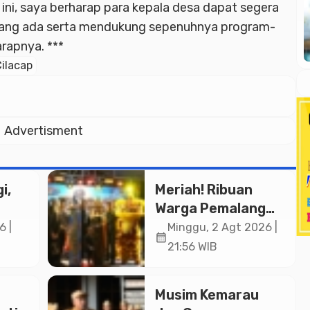
ni, saya berharap para kepala desa dapat segera
yang ada serta mendukung sepenuhnya program-
rapnya. ***
Cilacap
Advertisment
i,
Meriah! Ribuan
Warga Pemalang
Padati Kirab
6 |
Minggu, 2 Agt 2026 |
calendar_month
in
Festival Kamir
21:56 WIB
ASN
2026
an
Musim Kemarau