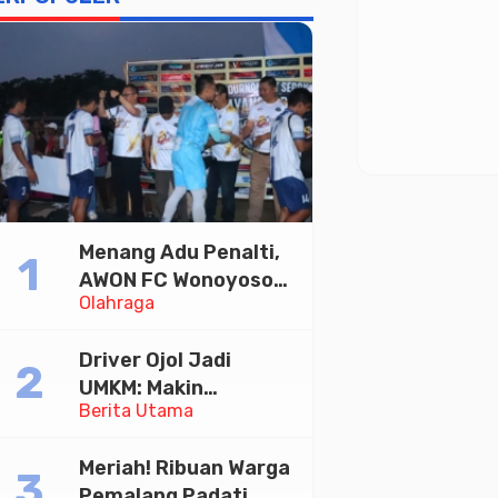
Menang Adu Penalti,
AWON FC Wonoyoso
Olahraga
Juara Bhayangkara
Cup 2026
Driver Ojol Jadi
UMKM: Makin
Berita Utama
Sejahtera atau
Merana? Ini Temuan
Meriah! Ribuan Warga
Diskusi Paramadina
Pemalang Padati