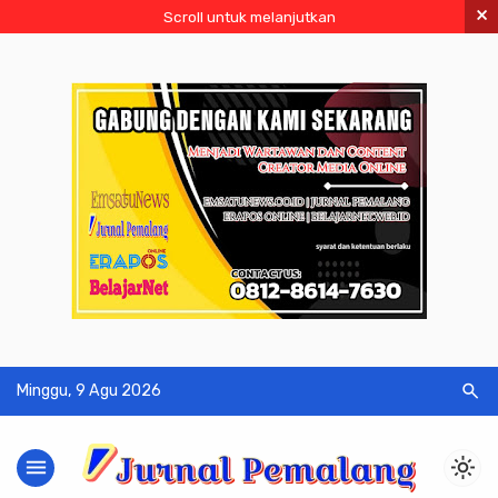
×
Scroll untuk melanjutkan
search
Minggu, 9 Agu 2026
menu
light_mode