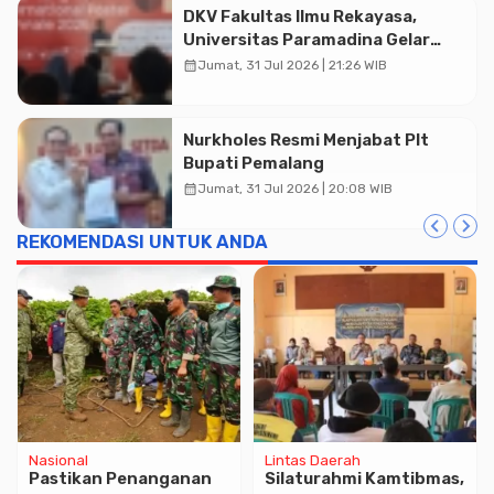
DKV Fakultas Ilmu Rekayasa,
Universitas Paramadina Gelar
Diskusi Desain
calendar_month
Jumat, 31 Jul 2026 | 21:26 WIB
Nurkholes Resmi Menjabat Plt
Bupati Pemalang
calendar_month
Advertisment
Jumat, 31 Jul 2026 | 20:08 WIB
REKOMENDASI UNTUK ANDA
Nasional
Lintas Daerah
Pastikan Penanganan
Silaturahmi Kamtibmas,