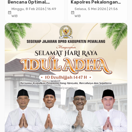
Bencana Optimal,
Kapolres Pekalongan
Panglima TNI Tinjau
Bangun Sinergi dengan
Minggu, 8 Feb 2026 | 16:49
Selasa, 5 Mei 2026 | 21:56
calendar_month
calendar_month
Lokasi Longsor di
Nelayan
WIB
WIB
Cisarua