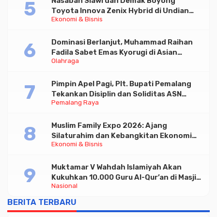
Nasabah Slawi dan Demak Boyong
Toyota Innova Zenix Hybrid di Undian
Ekonomi & Bisnis
Tabungan Bima Bank Jateng
Dominasi Berlanjut, Muhammad Raihan
Fadila Sabet Emas Kyorugi di Asian
Olahraga
Taekwondo Indonesia Open 2026
Pimpin Apel Pagi, Plt. Bupati Pemalang
Tekankan Disiplin dan Soliditas ASN
Pemalang Raya
untuk Pelayanan Publik
Muslim Family Expo 2026: Ajang
Silaturahim dan Kebangkitan Ekonomi
Ekonomi & Bisnis
Halal di Jakarta
Muktamar V Wahdah Islamiyah Akan
Kukuhkan 10.000 Guru Al-Qur’an di Masjid
Nasional
Istiqlal
BERITA TERBARU