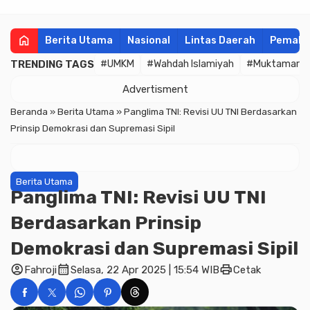
home
Berita Utama
Nasional
Lintas Daerah
Pemala
TRENDING TAGS
#UMKM
#Wahdah Islamiyah
#Muktamar
Advertisment
Beranda
»
Berita Utama
»
Panglima TNI: Revisi UU TNI Berdasarkan
Prinsip Demokrasi dan Supremasi Sipil
Berita Utama
Panglima TNI: Revisi UU TNI
Berdasarkan Prinsip
Demokrasi dan Supremasi Sipil
account_circle
calendar_month
print
Fahroji
Selasa, 22 Apr 2025 | 15:54 WIB
Cetak