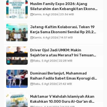
Muslim Family Expo 2026: Ajang
Silaturahim dan Kebangkitan Ekonomi
Halal di Jakarta
calendar_month
Kamis, 6 Agt 2026 | 23:36 WIB
Jateng-Kaltim Kolaborasi, Teken 19
Kerja Sama Ekonomi Senilai Rp 20,2
Triliun
calendar_month
Kamis, 6 Agt 2026 | 14:51 WIB
Driver Ojol Jadi UMKM: Makin
Sejahtera atau Merana? Ini Temuan
Diskusi Paramadina
calendar_month
Rabu, 5 Agt 2026 | 22:28 WIB
Dominasi Berlanjut, Muhammad
Raihan Fadila Sabet Emas Kyorugi di
Asian Taekwondo Indonesia Open
calendar_month
Rabu, 5 Agt 2026 | 21:42 WIB
2026
Muktamar V Wahdah Islamiyah Akan
Kukuhkan 10.000 Guru Al-Qur’an di
Masjid Istiqlal