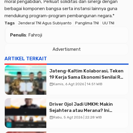
moral pengabdian, Perkuat soliditas dan sinergi dengan
berbagai komponen bangsa serta instansi lainnya guna
mendukung program-program pembangunan negara.*
Tags
Jenderal TNI Agus Subiyanto
Panglima TNI
UU TNI
Penulis
: Fahroji
Advertisment
ARTIKEL TERKAIT
Jateng-Kaltim Kolaborasi, Teken
19 Kerja Sama Ekonomi Senilai Rp
20,2 Triliun
calendar_month
Kamis, 6 Agt 2026 | 14:51 WIB
Driver Ojol Jadi UMKM: Makin
Sejahtera atau Merana? Ini
Temuan Diskusi Paramadina
calendar_month
Rabu, 5 Agt 2026 | 22:28 WIB