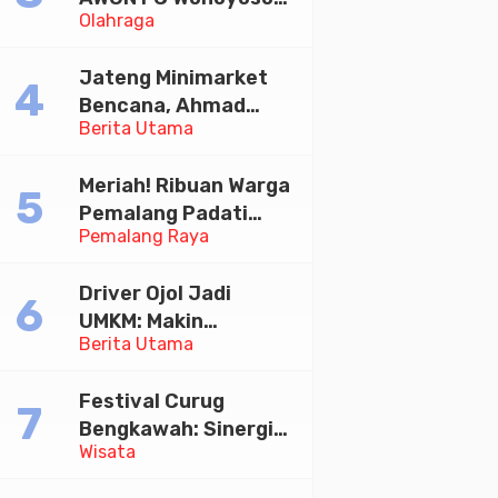
Olahraga
Juara Bhayangkara
Cup 2026
Jateng Minimarket
Bencana, Ahmad
Berita Utama
Luthfi Minta PMI Jadi
Garda Depan
Meriah! Ribuan Warga
Pemalang Padati
Pemalang Raya
Kirab Festival Kamir
2026
Driver Ojol Jadi
UMKM: Makin
Berita Utama
Sejahtera atau
Merana? Ini Temuan
Festival Curug
Diskusi Paramadina
Bengkawah: Sinergi
Wisata
Desa Sikasur dan
UGM dalam