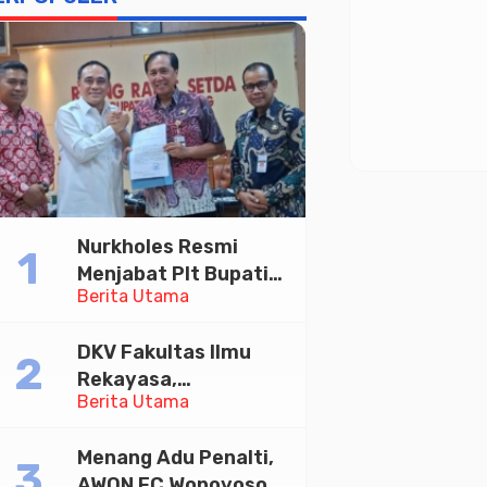
Nurkholes Resmi
Menjabat Plt Bupati
Berita Utama
Pemalang
DKV Fakultas Ilmu
Rekayasa,
Berita Utama
Universitas
Paramadina Gelar
Menang Adu Penalti,
Diskusi Desain
AWON FC Wonoyoso