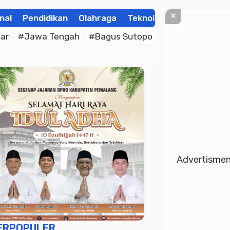
×
nal
Pendidikan
Olahraga
Teknologi
Kolom
Wis
ar
#Jawa Tengah
#Bagus Sutopo
#Bhayangkara C
Advertisme
ERPOPULER