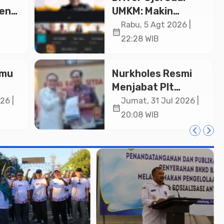
ken
UMKM: Makin
Sejahtera atau
Rabu, 5 Agt 2026 |
calendar_month
i Rp
Merana? Ini
22:28 WIB
Temuan Diskusi
Paramadina
lmu
Nurkholes Resmi
Menjabat Plt
Bupati Pemalang
26 |
Jumat, 31 Jul 2026 |
calendar_month
lar
20:08 WIB