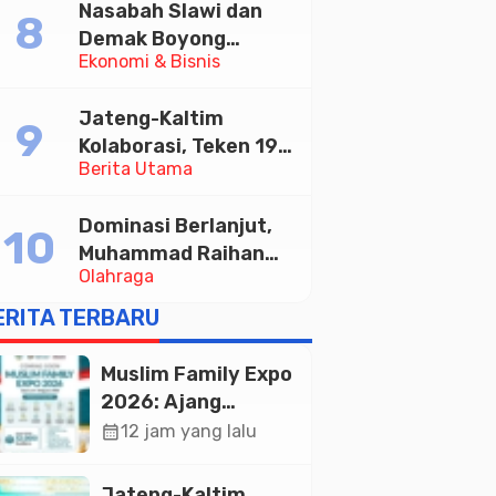
Nasabah Slawi dan
Memajukan Wisata
Demak Boyong
serta UMKM Lokal
Ekonomi & Bisnis
Toyota Innova Zenix
Hybrid di Undian
Jateng-Kaltim
Tabungan Bima Bank
Kolaborasi, Teken 19
Jateng
Berita Utama
Kerja Sama Ekonomi
Senilai Rp 20,2 Triliun
Dominasi Berlanjut,
Muhammad Raihan
Olahraga
Fadila Sabet Emas
Kyorugi di Asian
ERITA TERBARU
Taekwondo Indonesia
Open 2026
Muslim Family Expo
2026: Ajang
Silaturahim dan
calendar_month
12 jam yang lalu
Kebangkitan
Ekonomi Halal di
Jateng-Kaltim