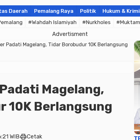
tas Daerah
Pemalang Raya
Politik
Hukum & Krimi
Pemalang
#Wahdah Islamiyah
#Nurkholes
#Muktam
Advertisment
r Padati Magelang, Tidar Borobudur 10K Berlangsung
Padati Magelang,
r 10K Berlangsung
print
6:21 WIB
Cetak
T