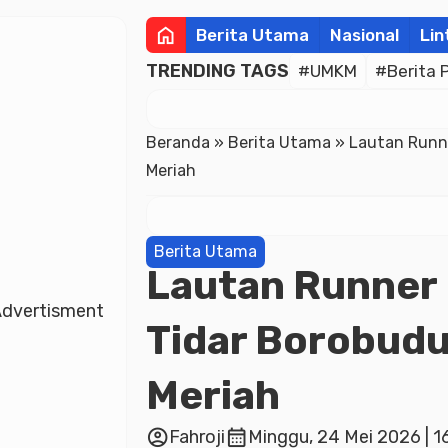
home
Berita Utama
Nasional
Lin
TRENDING TAGS
#UMKM
#Berita 
Beranda
»
Berita Utama
»
Lautan Runne
Meriah
Berita Utama
Lautan Runner 
dvertisment
Tidar Borobudu
Meriah
account_circle
calendar_month
Fahroji
Minggu, 24 Mei 2026 | 1