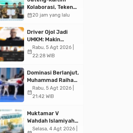
Jakarta
Kolaborasi, Teken
19 Kerja Sama
calendar_month
20 jam yang lalu
Ekonomi Senilai Rp
20,2 Triliun
Driver Ojol Jadi
UMKM: Makin
Sejahtera atau
Rabu, 5 Agt 2026 |
calendar_month
Merana? Ini
22:28 WIB
Temuan Diskusi
Paramadina
Dominasi Berlanjut,
Muhammad Raihan
Fadila Sabet Emas
Rabu, 5 Agt 2026 |
calendar_month
Kyorugi di Asian
21:42 WIB
Taekwondo
Indonesia Open
Muktamar V
2026
Wahdah Islamiyah
Akan Kukuhkan
Selasa, 4 Agt 2026 |