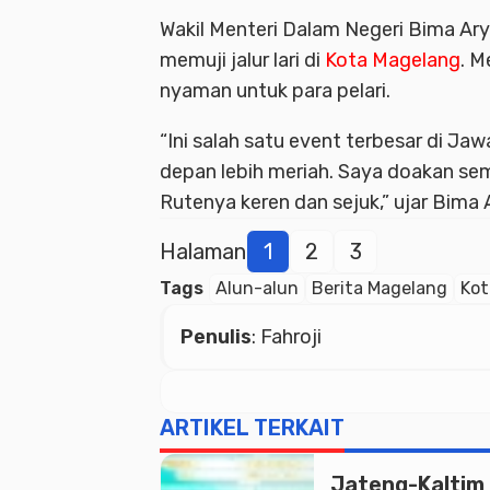
Wakil Menteri Dalam Negeri Bima Ary
memuji jalur lari di
Kota Magelang
. M
nyaman untuk para pelari.
“Ini salah satu event terbesar di Ja
depan lebih meriah. Saya doakan sem
Rutenya keren dan sejuk,” ujar Bima 
Halaman
1
2
3
Tags
Alun-alun
Berita Magelang
Kot
Penulis
: Fahroji
ARTIKEL TERKAIT
Jateng-Kaltim