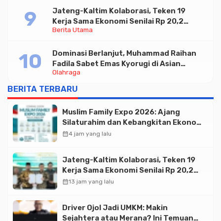
Jateng-Kaltim Kolaborasi, Teken 19
Kerja Sama Ekonomi Senilai Rp 20,2
Berita Utama
Triliun
Dominasi Berlanjut, Muhammad Raihan
Fadila Sabet Emas Kyorugi di Asian
Olahraga
Taekwondo Indonesia Open 2026
BERITA TERBARU
Muslim Family Expo 2026: Ajang
Silaturahim dan Kebangkitan Ekonomi
Halal di Jakarta
calendar_month
4 jam yang lalu
Jateng-Kaltim Kolaborasi, Teken 19
Kerja Sama Ekonomi Senilai Rp 20,2
Triliun
calendar_month
13 jam yang lalu
Driver Ojol Jadi UMKM: Makin
Sejahtera atau Merana? Ini Temuan