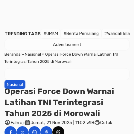
TRENDING TAGS
#UMKM
#Berita Pemalang
#Wahdah Islam
Advertisment
Beranda
»
Nasional
»
Operasi Force Down Warnai Latihan TNI
Terintegrasi Tahun 2025 di Morowali
Nasional
Operasi Force Down Warnai
Latihan TNI Terintegrasi
Tahun 2025 di Morowali
account_circle
calendar_month
print
Fahroji
Jumat, 21 Nov 2025 | 11:02 WIB
Cetak