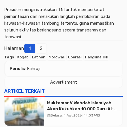
Presiden menginstruksikan TNI untuk memperketat
pemantauan dan melakukan langkah pemblokiran pada
kawasan-kawasan tambang tertentu, guna memastikan
seluruh aktivitas berlangsung secara transparan dan
terawasi.
Halaman
1
2
Tags
Kogab
Latihan
Morowali
Operasi
Panglima TNI
Penulis
: Fahroji
Advertisment
Advertisment
ARTIKEL TERKAIT
Muktamar V Wahdah Islamiyah
Akan Kukuhkan 10.000 Guru Al-
Qur’an di Masjid Istiqlal
calendar_month
Selasa, 4 Agt 2026 | 14:03 WIB