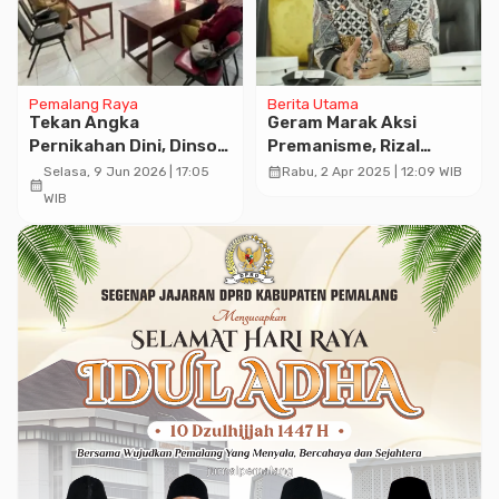
Pemalang Raya
Berita Utama
Tekan Angka
Geram Marak Aksi
Pernikahan Dini, Dinsos
Premanisme, Rizal
KBPP Pemalang Perkuat
Bawazier Tegas Ancam
calendar_month
Selasa, 9 Jun 2026 | 17:05
Rabu, 2 Apr 2025 | 12:09 WIB
calendar_month
Sinergi Lintas Sektor
Kirim ke
WIB
Nusakambangan