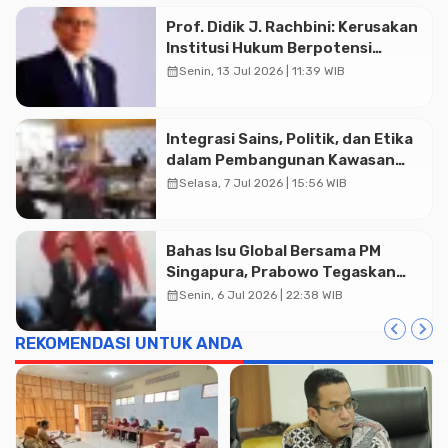
Prof. Didik J. Rachbini: Kerusakan
Institusi Hukum Berpotensi
Menghambat Pertumbuhan
calendar_month
Senin, 13 Jul 2026 | 11:39 WIB
Ekonomi Nasional
Integrasi Sains, Politik, dan Etika
dalam Pembangunan Kawasan
dan Tata Kelola Batas-Batas
calendar_month
Selasa, 7 Jul 2026 | 15:56 WIB
Ekologis di Indonesia
Bahas Isu Global Bersama PM
Singapura, Prabowo Tegaskan
Sikap ASEAN Utamakan Diplomasi
calendar_month
Senin, 6 Jul 2026 | 22:38 WIB
REKOMENDASI UNTUK ANDA