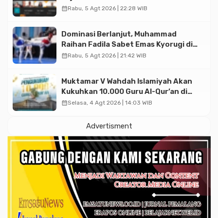
Diskusi Paramadina
calendar_month
Rabu, 5 Agt 2026 | 22:28 WIB
Dominasi Berlanjut, Muhammad
Raihan Fadila Sabet Emas Kyorugi di
Asian Taekwondo Indonesia Open
calendar_month
Rabu, 5 Agt 2026 | 21:42 WIB
2026
Muktamar V Wahdah Islamiyah Akan
Kukuhkan 10.000 Guru Al-Qur’an di
Masjid Istiqlal
calendar_month
Selasa, 4 Agt 2026 | 14:03 WIB
Advertisment