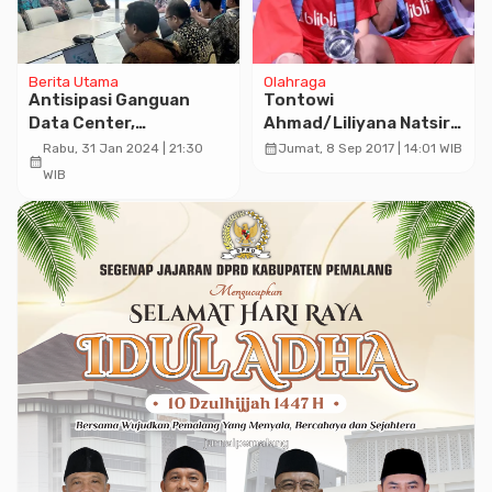
Berita Utama
Olahraga
Antisipasi Ganguan
Tontowi
Data Center,
Ahmad/Liliyana Natsir
Diskominfo Jateng
Sabet Gelar Juara Dunia
calendar_month
Rabu, 31 Jan 2024 | 21:30
Jumat, 8 Sep 2017 | 14:01 WIB
calendar_month
Gelar Simulasi DRP
Kedua
WIB