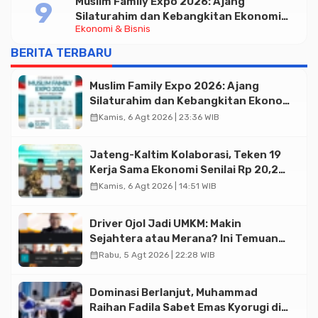
Muslim Family Expo 2026: Ajang
Silaturahim dan Kebangkitan Ekonomi
Ekonomi & Bisnis
Halal di Jakarta
BERITA TERBARU
Muslim Family Expo 2026: Ajang
Silaturahim dan Kebangkitan Ekonomi
Halal di Jakarta
calendar_month
Kamis, 6 Agt 2026 | 23:36 WIB
Jateng-Kaltim Kolaborasi, Teken 19
Kerja Sama Ekonomi Senilai Rp 20,2
Triliun
calendar_month
Kamis, 6 Agt 2026 | 14:51 WIB
Driver Ojol Jadi UMKM: Makin
Sejahtera atau Merana? Ini Temuan
Diskusi Paramadina
calendar_month
Rabu, 5 Agt 2026 | 22:28 WIB
Dominasi Berlanjut, Muhammad
Raihan Fadila Sabet Emas Kyorugi di