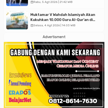
Asian Taekwondo Indonesia Open
calendar_month
Rabu, 5 Agt 2026 | 21:42 WIB
2026
Muktamar V Wahdah Islamiyah Akan
Kukuhkan 10.000 Guru Al-Qur’an di
Masjid Istiqlal
calendar_month
Selasa, 4 Agt 2026 | 14:03 WIB
Advertisment