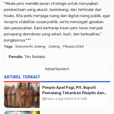
“Media pers memiliki peran strategis untuk menyajikan
pemberitaan yang akurat, berimbang, dan terhindar dari
hoaks. Kita perlu menjaga ruang dan digital ruang publik, agar
tercipta stabilitas sosial politik, serta mencegah gesekan
dan perpecahan. Kami berharap insan pers terus menjadi
penopang demokrasi yang sehat, kuat, dan berkualitas,”
pungkasnya.***
Tags
Diskominfo Jateng
Jateng
Pilkada 2024
Penulis
: Tim Redaksi
Advertisment
ARTIKEL TERKAIT
Pimpin Apel Pagi, Plt. Bupati
Pemalang Tekankan Disiplin dan
Soliditas ASN untuk Pelayanan
calendar_month
Senin, 3 Agt 2026 | 11:47 WIB
Publik
Advertisment