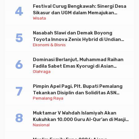
Festival Curug Bengkawah: Sinergi Desa
Sikasur dan UGM dalam Memajukan
Wisata
Wisata serta UMKM Lokal
Nasabah Slawi dan Demak Boyong
Toyota Innova Zenix Hybrid di Undian
Ekonomi & Bisnis
Tabungan Bima Bank Jateng
Dominasi Berlanjut, Muhammad Raihan
Fadila Sabet Emas Kyorugi di Asian
Olahraga
Taekwondo Indonesia Open 2026
Pimpin Apel Pagi, Plt. Bupati Pemalang
Tekankan Disiplin dan Soliditas ASN
Pemalang Raya
untuk Pelayanan Publik
Muktamar V Wahdah Islamiyah Akan
Kukuhkan 10.000 Guru Al-Qur’an di Masjid
Nasional
Istiqlal