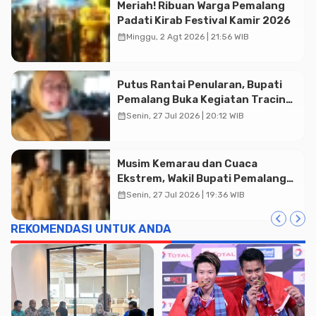
Meriah! Ribuan Warga Pemalang
Padati Kirab Festival Kamir 2026
calendar_month
Minggu, 2 Agt 2026 | 21:56 WIB
Putus Rantai Penularan, Bupati
Pemalang Buka Kegiatan Tracing
TBC Terintegrasi di Mulyoharjo
calendar_month
Senin, 27 Jul 2026 | 20:12 WIB
Musim Kemarau dan Cuaca
Ekstrem, Wakil Bupati Pemalang
Ingatkan ASN Waspada Bahaya
calendar_month
Senin, 27 Jul 2026 | 19:36 WIB
Kebakaran
REKOMENDASI UNTUK ANDA