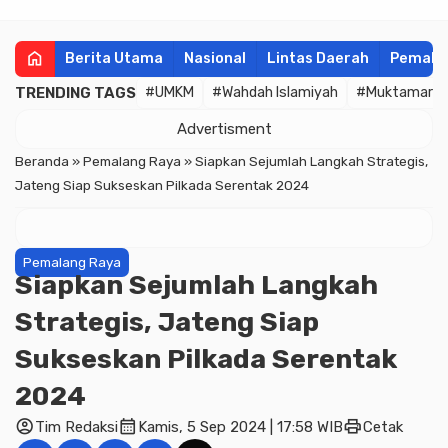
home
Berita Utama
Nasional
Lintas Daerah
Pemala
TRENDING TAGS
#UMKM
#Wahdah Islamiyah
#Muktamar
Advertisment
Beranda
»
Pemalang Raya
»
Siapkan Sejumlah Langkah Strategis,
Jateng Siap Sukseskan Pilkada Serentak 2024
Pemalang Raya
Siapkan Sejumlah Langkah
Strategis, Jateng Siap
Sukseskan Pilkada Serentak
2024
account_circle
calendar_month
print
Tim Redaksi
Kamis, 5 Sep 2024 | 17:58 WIB
Cetak