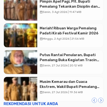
Pimpin Apel Pagi, Plt. Bupati
Pemalang Tekankan Disiplin dan
Soliditas ASN untuk Pelayanan
calendar_month
Senin, 3 Agt 2026 | 11:47 WIB
Publik
Meriah! Ribuan Warga Pemalang
Padati Kirab Festival Kamir 2026
calendar_month
Minggu, 2 Agt 2026 | 21:56 WIB
Putus Rantai Penularan, Bupati
Pemalang Buka Kegiatan Tracing
TBC Terintegrasi di Mulyoharjo
calendar_month
Senin, 27 Jul 2026 | 20:12 WIB
Advertisment
Musim Kemarau dan Cuaca
Ekstrem, Wakil Bupati Pemalang
Ingatkan ASN Waspada Bahaya
calendar_month
Senin, 27 Jul 2026 | 19:36 WIB
Kebakaran
REKOMENDASI UNTUK ANDA