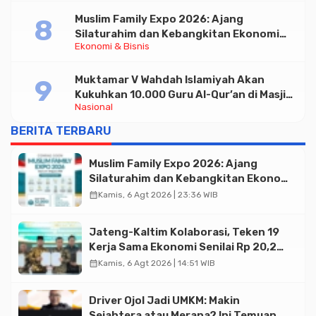
Muslim Family Expo 2026: Ajang
Silaturahim dan Kebangkitan Ekonomi
Ekonomi & Bisnis
Halal di Jakarta
Muktamar V Wahdah Islamiyah Akan
Kukuhkan 10.000 Guru Al-Qur’an di Masjid
Nasional
Istiqlal
BERITA TERBARU
Muslim Family Expo 2026: Ajang
Silaturahim dan Kebangkitan Ekonomi
Halal di Jakarta
calendar_month
Kamis, 6 Agt 2026 | 23:36 WIB
Jateng-Kaltim Kolaborasi, Teken 19
Kerja Sama Ekonomi Senilai Rp 20,2
Triliun
calendar_month
Kamis, 6 Agt 2026 | 14:51 WIB
Driver Ojol Jadi UMKM: Makin
Sejahtera atau Merana? Ini Temuan