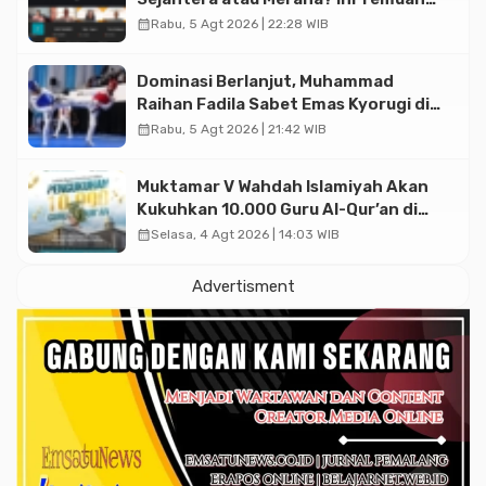
Diskusi Paramadina
calendar_month
Rabu, 5 Agt 2026 | 22:28 WIB
Dominasi Berlanjut, Muhammad
Raihan Fadila Sabet Emas Kyorugi di
Asian Taekwondo Indonesia Open
calendar_month
Rabu, 5 Agt 2026 | 21:42 WIB
2026
Muktamar V Wahdah Islamiyah Akan
Kukuhkan 10.000 Guru Al-Qur’an di
Masjid Istiqlal
calendar_month
Selasa, 4 Agt 2026 | 14:03 WIB
Advertisment