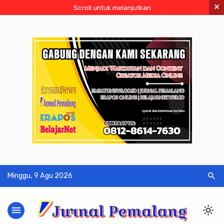
×
Scroll untuk melanjutkan
search
Minggu, 9 Agu 2026
menu
light_mode