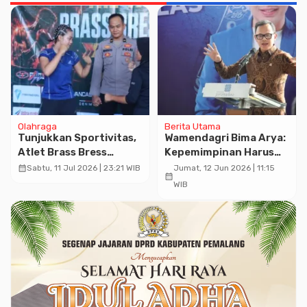
Olahraga
Berita Utama
Tunjukkan Sportivitas,
Wamendagri Bima Arya:
Atlet Brass Bress
Kepemimpinan Harus
Boxing Gelar Tatap
Berlandaskan Nilai,
calendar_month
Sabtu, 11 Jul 2026 | 23:21 WIB
Jumat, 12 Jun 2026 | 11:15
calendar_month
Muka Resmi di Kajen
Mencicil Harapan, dan
WIB
Merawat Dukungan
Masyarakat