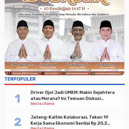
TERPOPULER
Driver Ojol Jadi UMKM: Makin Sejahtera
atau Merana? Ini Temuan Diskusi
Berita Utama
Paramadina
Jateng-Kaltim Kolaborasi, Teken 19
Kerja Sama Ekonomi Senilai Rp 20,2
Berita Utama