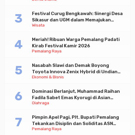
Triliun
Festival Curug Bengkawah: Sinergi Desa
Sikasur dan UGM dalam Memajukan
Wisata
Wisata serta UMKM Lokal
Meriah! Ribuan Warga Pemalang Padati
Kirab Festival Kamir 2026
Pemalang Raya
Nasabah Slawi dan Demak Boyong
Toyota Innova Zenix Hybrid di Undian
Ekonomi & Bisnis
Tabungan Bima Bank Jateng
Dominasi Berlanjut, Muhammad Raihan
Fadila Sabet Emas Kyorugi di Asian
Olahraga
Taekwondo Indonesia Open 2026
Pimpin Apel Pagi, Plt. Bupati Pemalang
Tekankan Disiplin dan Soliditas ASN
Pemalang Raya
untuk Pelayanan Publik