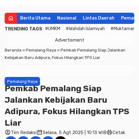
home
Berita Utama
Nasional
Lintas Daerah
Pemala
TRENDING TAGS
#UMKM
#Wahdah Islamiyah
#Muktamar
Advertisment
Beranda
»
Pemalang Raya
»
Pemkab Pemalang Siap Jalankan
Kebijakan Baru Adipura, Fokus Hilangkan TPS Liar
Pemalang Raya
Pemkab Pemalang Siap
Jalankan Kebijakan Baru
Adipura, Fokus Hilangkan TPS
Liar
account_circle
calendar_month
print
Tim Redaksi
Selasa, 5 Agt 2025 | 10:13 WIB
Cetak