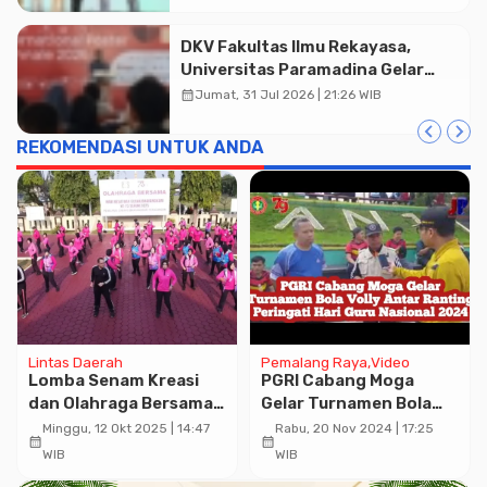
DKV Fakultas Ilmu Rekayasa,
Universitas Paramadina Gelar
Diskusi Desain
calendar_month
Jumat, 31 Jul 2026 | 21:26 WIB
REKOMENDASI UNTUK ANDA
Lintas Daerah
Pemalang Raya
Video
Lomba Senam Kreasi
PGRI Cabang Moga
dan Olahraga Bersama,
Gelar Turnamen Bola
Meriahkan Peringatan
Volly Antar Ranting
Minggu, 12 Okt 2025 | 14:47
Rabu, 20 Nov 2024 | 17:25
calendar_month
calendar_month
Hari Kesatuan Gerak
Peringati Hari Guru
WIB
WIB
Bhayangkari Ke-73
Nasional 2024