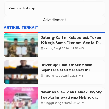
Penulis
: Fahroji
Advertisment
ARTIKEL TERKAIT
Jateng-Kaltim Kolaborasi, Teken
19 Kerja Sama Ekonomi Senilai Rp
20,2 Triliun
calendar_month
Kamis, 6 Agt 2026 | 14:51 WIB
Driver Ojol Jadi UMKM: Makin
Sejahtera atau Merana? Ini
Temuan Diskusi Paramadina
calendar_month
Rabu, 5 Agt 2026 | 22:28 WIB
Advertisment
Nasabah Slawi dan Demak Boyong
Toyota Innova Zenix Hybrid di
Undian Tabungan Bima Bank
calendar_month
Minggu, 2 Agt 2026 | 22:34 WIB
Jateng