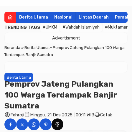
home
Berita Utama
Nasional
Lintas Daerah
Pemala
TRENDING TAGS
#UMKM
#Wahdah Islamiyah
#Muktamar
Advertisment
Beranda
»
Berita Utama
»
Pemprov Jateng Pulangkan 100 Warga
Terdampak Banjir Sumatra
Berita Utama
Pemprov Jateng Pulangkan
100 Warga Terdampak Banjir
Sumatra
account_circle
calendar_month
print
Fahroji
Minggu, 21 Des 2025 | 00:11 WIB
Cetak