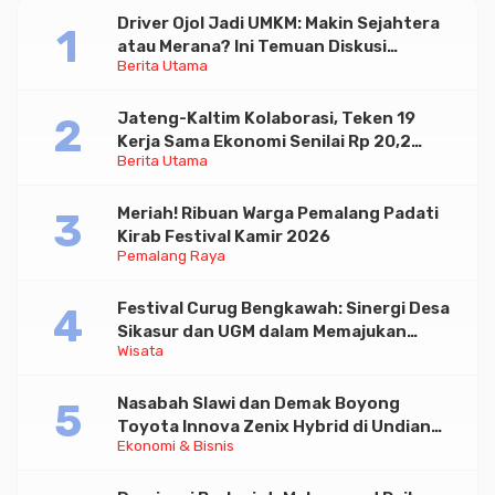
Driver Ojol Jadi UMKM: Makin Sejahtera
atau Merana? Ini Temuan Diskusi
Berita Utama
Paramadina
Jateng-Kaltim Kolaborasi, Teken 19
Kerja Sama Ekonomi Senilai Rp 20,2
Berita Utama
Triliun
Meriah! Ribuan Warga Pemalang Padati
Kirab Festival Kamir 2026
Pemalang Raya
Festival Curug Bengkawah: Sinergi Desa
Sikasur dan UGM dalam Memajukan
Wisata
Wisata serta UMKM Lokal
Nasabah Slawi dan Demak Boyong
Toyota Innova Zenix Hybrid di Undian
Ekonomi & Bisnis
Tabungan Bima Bank Jateng