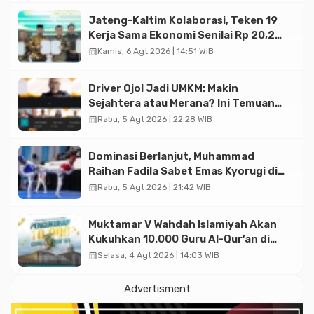
Jateng-Kaltim Kolaborasi, Teken 19
Kerja Sama Ekonomi Senilai Rp 20,2
Triliun
calendar_month
Kamis, 6 Agt 2026 | 14:51 WIB
Driver Ojol Jadi UMKM: Makin
Sejahtera atau Merana? Ini Temuan
Diskusi Paramadina
calendar_month
Rabu, 5 Agt 2026 | 22:28 WIB
Dominasi Berlanjut, Muhammad
Raihan Fadila Sabet Emas Kyorugi di
Asian Taekwondo Indonesia Open
calendar_month
Rabu, 5 Agt 2026 | 21:42 WIB
2026
Muktamar V Wahdah Islamiyah Akan
Kukuhkan 10.000 Guru Al-Qur’an di
Masjid Istiqlal
calendar_month
Selasa, 4 Agt 2026 | 14:03 WIB
Advertisment