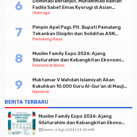
Dominasi Berlanjut, Muhammad Raihan
Fadila Sabet Emas Kyorugi di Asian
Olahraga
Taekwondo Indonesia Open 2026
Pimpin Apel Pagi, Plt. Bupati Pemalang
Tekankan Disiplin dan Soliditas ASN
Pemalang Raya
untuk Pelayanan Publik
Muslim Family Expo 2026: Ajang
Silaturahim dan Kebangkitan Ekonomi
Ekonomi & Bisnis
Halal di Jakarta
Muktamar V Wahdah Islamiyah Akan
Kukuhkan 10.000 Guru Al-Qur’an di Masjid
Nasional
Istiqlal
BERITA TERBARU
Muslim Family Expo 2026: Ajang
Silaturahim dan Kebangkitan Ekonomi
Halal di Jakarta
calendar_month
Kamis, 6 Agt 2026 | 23:36 WIB