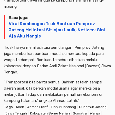
transportasi travel hingga ke kampung halaman masing-
masing.
Baca juga:
Viral Rombongan Truk Bantuan Pemprov
Jateng Melintasi Sitinjau Lauik, Netizen: Gini
Aja Aku Nangis
Tidak hanya memfasilitasi pemulangan, Pemprov Jateng
juga memberikan bantuan modal sementara kepada para
warga terdampak. Bantuan tersebut diberikan melalui
kolaborasi dengan Badan Amil Zakat Nasional (Baznas) Jawa
Tengah.
“Transportasi kita bantu semua. Bahkan setelah sampai
daerah asal, kita berikan modal usaha agar mereka bisa
melanjutkan hidup dan melakukan pemulihan ekonomi di
kampung halaman,” ungkap Ahmad Luthfi.*
Tags
Aceh
Ahmad Luthfi
Banjir Bandang
Gubernur Jateng
Jawa Tengah
Kabupaten Bener Meriah
Sumatra
Warga