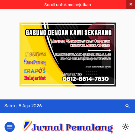
×
Scroll untuk melanjutkan
search
Sabtu, 8 Agu 2026
menu
light_mode