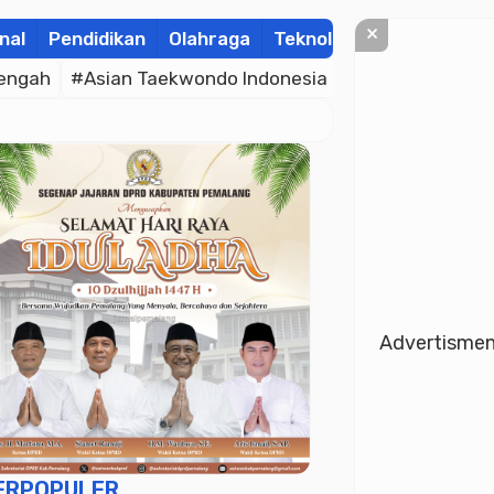
×
nal
Pendidikan
Olahraga
Teknologi
Kolom
Wis
engah
#Asian Taekwondo Indonesia Open Championsh
Advertisme
ERPOPULER