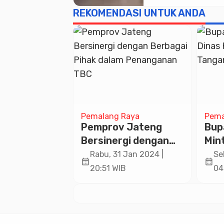
Banyumas,
REKOMENDASI UNTUK ANDA
Kompetisi Islam
yang Membang
Karakter Santr
Raya
Pemalang Raya
Pema
ekalongan
Pemprov Jateng
Bup
an Patroli
Bersinergi dengan
Min
an untuk
Berbagai Pihak
Kes
1 Apr 2025 |
Rabu, 31 Jan 2024 |
Se
calendar_month
calendar_month
kan Rasa
dalam Penanganan
Tan
IB
20:51 WIB
04
pada
TBC
kat