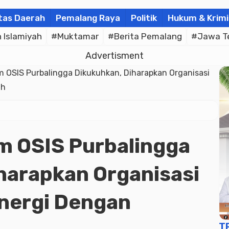
tas Daerah
Pemalang Raya
Politik
Hukum & Krimi
Islamiyah
#Muktamar
#Berita Pemalang
#Jawa T
Advertisment
 OSIS Purbalingga Dikukuhkan, Diharapkan Organisasi
ah
m OSIS Purbalingga
harapkan Organisasi
nergi Dengan
T