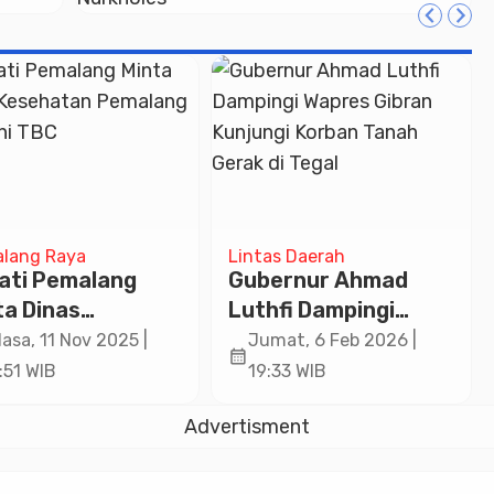
Apresiasi Dedikasi
i
Guru PAUD
un
i
lang Raya
Lintas Daerah
ati Pemalang
Gubernur Ahmad
ta Dinas
Luthfi Dampingi
ehatan Pemalang
Wapres Gibran
lasa, 11 Nov 2025 |
Jumat, 6 Feb 2026 |
calendar_month
gani TBC
Kunjungi Korban
:51 WIB
19:33 WIB
Tanah Gerak di Tegal
Advertisment