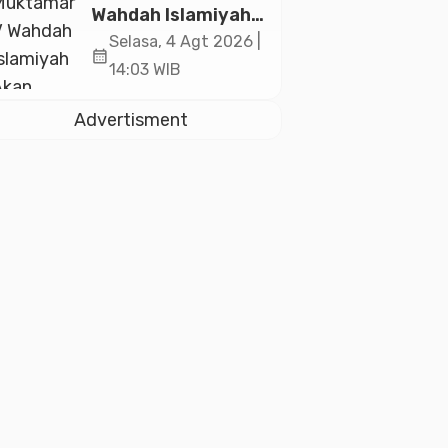
2026
Wahdah Islamiyah
Akan Kukuhkan
Selasa, 4 Agt 2026 |
calendar_month
10.000 Guru Al-
14:03 WIB
Qur’an di Masjid
Istiqlal
Advertisment