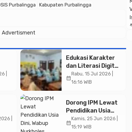
SIS Purbalingga
Kabupaten Purbalingga
Advertisment
Edukasi Karakter
dan Literasi Digital:
ggi
Satpol PP
26 |
Rabu, 15 Jul 2026 |
calendar_month
dan
Pemalang
16:16 WIB
Sambangi SMP
sia
Negeri 5 Comal
Dorong IPM Lewat
Pendidikan Usia
h
Dini, Wabup
2026 |
Kamis, 25 Jun 2026 |
calendar_month
Nurkholes
15:19 WIB