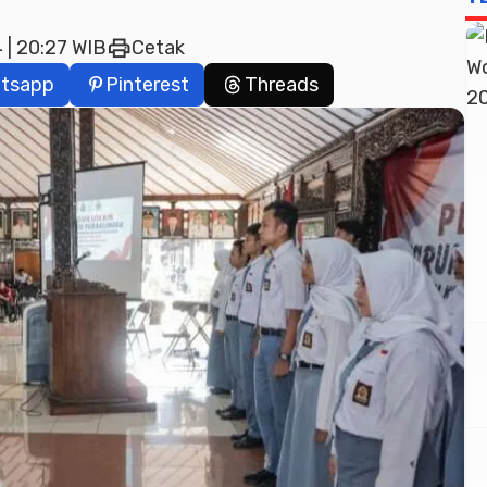
print
 | 20:27 WIB
Cetak
tsapp
Pinterest
Threads