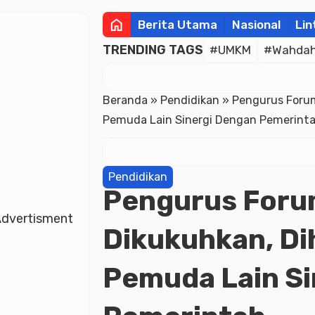
home
Berita Utama
Nasional
Lin
TRENDING TAGS
#UMKM
#Wahdah 
Beranda
»
Pendidikan
»
Pengurus Forum
Pemuda Lain Sinergi Dengan Pemerint
Pendidikan
Pengurus Foru
dvertisment
Dikukuhkan, Di
Pemuda Lain Si