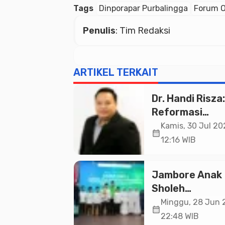
Tags
Dinporapar Purbalingga
Forum O
Penulis
: Tim Redaksi
ARTIKEL TERKAIT
Dr. Handi Risza:
Reformasi
Pendidikan Tin
Kamis, 30 Jul 20
calendar_month
yang Bermutu 
12:16 WIB
Terintegrasi
Menuju Indone
Jambore Anak
Emas 2045
Sholeh
Muhammadiya
Minggu, 28 Jun 
calendar_month
(JamasMu)
22:48 WIB