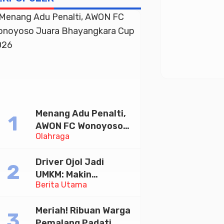
Menang Adu Penalti,
AWON FC Wonoyoso
Olahraga
Juara Bhayangkara
Cup 2026
Driver Ojol Jadi
UMKM: Makin
Berita Utama
Sejahtera atau
Merana? Ini Temuan
Meriah! Ribuan Warga
Diskusi Paramadina
Pemalang Padati