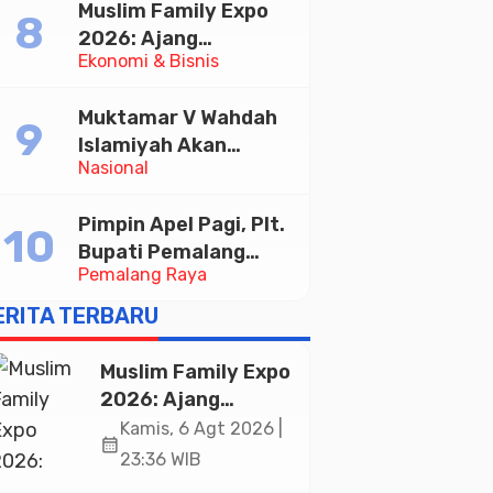
Muslim Family Expo
Taekwondo Indonesia
2026: Ajang
Open 2026
Ekonomi & Bisnis
Silaturahim dan
Kebangkitan Ekonomi
Muktamar V Wahdah
Halal di Jakarta
Islamiyah Akan
Nasional
Kukuhkan 10.000
Guru Al-Qur’an di
Pimpin Apel Pagi, Plt.
Masjid Istiqlal
Bupati Pemalang
Pemalang Raya
Tekankan Disiplin dan
Soliditas ASN untuk
ERITA TERBARU
Pelayanan Publik
Muslim Family Expo
2026: Ajang
Silaturahim dan
Kamis, 6 Agt 2026 |
calendar_month
Kebangkitan
23:36 WIB
Ekonomi Halal di