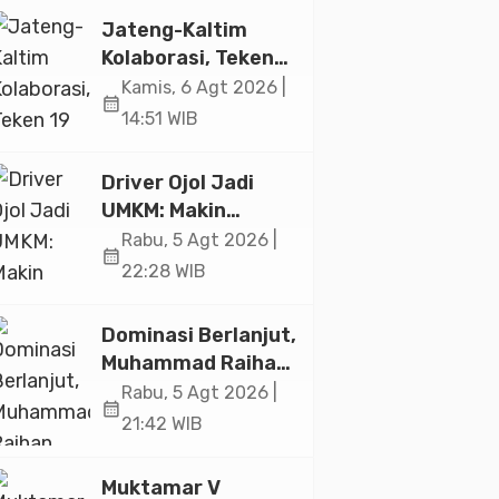
Jakarta
Jateng-Kaltim
Kolaborasi, Teken
19 Kerja Sama
Kamis, 6 Agt 2026 |
calendar_month
Ekonomi Senilai Rp
14:51 WIB
20,2 Triliun
Driver Ojol Jadi
UMKM: Makin
Sejahtera atau
Rabu, 5 Agt 2026 |
calendar_month
Merana? Ini
22:28 WIB
Temuan Diskusi
Paramadina
Dominasi Berlanjut,
Muhammad Raihan
Fadila Sabet Emas
Rabu, 5 Agt 2026 |
calendar_month
Kyorugi di Asian
21:42 WIB
Taekwondo
Indonesia Open
Muktamar V