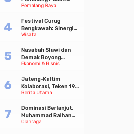
Pemalang Raya
Kirab Festival Kamir
2026
Festival Curug
Bengkawah: Sinergi
Wisata
Desa Sikasur dan
UGM dalam
Nasabah Slawi dan
Memajukan Wisata
Demak Boyong
serta UMKM Lokal
Ekonomi & Bisnis
Toyota Innova Zenix
Hybrid di Undian
Jateng-Kaltim
Tabungan Bima Bank
Kolaborasi, Teken 19
Jateng
Berita Utama
Kerja Sama Ekonomi
Senilai Rp 20,2 Triliun
Dominasi Berlanjut,
Muhammad Raihan
Olahraga
Fadila Sabet Emas
Kyorugi di Asian