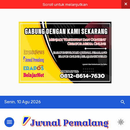
×
Scroll untuk melanjutkan
search
Senin, 10 Agu 2026
menu
light_mode