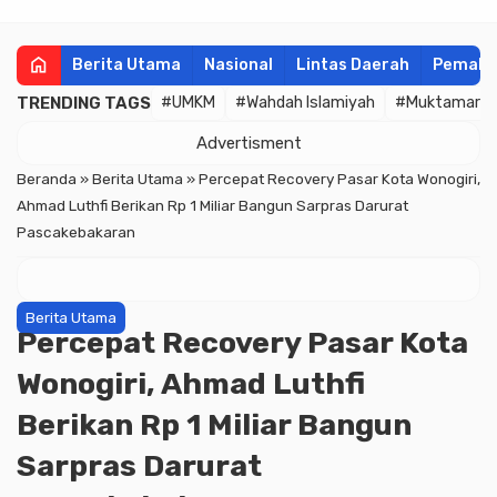
home
Berita Utama
Nasional
Lintas Daerah
Pemala
TRENDING TAGS
#UMKM
#Wahdah Islamiyah
#Muktamar
Advertisment
Beranda
»
Berita Utama
»
Percepat Recovery Pasar Kota Wonogiri,
Ahmad Luthfi Berikan Rp 1 Miliar Bangun Sarpras Darurat
Pascakebakaran
Berita Utama
Percepat Recovery Pasar Kota
Wonogiri, Ahmad Luthfi
Berikan Rp 1 Miliar Bangun
Sarpras Darurat