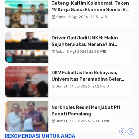
Jateng-Kaltim Kolaborasi, Teken
19 Kerja Sama Ekonomi Senilai Rp
20,2 Triliun
calendar_month
Kamis, 6 Agt 2026 | 14:51 WIB
Driver Ojol Jadi UMKM: Makin
Sejahtera atau Merana? Ini
Temuan Diskusi Paramadina
calendar_month
Rabu, 5 Agt 2026 | 22:28 WIB
DKV Fakultas Ilmu Rekayasa,
Universitas Paramadina Gelar
Diskusi Desain
calendar_month
Jumat, 31 Jul 2026 | 21:26 WIB
Nurkholes Resmi Menjabat Plt
Bupati Pemalang
calendar_month
Jumat, 31 Jul 2026 | 20:08 WIB
REKOMENDASI UNTUK ANDA