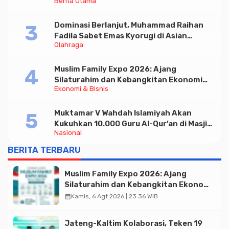
Berita Utama
Triliun
Dominasi Berlanjut, Muhammad Raihan
Fadila Sabet Emas Kyorugi di Asian
Olahraga
Taekwondo Indonesia Open 2026
Muslim Family Expo 2026: Ajang
Silaturahim dan Kebangkitan Ekonomi
Ekonomi & Bisnis
Halal di Jakarta
Muktamar V Wahdah Islamiyah Akan
Kukuhkan 10.000 Guru Al-Qur’an di Masjid
Nasional
Istiqlal
BERITA TERBARU
Muslim Family Expo 2026: Ajang
Silaturahim dan Kebangkitan Ekonomi
Halal di Jakarta
calendar_month
Kamis, 6 Agt 2026 | 23:36 WIB
Jateng-Kaltim Kolaborasi, Teken 19