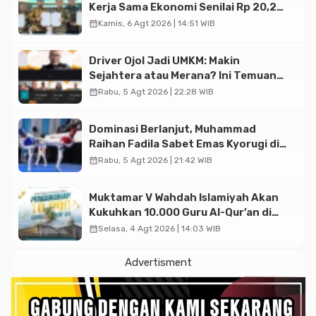
Kerja Sama Ekonomi Senilai Rp 20,2
Triliun
calendar_month
Kamis, 6 Agt 2026 | 14:51 WIB
Driver Ojol Jadi UMKM: Makin
Sejahtera atau Merana? Ini Temuan
Diskusi Paramadina
calendar_month
Rabu, 5 Agt 2026 | 22:28 WIB
Dominasi Berlanjut, Muhammad
Raihan Fadila Sabet Emas Kyorugi di
Asian Taekwondo Indonesia Open
calendar_month
Rabu, 5 Agt 2026 | 21:42 WIB
2026
Muktamar V Wahdah Islamiyah Akan
Kukuhkan 10.000 Guru Al-Qur’an di
Masjid Istiqlal
calendar_month
Selasa, 4 Agt 2026 | 14:03 WIB
Advertisment