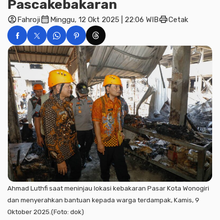
Pascakebakaran
account_circle
calendar_month
print
Fahroji
Minggu, 12 Okt 2025 | 22:06 WIB
Cetak
Ahmad Luthfi saat meninjau lokasi kebakaran Pasar Kota Wonogiri
dan menyerahkan bantuan kepada warga terdampak, Kamis, 9
Oktober 2025.(Foto: dok)