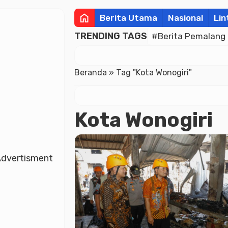
home
Berita Utama
Nasional
Lin
TRENDING TAGS
#Berita Pemalang
Beranda
»
Tag "Kota Wonogiri"
Kota Wonogiri
dvertisment