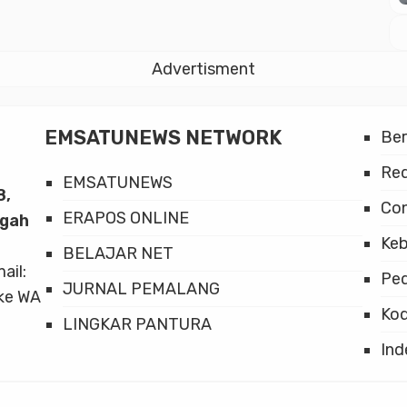
Advertisment
EMSATUNEWS NETWORK
Be
Red
EMSATUNEWS
8,
Co
ERAPOS ONLINE
ngah
Keb
BELAJAR NET
mail:
Ped
JURNAL PEMALANG
ke WA
Kod
LINGKAR PANTURA
Ind