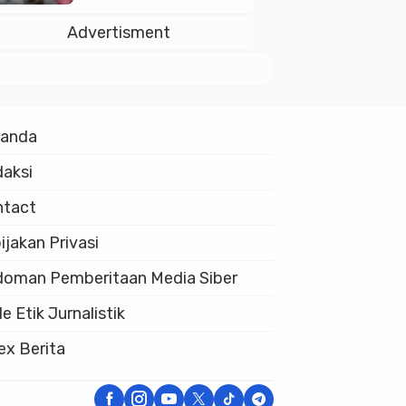
dan Soliditas ASN
untuk Pelayanan
Advertisment
Publik
randa
aksi
ntact
ijakan Privasi
oman Pemberitaan Media Siber
e Etik Jurnalistik
ex Berita