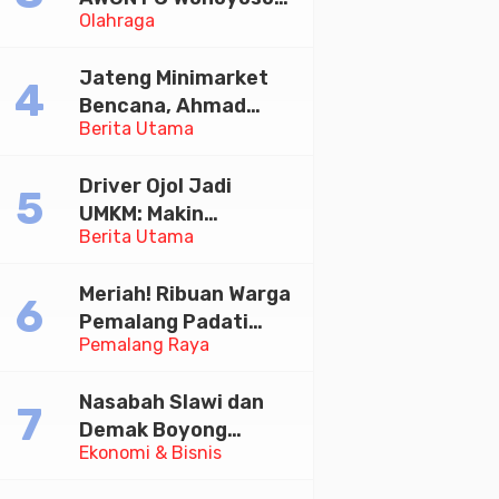
Olahraga
Juara Bhayangkara
Cup 2026
Jateng Minimarket
Bencana, Ahmad
Berita Utama
Luthfi Minta PMI Jadi
Garda Depan
Driver Ojol Jadi
UMKM: Makin
Berita Utama
Sejahtera atau
Merana? Ini Temuan
Meriah! Ribuan Warga
Diskusi Paramadina
Pemalang Padati
Pemalang Raya
Kirab Festival Kamir
2026
Nasabah Slawi dan
Demak Boyong
Ekonomi & Bisnis
Toyota Innova Zenix
Hybrid di Undian