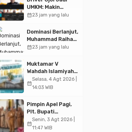
UMKM: Makin
Sejahtera atau
calendar_month
23 jam yang lalu
Merana? Ini
Temuan Diskusi
Dominasi Berlanjut,
Paramadina
Muhammad Raihan
Fadila Sabet Emas
calendar_month
23 jam yang lalu
Kyorugi di Asian
Taekwondo
Muktamar V
Indonesia Open
Wahdah Islamiyah
2026
Akan Kukuhkan
Selasa, 4 Agt 2026 |
calendar_month
10.000 Guru Al-
14:03 WIB
Qur’an di Masjid
Istiqlal
Pimpin Apel Pagi,
Plt. Bupati
Pemalang
Senin, 3 Agt 2026 |
calendar_month
Tekankan Disiplin
11:47 WIB