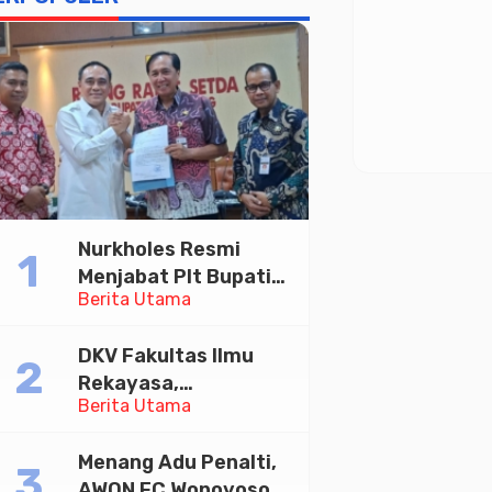
Nurkholes Resmi
Menjabat Plt Bupati
Berita Utama
Pemalang
DKV Fakultas Ilmu
Rekayasa,
Berita Utama
Universitas
Paramadina Gelar
Menang Adu Penalti,
Diskusi Desain
AWON FC Wonoyoso