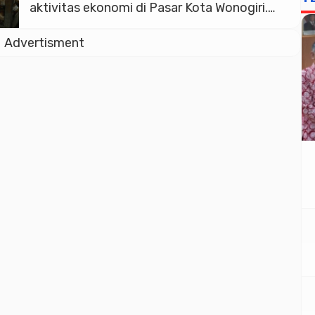
aktivitas ekonomi di Pasar Kota Wonogiri.
Pasca kebakaran pada 6 Oktober 2025 lalu,
Advertisment
akitivitas di pasar yang jadi jantung
perkonomian Wonogiri tersebut sempat
lumpuh. “Kita harus segera melakukan
recovery agar masyarakat atau penjual yang
jumlahnya 749 itu, harus bisa berjualan
dengan situasi […]