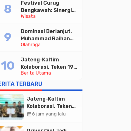
Festival Curug
Tabungan Bima Bank
Bengkawah: Sinergi
Jateng
Wisata
Desa Sikasur dan
UGM dalam
Dominasi Berlanjut,
Memajukan Wisata
Muhammad Raihan
serta UMKM Lokal
Olahraga
Fadila Sabet Emas
Kyorugi di Asian
Jateng-Kaltim
Taekwondo Indonesia
Kolaborasi, Teken 19
Open 2026
Berita Utama
Kerja Sama Ekonomi
Senilai Rp 20,2 Triliun
ERITA TERBARU
Jateng-Kaltim
Kolaborasi, Teken
19 Kerja Sama
calendar_month
6 jam yang lalu
Ekonomi Senilai Rp
20,2 Triliun
Driver Ojol Jadi