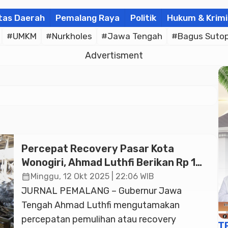
tas Daerah
Pemalang Raya
Politik
Hukum & Krimi
#UMKM
#Nurkholes
#Jawa Tengah
#Bagus Suto
Advertisment
Percepat Recovery Pasar Kota
Wonogiri, Ahmad Luthfi Berikan Rp 1
Miliar Bangun Sarpras Darurat
calendar_month
Minggu, 12 Okt 2025 | 22:06 WIB
Pascakebakaran
JURNAL PEMALANG – Gubernur Jawa
Tengah Ahmad Luthfi mengutamakan
percepatan pemulihan atau recovery
T