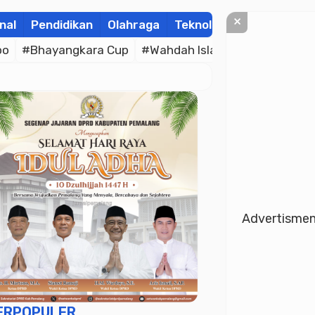
×
nal
Pendidikan
Olahraga
Teknologi
Kolom
Wis
po
#Bhayangkara Cup
#Wahdah Islamiyah
#Merah P
Advertisme
ERPOPULER