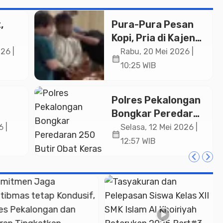
,
Pura-Pura Pesan
Kopi, Pria di Kajen
Nekat Rampas
26 |
Rabu, 20 Mei 2026 |
calendar_month
Kalung Pemilik
10:25 WIB
mpur
Warung, Berakhir
Diciduk Polisi
Polres Pekalongan
Bongkar Peredaran
250 Butir Obat
 |
Selasa, 12 Mei 2026 |
calendar_month
Keras Yarindo di
12:57 WIB
Kedungwuni,
Seorang Pengedar
i
Ditangkap