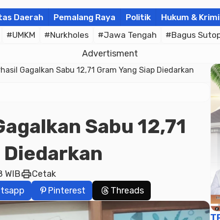
tas Daerah
Pemalang Raya
Politik
Hukum & Krimi
#UMKM
#Nurkholes
#Jawa Tengah
#Bagus Suto
Advertisment
erhasil Gagalkan Sabu 12,71 Gram Yang Siap Diedarkan
 Gagalkan Sabu 12,71
 Diedarkan
print
28 WIB
Cetak
tsapp
Pinterest
Threads
T