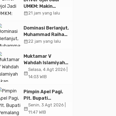
UMKM: Makin
Sejahtera atau
calendar_month
21 jam yang lalu
Merana? Ini
Temuan Diskusi
Dominasi Berlanjut,
Paramadina
Muhammad Raihan
Fadila Sabet Emas
calendar_month
22 jam yang lalu
Kyorugi di Asian
Taekwondo
Muktamar V
Indonesia Open
Wahdah Islamiyah
2026
Akan Kukuhkan
Selasa, 4 Agt 2026 |
calendar_month
10.000 Guru Al-
14:03 WIB
Qur’an di Masjid
Istiqlal
Pimpin Apel Pagi,
Plt. Bupati
Pemalang
Senin, 3 Agt 2026 |
calendar_month
Tekankan Disiplin
11:47 WIB