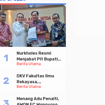
Nurkholes Resmi
Menjabat Plt Bupati
Berita Utama
Pemalang
DKV Fakultas Ilmu
Rekayasa,
Berita Utama
Universitas
Paramadina Gelar
Menang Adu Penalti,
Diskusi Desain
AWON FC Wonoyoso