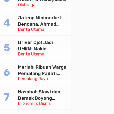
Olahraga
Juara Bhayangkara
Cup 2026
Jateng Minimarket
Bencana, Ahmad
Berita Utama
Luthfi Minta PMI Jadi
Garda Depan
Driver Ojol Jadi
UMKM: Makin
Berita Utama
Sejahtera atau
Merana? Ini Temuan
Meriah! Ribuan Warga
Diskusi Paramadina
Pemalang Padati
Pemalang Raya
Kirab Festival Kamir
2026
Nasabah Slawi dan
Demak Boyong
Ekonomi & Bisnis
Toyota Innova Zenix
Hybrid di Undian