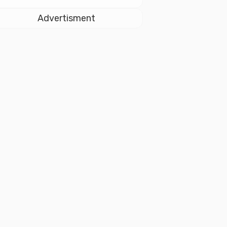
dan Soliditas ASN
untuk Pelayanan
Advertisment
Publik