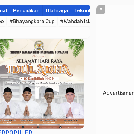
×
nal
Pendidikan
Olahraga
Teknologi
Kolom
Wis
po
#Bhayangkara Cup
#Wahdah Islamiyah
#Merah P
Advertisme
ERPOPULER