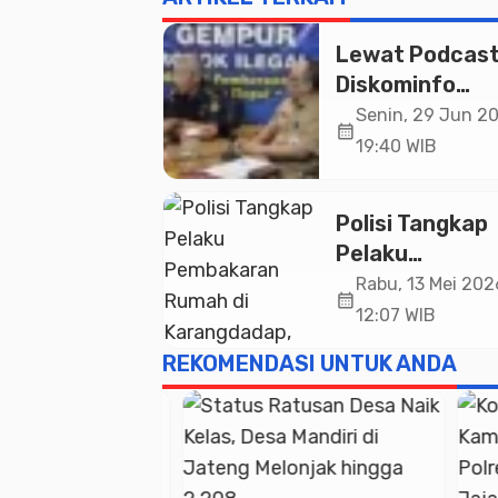
Lewat Podcast
Diskominfo
Pemalang Ajak
Senin, 29 Jun 20
calendar_month
Masyarakat
19:40 WIB
Bersinergi Ge
Rokok Ilegal
Polisi Tangkap
Pelaku
Pembakaran
Rabu, 13 Mei 2026
calendar_month
Rumah di
12:07 WIB
Karangdadap,
REKOMENDASI UNTUK ANDA
Motif Diduga
Dendam Pribad