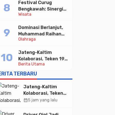
Festival Curug
Tabungan Bima Bank
Bengkawah: Sinergi
Jateng
Wisata
Desa Sikasur dan
UGM dalam
Dominasi Berlanjut,
Memajukan Wisata
Muhammad Raihan
serta UMKM Lokal
Olahraga
Fadila Sabet Emas
Kyorugi di Asian
Jateng-Kaltim
Taekwondo Indonesia
Kolaborasi, Teken 19
Open 2026
Berita Utama
Kerja Sama Ekonomi
Senilai Rp 20,2 Triliun
ERITA TERBARU
Jateng-Kaltim
Kolaborasi, Teken
19 Kerja Sama
calendar_month
5 jam yang lalu
Ekonomi Senilai Rp
20,2 Triliun
Driver Ojol Jadi