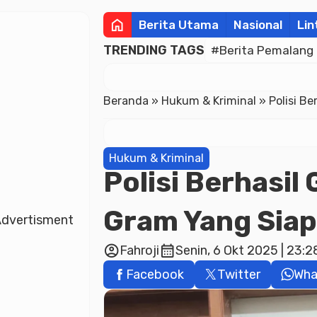
home
Berita Utama
Nasional
Lin
TRENDING TAGS
#Berita Pemalang
Beranda
»
Hukum & Kriminal
»
Polisi B
Hukum & Kriminal
Polisi Berhasil
Gram Yang Siap
dvertisment
account_circle
calendar_month
Fahroji
Senin, 6 Okt 2025 | 23:
Facebook
Twitter
Wha