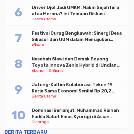
Driver Ojol Jadi UMKM: Makin Sejahtera
atau Merana? Ini Temuan Diskusi
Berita Utama
Paramadina
Festival Curug Bengkawah: Sinergi Desa
Sikasur dan UGM dalam Memajukan
Wisata
Wisata serta UMKM Lokal
Nasabah Slawi dan Demak Boyong
Toyota Innova Zenix Hybrid di Undian
Ekonomi & Bisnis
Tabungan Bima Bank Jateng
Jateng-Kaltim Kolaborasi, Teken 19
Kerja Sama Ekonomi Senilai Rp 20,2
Berita Utama
Triliun
Dominasi Berlanjut, Muhammad Raihan
Fadila Sabet Emas Kyorugi di Asian
Olahraga
Taekwondo Indonesia Open 2026
BERITA TERBARU