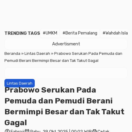
TRENDING TAGS
#UMKM
#Berita Pemalang
#Wahdah Islam
Advertisment
Beranda
»
Lintas Daerah
»
Prabowo Serukan Pada Pemuda dan
Pemudi Berani Bermimpi Besar dan Tak Takut Gagal
Lintas Daerah
Prabowo Serukan Pada
Pemuda dan Pemudi Berani
Bermimpi Besar dan Tak Takut
Gagal
account_circle
calendar_month
print
Fahroji
Rabu, 29 Okt 2025 | 00:02 WIB
Cetak