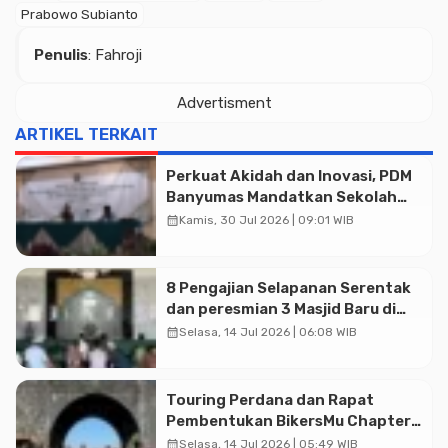
Prabowo Subianto
Penulis
: Fahroji
Advertisment
ARTIKEL TERKAIT
Perkuat Akidah dan Inovasi, PDM
Banyumas Mandatkan Sekolah
Muhammadiyah Jadi Pilihan
calendar_month
Kamis, 30 Jul 2026 | 09:01 WIB
Utama Umat
8 Pengajian Selapanan Serentak
dan peresmian 3 Masjid Baru di
Banyumas
calendar_month
Selasa, 14 Jul 2026 | 06:08 WIB
Advertisment
Touring Perdana dan Rapat
Pembentukan BikersMu Chapter
Temanggung Korwil Jateng :
calendar_month
Selasa, 14 Jul 2026 | 05:49 WIB