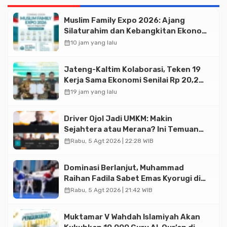
Muslim Family Expo 2026: Ajang
Silaturahim dan Kebangkitan Ekonomi
Halal di Jakarta
calendar_month
10 jam yang lalu
Jateng-Kaltim Kolaborasi, Teken 19
Kerja Sama Ekonomi Senilai Rp 20,2
Triliun
calendar_month
19 jam yang lalu
Driver Ojol Jadi UMKM: Makin
Sejahtera atau Merana? Ini Temuan
Diskusi Paramadina
calendar_month
Rabu, 5 Agt 2026 | 22:28 WIB
Dominasi Berlanjut, Muhammad
Raihan Fadila Sabet Emas Kyorugi di
Asian Taekwondo Indonesia Open
calendar_month
Rabu, 5 Agt 2026 | 21:42 WIB
2026
Muktamar V Wahdah Islamiyah Akan