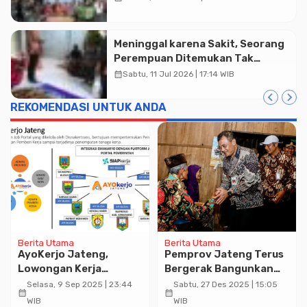
Dakwah di Atas Roda
Meninggal karena Sakit, Seorang
Perempuan Ditemukan Tak
Bernyawa di Rumah Warga
calendar_month
Sabtu, 11 Jul 2026 | 17:14 WIB
Karanganyar
REKOMENDASI UNTUK ANDA
Berita Utama
Berita Utama
AyoKerjo Jateng,
Pemprov Jateng Terus
Lowongan Kerja
Bergerak Bangunkan
Lulusan SMA-D2
Rumah Warga yang
Selasa, 9 Sep 2025 | 23:44
Sabtu, 27 Des 2025 | 15:05
calendar_month
calendar_month
September-Oktober di
Tidak Layak Huni
WIB
WIB