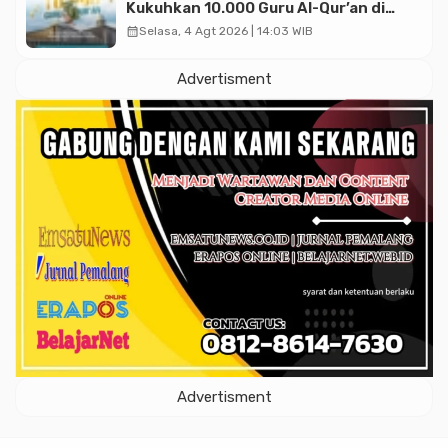
Kukuhkan 10.000 Guru Al-Qur’an di
Masjid Istiqlal
calendar_month
Selasa, 4 Agt 2026 | 14:03 WIB
Advertisment
Advertisment