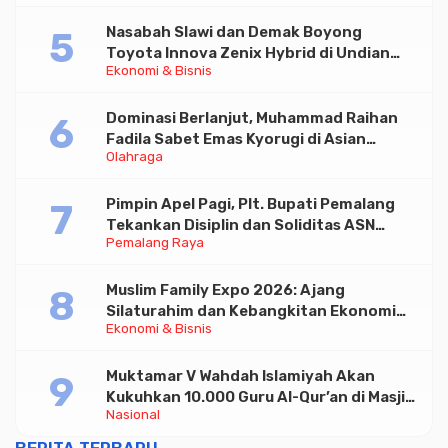
Nasabah Slawi dan Demak Boyong
Toyota Innova Zenix Hybrid di Undian
Ekonomi & Bisnis
Tabungan Bima Bank Jateng
Dominasi Berlanjut, Muhammad Raihan
Fadila Sabet Emas Kyorugi di Asian
Olahraga
Taekwondo Indonesia Open 2026
Pimpin Apel Pagi, Plt. Bupati Pemalang
Tekankan Disiplin dan Soliditas ASN
Pemalang Raya
untuk Pelayanan Publik
Muslim Family Expo 2026: Ajang
Silaturahim dan Kebangkitan Ekonomi
Ekonomi & Bisnis
Halal di Jakarta
Muktamar V Wahdah Islamiyah Akan
Kukuhkan 10.000 Guru Al-Qur’an di Masjid
Nasional
Istiqlal