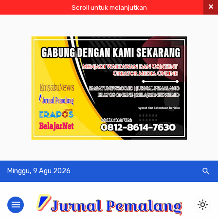
×
Scroll untuk melanjutkan
search
Minggu, 9 Agu 2026
menu
light_mode