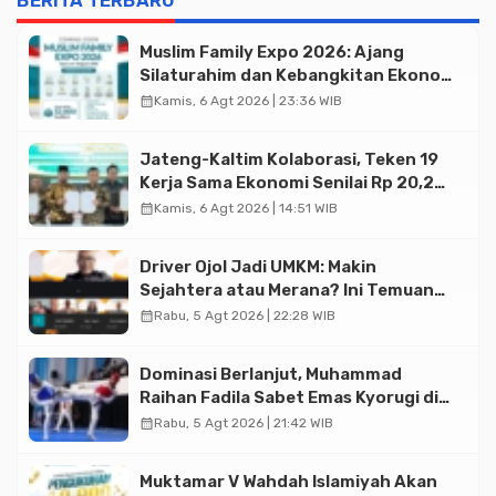
BERITA TERBARU
Muslim Family Expo 2026: Ajang
Silaturahim dan Kebangkitan Ekonomi
Halal di Jakarta
calendar_month
Kamis, 6 Agt 2026 | 23:36 WIB
Jateng-Kaltim Kolaborasi, Teken 19
Kerja Sama Ekonomi Senilai Rp 20,2
Triliun
calendar_month
Kamis, 6 Agt 2026 | 14:51 WIB
Driver Ojol Jadi UMKM: Makin
Sejahtera atau Merana? Ini Temuan
Diskusi Paramadina
calendar_month
Rabu, 5 Agt 2026 | 22:28 WIB
Dominasi Berlanjut, Muhammad
Raihan Fadila Sabet Emas Kyorugi di
Asian Taekwondo Indonesia Open
calendar_month
Rabu, 5 Agt 2026 | 21:42 WIB
2026
Muktamar V Wahdah Islamiyah Akan