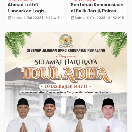
Ahmad Luthfi
Sentuhan Kemanusiaan
Luncurkan Logis,
di Balik Jeruji, Polres
Permudah Warga
Pekalongan Gelar
calendar_month
calendar_month
Kamis, 2 Jul 2026 | 16:52 WIB
Sabtu, 11 Okt 2025 | 21:32 WIB
Jateng Akses
Pemeriksaan
Konsultasi Psikolog
Kesehatan
Gratis