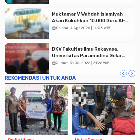
Muktamar V Wahdah Islamiyah
Akan Kukuhkan 10.000 Guru Al-
Qur’an di Masjid Istiqlal
calendar_month
Selasa, 4 Agt 2026 | 14:03 WIB
Advertisment
DKV Fakultas Ilmu Rekayasa,
Universitas Paramadina Gelar
Diskusi Desain
calendar_month
Jumat, 31 Jul 2026 | 21:26 WIB
REKOMENDASI UNTUK ANDA
Berita Utama
Lintas Daerah