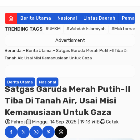
home
Berita Utama
Nasional
Lintas Daerah
Pemala
TRENDING TAGS
#UMKM
#Wahdah Islamiyah
#Muktamar
Advertisment
Beranda
»
Berita Utama
»
Satgas Garuda Merah Putih-II Tiba Di
Tanah Air, Usai Misi Kemanusiaan Untuk Gaza
Berita Utama
Nasional
Satgas Garuda Merah Putih-II
Tiba Di Tanah Air, Usai Misi
Kemanusiaan Untuk Gaza
account_circle
calendar_month
print
Fahroji
Minggu, 14 Sep 2025 | 19:13 WIB
Cetak