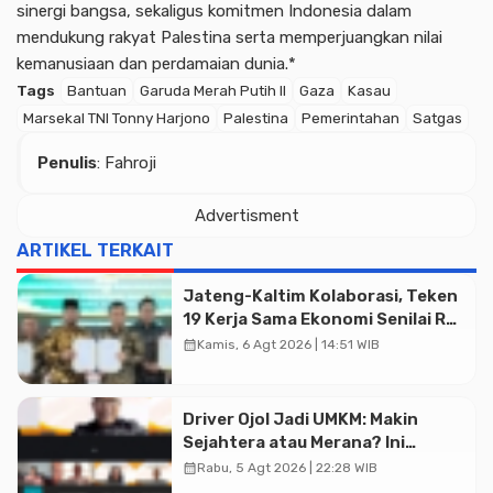
sinergi bangsa, sekaligus komitmen Indonesia dalam
mendukung rakyat Palestina serta memperjuangkan nilai
kemanusiaan dan perdamaian dunia.*
Tags
Bantuan
Garuda Merah Putih II
Gaza
Kasau
Marsekal TNI Tonny Harjono
Palestina
Pemerintahan
Satgas
Penulis
: Fahroji
Advertisment
ARTIKEL TERKAIT
Jateng-Kaltim Kolaborasi, Teken
19 Kerja Sama Ekonomi Senilai Rp
20,2 Triliun
calendar_month
Kamis, 6 Agt 2026 | 14:51 WIB
Driver Ojol Jadi UMKM: Makin
Sejahtera atau Merana? Ini
Temuan Diskusi Paramadina
calendar_month
Rabu, 5 Agt 2026 | 22:28 WIB