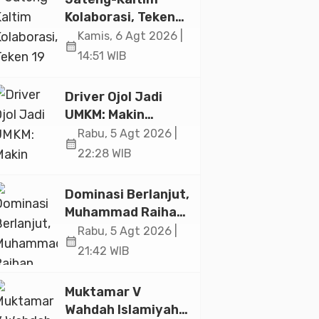
Jakarta
Kolaborasi, Teken
19 Kerja Sama
Kamis, 6 Agt 2026 |
calendar_month
Ekonomi Senilai Rp
14:51 WIB
20,2 Triliun
Driver Ojol Jadi
UMKM: Makin
Sejahtera atau
Rabu, 5 Agt 2026 |
calendar_month
Merana? Ini
22:28 WIB
Temuan Diskusi
Paramadina
Dominasi Berlanjut,
Muhammad Raihan
Fadila Sabet Emas
Rabu, 5 Agt 2026 |
calendar_month
Kyorugi di Asian
21:42 WIB
Taekwondo
Indonesia Open
Muktamar V
2026
Wahdah Islamiyah