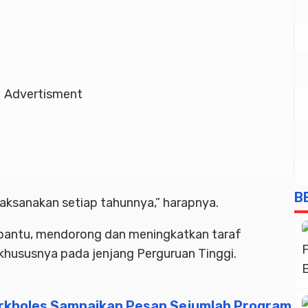
Advertisment
B
laksanakan setiap tahunnya,” harapnya.
bantu, mendorong dan meningkatkan taraf
khususnya pada jenjang Perguruan Tinggi.
urkholes Sampaikan Pesan Sejumlah Program