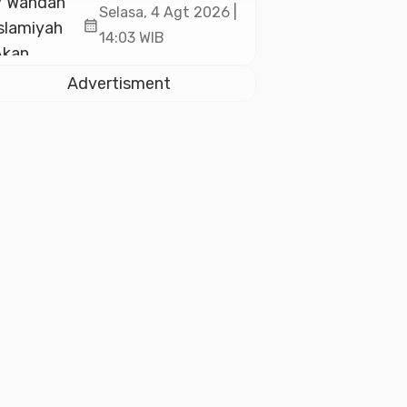
Akan Kukuhkan
Selasa, 4 Agt 2026 |
calendar_month
10.000 Guru Al-
14:03 WIB
Qur’an di Masjid
Istiqlal
Advertisment