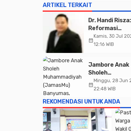
ARTIKEL TERKAIT
Dr. Handi Risza:
Reformasi
Pendidikan Tin
Kamis, 30 Jul 20
calendar_month
yang Bermutu 
12:16 WIB
Terintegrasi
Menuju Indone
Jambore Anak
Emas 2045
Sholeh
Muhammadiya
Minggu, 28 Jun 
calendar_month
(JamasMu)
22:48 WIB
Banyumas,
REKOMENDASI UNTUK ANDA
Kompetisi Islam
yang Membang
Karakter Santr