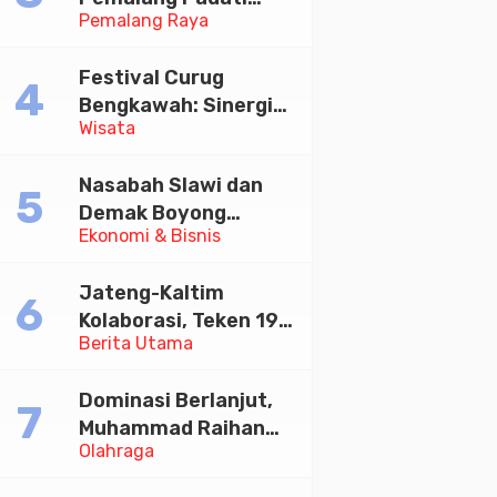
Pemalang Raya
Kirab Festival Kamir
2026
Festival Curug
Bengkawah: Sinergi
Wisata
Desa Sikasur dan
UGM dalam
Nasabah Slawi dan
Memajukan Wisata
Demak Boyong
serta UMKM Lokal
Ekonomi & Bisnis
Toyota Innova Zenix
Hybrid di Undian
Jateng-Kaltim
Tabungan Bima Bank
Kolaborasi, Teken 19
Jateng
Berita Utama
Kerja Sama Ekonomi
Senilai Rp 20,2 Triliun
Dominasi Berlanjut,
Muhammad Raihan
Olahraga
Fadila Sabet Emas
Kyorugi di Asian