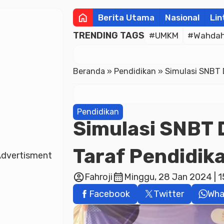
home
Berita Utama
Nasional
Lin
TRENDING TAGS
#UMKM
#Wahdah 
Beranda
»
Pendidikan
»
Simulasi SNBT 
Pendidikan
Simulasi SNBT 
Taraf Pendidik
dvertisment
account_circle
calendar_month
Fahroji
Minggu, 28 Jan 2024 | 1
Facebook
Twitter
Wha