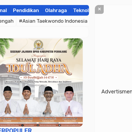
×
nal
Pendidikan
Olahraga
Teknologi
Kolom
Wis
engah
#Asian Taekwondo Indonesia Open Championsh
Advertisme
ERPOPULER