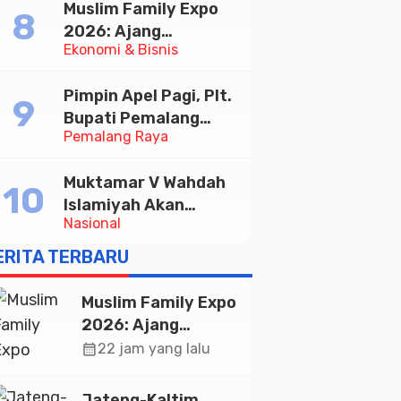
Muslim Family Expo
Taekwondo Indonesia
2026: Ajang
Open 2026
Ekonomi & Bisnis
Silaturahim dan
Kebangkitan Ekonomi
Pimpin Apel Pagi, Plt.
Halal di Jakarta
Bupati Pemalang
Pemalang Raya
Tekankan Disiplin dan
Soliditas ASN untuk
Muktamar V Wahdah
Pelayanan Publik
Islamiyah Akan
Nasional
Kukuhkan 10.000
Guru Al-Qur’an di
ERITA TERBARU
Masjid Istiqlal
Muslim Family Expo
2026: Ajang
Silaturahim dan
calendar_month
22 jam yang lalu
Kebangkitan
Ekonomi Halal di
Jateng-Kaltim