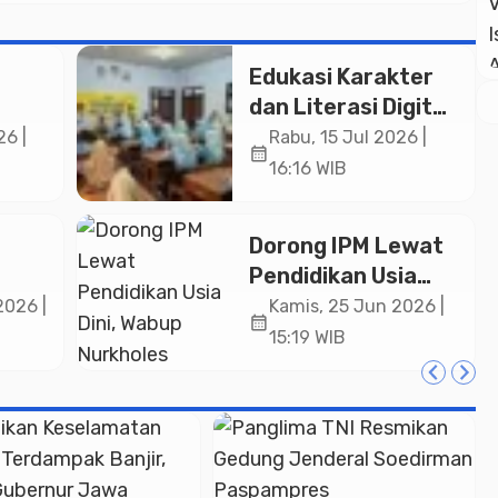
Edukasi Karakter
dan Literasi Digital:
ggi
Satpol PP
26 |
Rabu, 15 Jul 2026 |
calendar_month
dan
Pemalang
16:16 WIB
Sambangi SMP
sia
Negeri 5 Comal
Dorong IPM Lewat
Pendidikan Usia
h
Dini, Wabup
2026 |
Kamis, 25 Jun 2026 |
calendar_month
Nurkholes
15:19 WIB
Apresiasi Dedikasi
i
Guru PAUD
un
i