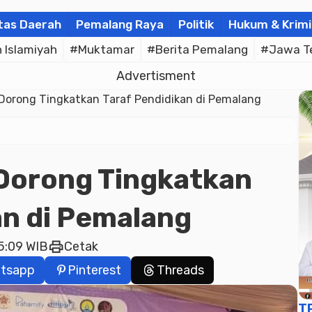
tas Daerah
Pemalang Raya
Politik
Hukum & Krimi
Islamiyah
#Muktamar
#Berita Pemalang
#Jawa T
Advertisment
Dorong Tingkatkan Taraf Pendidikan di Pemalang
Dorong Tingkatkan
an di Pemalang
print
5:09 WIB
Cetak
tsapp
Pinterest
Threads
T