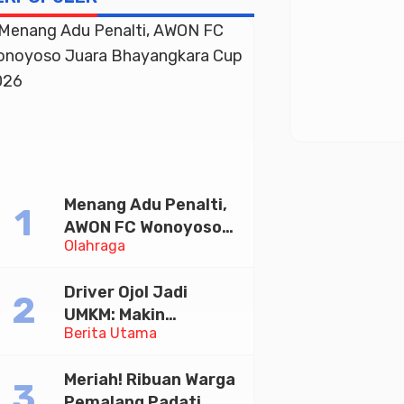
Menang Adu Penalti,
AWON FC Wonoyoso
Olahraga
Juara Bhayangkara
Cup 2026
Driver Ojol Jadi
UMKM: Makin
Berita Utama
Sejahtera atau
Merana? Ini Temuan
Meriah! Ribuan Warga
Diskusi Paramadina
Pemalang Padati