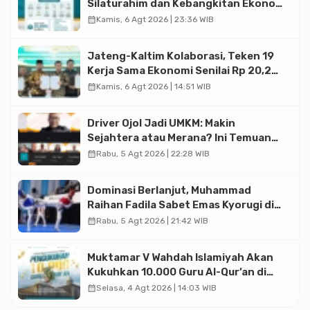
Silaturahim dan Kebangkitan Ekonomi
Halal di Jakarta
calendar_month
Kamis, 6 Agt 2026 | 23:36 WIB
Jateng-Kaltim Kolaborasi, Teken 19
Kerja Sama Ekonomi Senilai Rp 20,2
Triliun
calendar_month
Kamis, 6 Agt 2026 | 14:51 WIB
Driver Ojol Jadi UMKM: Makin
Sejahtera atau Merana? Ini Temuan
Diskusi Paramadina
calendar_month
Rabu, 5 Agt 2026 | 22:28 WIB
Dominasi Berlanjut, Muhammad
Raihan Fadila Sabet Emas Kyorugi di
Asian Taekwondo Indonesia Open
calendar_month
Rabu, 5 Agt 2026 | 21:42 WIB
2026
Muktamar V Wahdah Islamiyah Akan
Kukuhkan 10.000 Guru Al-Qur’an di
Masjid Istiqlal
calendar_month
Selasa, 4 Agt 2026 | 14:03 WIB