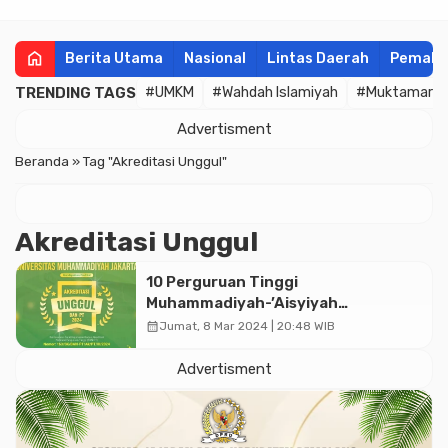
home
Berita Utama
Nasional
Lintas Daerah
Pemala
TRENDING TAGS
#UMKM
#Wahdah Islamiyah
#Muktamar
Advertisment
Beranda
»
Tag "Akreditasi Unggul"
Akreditasi Unggul
10 Perguruan Tinggi
Muhammadiyah-’Aisyiyah
Memperoleh Akreditasi Unggul, Ini
calendar_month
Jumat, 8 Mar 2024 | 20:48 WIB
Daftarnya
Advertisment