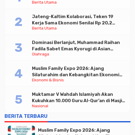
Berita Utama
Paramadina
Jateng-Kaltim Kolaborasi, Teken 19
Kerja Sama Ekonomi Senilai Rp 20,2
Berita Utama
Triliun
Dominasi Berlanjut, Muhammad Raihan
Fadila Sabet Emas Kyorugi di Asian
Olahraga
Taekwondo Indonesia Open 2026
Muslim Family Expo 2026: Ajang
Silaturahim dan Kebangkitan Ekonomi
Ekonomi & Bisnis
Halal di Jakarta
Muktamar V Wahdah Islamiyah Akan
Kukuhkan 10.000 Guru Al-Qur’an di Masjid
Nasional
Istiqlal
BERITA TERBARU
Muslim Family Expo 2026: Ajang