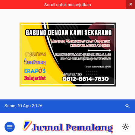
×
Scroll untuk melanjutkan
search
Senin, 10 Agu 2026
menu
light_mode