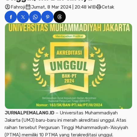
account_circle
calendar_month
print
Fahroji
Jumat, 8 Mar 2024 | 20:48 WIB
Cetak
JURNALPEMALANG.ID
– Universitas Muhammadiyah
Jakarta (UMJ) baru-baru ini meraih akreditasi unggul. Atas
raihan tersebut Perguruan Tinggi Muhammadiyah-’Aisyiyah
(PTMA) memiliki 10 PTMA yang terakreditasi unggul.