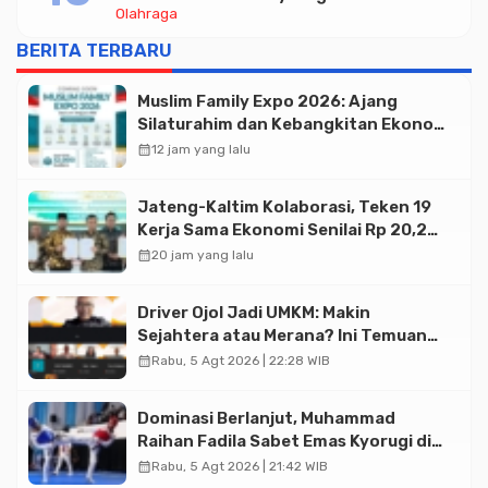
Olahraga
Taekwondo Indonesia Open 2026
BERITA TERBARU
Muslim Family Expo 2026: Ajang
Silaturahim dan Kebangkitan Ekonomi
Halal di Jakarta
calendar_month
12 jam yang lalu
Jateng-Kaltim Kolaborasi, Teken 19
Kerja Sama Ekonomi Senilai Rp 20,2
Triliun
calendar_month
20 jam yang lalu
Driver Ojol Jadi UMKM: Makin
Sejahtera atau Merana? Ini Temuan
Diskusi Paramadina
calendar_month
Rabu, 5 Agt 2026 | 22:28 WIB
Dominasi Berlanjut, Muhammad
Raihan Fadila Sabet Emas Kyorugi di
Asian Taekwondo Indonesia Open
calendar_month
Rabu, 5 Agt 2026 | 21:42 WIB
2026