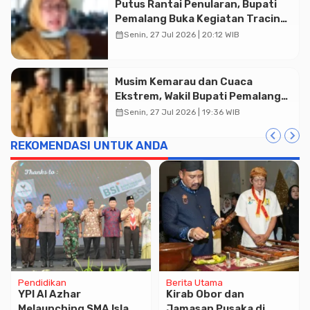
Putus Rantai Penularan, Bupati
Pemalang Buka Kegiatan Tracing
TBC Terintegrasi di Mulyoharjo
calendar_month
Senin, 27 Jul 2026 | 20:12 WIB
Musim Kemarau dan Cuaca
Ekstrem, Wakil Bupati Pemalang
Ingatkan ASN Waspada Bahaya
calendar_month
Senin, 27 Jul 2026 | 19:36 WIB
Kebakaran
REKOMENDASI UNTUK ANDA
Pendidikan
Berita Utama
YPI Al Azhar
Kirab Obor dan
Melaunching SMA Islam
Jamasan Pusaka di