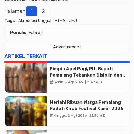
Halaman
1
2
Tags
Akreditasi Unggul
PTMA
UMJ
Penulis
: Fahroji
Advertisment
ARTIKEL TERKAIT
Pimpin Apel Pagi, Plt. Bupati
Pemalang Tekankan Disiplin dan
Soliditas ASN untuk Pelayanan
calendar_month
Senin, 3 Agt 2026 | 11:47 WIB
Publik
Meriah! Ribuan Warga Pemalang
Padati Kirab Festival Kamir 2026
calendar_month
Minggu, 2 Agt 2026 | 21:56 WIB
Advertisment