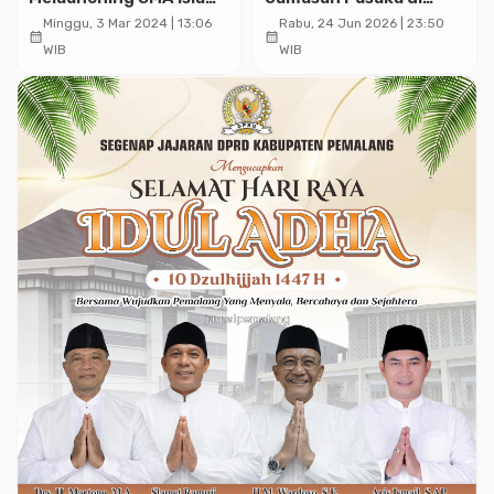
Al Azhar 35 Cilacap
Ndalem Notonagoro:
Minggu, 3 Mar 2024 | 13:06
Rabu, 24 Jun 2026 | 23:50
calendar_month
calendar_month
Wajah Baru Tradisi
WIB
WIB
Kadipaten Pemalang