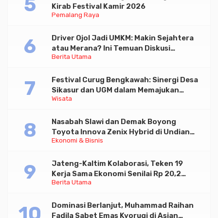
Kirab Festival Kamir 2026
Pemalang Raya
Driver Ojol Jadi UMKM: Makin Sejahtera
atau Merana? Ini Temuan Diskusi
Berita Utama
Paramadina
Festival Curug Bengkawah: Sinergi Desa
Sikasur dan UGM dalam Memajukan
Wisata
Wisata serta UMKM Lokal
Nasabah Slawi dan Demak Boyong
Toyota Innova Zenix Hybrid di Undian
Ekonomi & Bisnis
Tabungan Bima Bank Jateng
Jateng-Kaltim Kolaborasi, Teken 19
Kerja Sama Ekonomi Senilai Rp 20,2
Berita Utama
Triliun
Dominasi Berlanjut, Muhammad Raihan
Fadila Sabet Emas Kyorugi di Asian