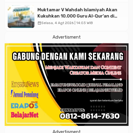
Muktamar V Wahdah Islamiyah Akan
Kukuhkan 10.000 Guru Al-Qur’an di
Masjid Istiqlal
calendar_month
Selasa, 4 Agt 2026 | 14:03 WIB
Advertisment
Advertisment