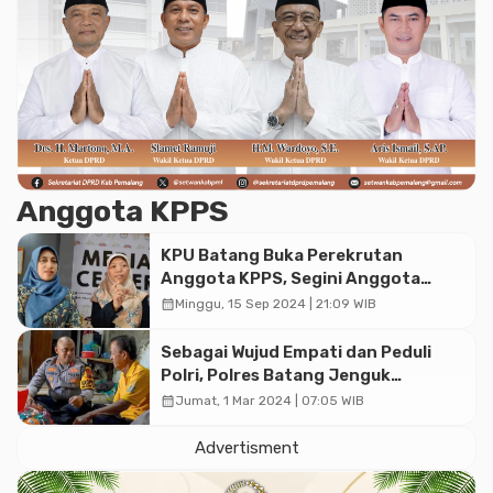
Anggota KPPS
KPU Batang Buka Perekrutan
Anggota KPPS, Segini Anggota
KPPS yang Dibutuhkan
calendar_month
Minggu, 15 Sep 2024 | 21:09 WIB
Sebagai Wujud Empati dan Peduli
Polri, Polres Batang Jenguk
Anggota KPPS yang Sakit
calendar_month
Jumat, 1 Mar 2024 | 07:05 WIB
Advertisment