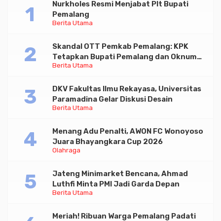
Nurkholes Resmi Menjabat Plt Bupati
Pemalang
Berita Utama
Skandal OTT Pemkab Pemalang: KPK
Tetapkan Bupati Pemalang dan Oknum
Berita Utama
Staf Internal Sebagai Tersangka
Pemerasan Rp1,98 Miliar
DKV Fakultas Ilmu Rekayasa, Universitas
Paramadina Gelar Diskusi Desain
Berita Utama
Menang Adu Penalti, AWON FC Wonoyoso
Juara Bhayangkara Cup 2026
Olahraga
Jateng Minimarket Bencana, Ahmad
Luthfi Minta PMI Jadi Garda Depan
Berita Utama
Meriah! Ribuan Warga Pemalang Padati