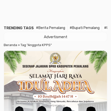
TRENDING TAGS
#Berita Pemalang
#Bupati Pemalang
#U
Advertisment
Beranda
»
Tag "Anggota KPPS"