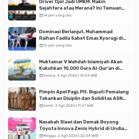
Driver Ojol Jadi UMKM: Makin
Sejahtera atau Merana? Ini Temuan
Diskusi Paramadina
calendar_month
14 jam yang lalu
Dominasi Berlanjut, Muhammad
Raihan Fadila Sabet Emas Kyorugi di
Asian Taekwondo Indonesia Open
calendar_month
15 jam yang lalu
2026
Muktamar V Wahdah Islamiyah Akan
Kukuhkan 10.000 Guru Al-Qur’an di
Masjid Istiqlal
calendar_month
Selasa, 4 Agt 2026 | 14:03 WIB
Pimpin Apel Pagi, Plt. Bupati Pemalang
Tekankan Disiplin dan Soliditas ASN
untuk Pelayanan Publik
calendar_month
Senin, 3 Agt 2026 | 11:47 WIB
Nasabah Slawi dan Demak Boyong
Toyota Innova Zenix Hybrid di Undian
Tabungan Bima Bank Jateng
calendar_month
Minggu, 2 Agt 2026 | 22:34 WIB