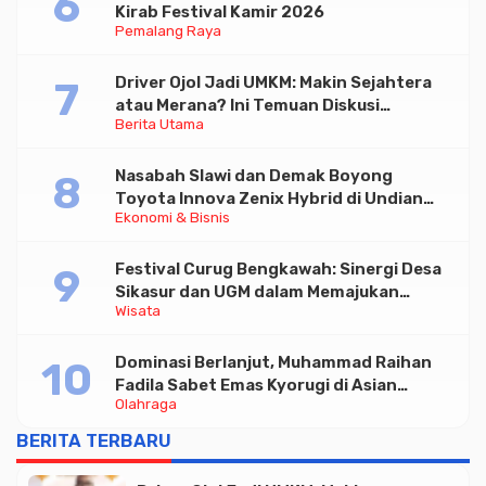
Kirab Festival Kamir 2026
Pemalang Raya
Driver Ojol Jadi UMKM: Makin Sejahtera
atau Merana? Ini Temuan Diskusi
Berita Utama
Paramadina
Nasabah Slawi dan Demak Boyong
Toyota Innova Zenix Hybrid di Undian
Ekonomi & Bisnis
Tabungan Bima Bank Jateng
Festival Curug Bengkawah: Sinergi Desa
Sikasur dan UGM dalam Memajukan
Wisata
Wisata serta UMKM Lokal
Dominasi Berlanjut, Muhammad Raihan
Fadila Sabet Emas Kyorugi di Asian
Olahraga
Taekwondo Indonesia Open 2026
BERITA TERBARU