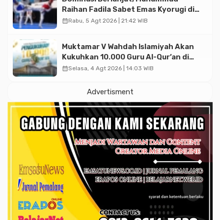
Raihan Fadila Sabet Emas Kyorugi di
Asian Taekwondo Indonesia Open
calendar_month
Rabu, 5 Agt 2026 | 21:42 WIB
2026
Muktamar V Wahdah Islamiyah Akan
Kukuhkan 10.000 Guru Al-Qur’an di
Masjid Istiqlal
calendar_month
Selasa, 4 Agt 2026 | 14:03 WIB
Advertisment