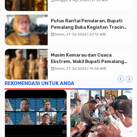
Putus Rantai Penularan, Bupati
Pemalang Buka Kegiatan Tracing
TBC Terintegrasi di Mulyoharjo
calendar_month
Senin, 27 Jul 2026 | 20:12 WIB
Musim Kemarau dan Cuaca
Ekstrem, Wakil Bupati Pemalang
Ingatkan ASN Waspada Bahaya
calendar_month
Senin, 27 Jul 2026 | 19:36 WIB
Kebakaran
REKOMENDASI UNTUK ANDA