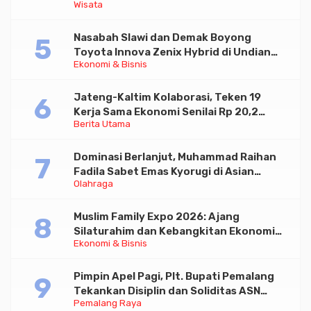
Wisata
Wisata serta UMKM Lokal
Nasabah Slawi dan Demak Boyong
Toyota Innova Zenix Hybrid di Undian
Ekonomi & Bisnis
Tabungan Bima Bank Jateng
Jateng-Kaltim Kolaborasi, Teken 19
Kerja Sama Ekonomi Senilai Rp 20,2
Berita Utama
Triliun
Dominasi Berlanjut, Muhammad Raihan
Fadila Sabet Emas Kyorugi di Asian
Olahraga
Taekwondo Indonesia Open 2026
Muslim Family Expo 2026: Ajang
Silaturahim dan Kebangkitan Ekonomi
Ekonomi & Bisnis
Halal di Jakarta
Pimpin Apel Pagi, Plt. Bupati Pemalang
Tekankan Disiplin dan Soliditas ASN
Pemalang Raya
untuk Pelayanan Publik