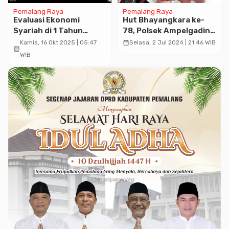
Pemalang Raya
Pemalang Raya
Evaluasi Ekonomi
Hut Bhayangkara ke-
Syariah di 1 Tahun
78, Polsek Ampelgading
Pemerintahan Prabowo
Dapat Surprise dari
calendar_month
Kamis, 16 Okt 2025 | 05:47
Selasa, 2 Jul 2024 | 21:46 WIB
calendar_month
Kades
WIB