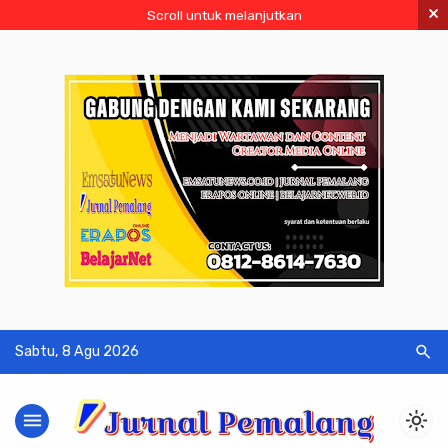
×
Scroll untuk melanjutkan
search
Sabtu, 8 Agu 2026
menu
light_mode