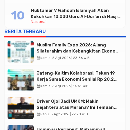
Muktamar V Wahdah Islamiyah Akan
Kukuhkan 10.000 Guru Al-Qur’an di Masjid
Nasional
Istiqlal
BERITA TERBARU
Muslim Family Expo 2026: Ajang
Silaturahim dan Kebangkitan Ekonomi
Halal di Jakarta
calendar_month
Kamis, 6 Agt 2026 | 23:36 WIB
Jateng-Kaltim Kolaborasi, Teken 19
Kerja Sama Ekonomi Senilai Rp 20,2
Triliun
calendar_month
Kamis, 6 Agt 2026 | 14:51 WIB
Driver Ojol Jadi UMKM: Makin
Sejahtera atau Merana? Ini Temuan
Diskusi Paramadina
calendar_month
Rabu, 5 Agt 2026 | 22:28 WIB
Dominasi Berlanjut, Muhammad