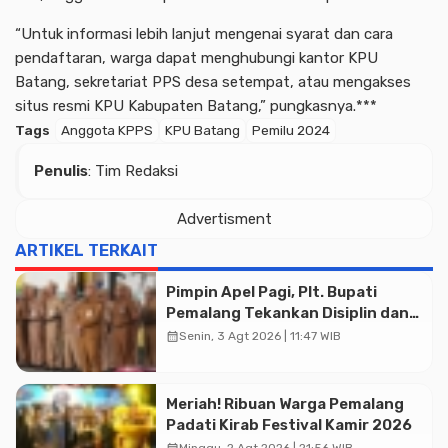
“Untuk informasi lebih lanjut mengenai syarat dan cara
pendaftaran, warga dapat menghubungi kantor KPU
Batang, sekretariat PPS desa setempat, atau mengakses
situs resmi KPU Kabupaten Batang,” pungkasnya.***
Tags
Anggota KPPS
KPU Batang
Pemilu 2024
Penulis
: Tim Redaksi
Advertisment
ARTIKEL TERKAIT
Pimpin Apel Pagi, Plt. Bupati
Pemalang Tekankan Disiplin dan
Soliditas ASN untuk Pelayanan
calendar_month
Senin, 3 Agt 2026 | 11:47 WIB
Publik
Meriah! Ribuan Warga Pemalang
Padati Kirab Festival Kamir 2026
Advertisment
calendar_month
Minggu, 2 Agt 2026 | 21:56 WIB