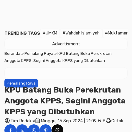
TRENDING TAGS
#UMKM
#Wahdah Islamiyah
#Muktamar
Advertisment
Beranda
»
Pemalang Raya
»
KPU Batang Buka Perekrutan
Anggota KPPS, Segini Anggota KPPS yang Dibutuhkan
Pemalang Raya
KPU Batang Buka Perekrutan
Anggota KPPS, Segini Anggota
KPPS yang Dibutuhkan
account_circle
calendar_month
print
Tim Redaksi
Minggu, 15 Sep 2024 | 21:09 WIB
Cetak