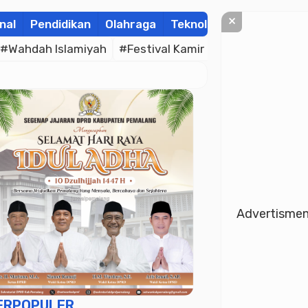
×
nal
Pendidikan
Olahraga
Teknologi
Kolom
Wis
#Wahdah Islamiyah
#Festival Kamir
#Muhammad Raih
Advertisme
ERPOPULER