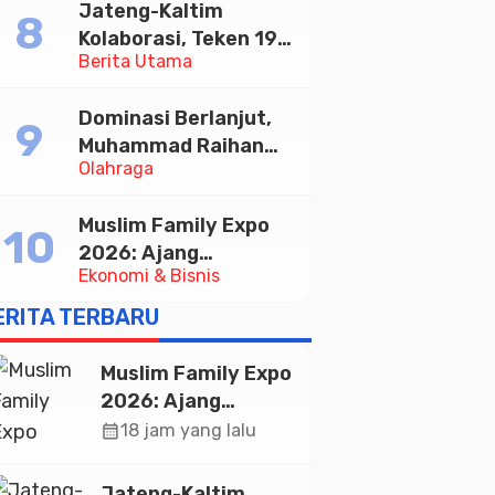
Jateng-Kaltim
Tabungan Bima Bank
Kolaborasi, Teken 19
Jateng
Berita Utama
Kerja Sama Ekonomi
Senilai Rp 20,2 Triliun
Dominasi Berlanjut,
Muhammad Raihan
Olahraga
Fadila Sabet Emas
Kyorugi di Asian
Muslim Family Expo
Taekwondo Indonesia
2026: Ajang
Open 2026
Ekonomi & Bisnis
Silaturahim dan
Kebangkitan Ekonomi
ERITA TERBARU
Halal di Jakarta
Muslim Family Expo
2026: Ajang
Silaturahim dan
calendar_month
18 jam yang lalu
Kebangkitan
Ekonomi Halal di
Jateng-Kaltim