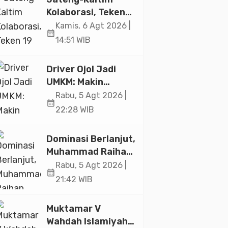
Jakarta
Kolaborasi, Teken
19 Kerja Sama
Kamis, 6 Agt 2026 |
calendar_month
Ekonomi Senilai Rp
14:51 WIB
20,2 Triliun
Driver Ojol Jadi
UMKM: Makin
Sejahtera atau
Rabu, 5 Agt 2026 |
calendar_month
Merana? Ini
22:28 WIB
Temuan Diskusi
Paramadina
Dominasi Berlanjut,
Muhammad Raihan
Fadila Sabet Emas
Rabu, 5 Agt 2026 |
calendar_month
Kyorugi di Asian
21:42 WIB
Taekwondo
Indonesia Open
Muktamar V
2026
Wahdah Islamiyah