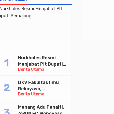
Nurkholes Resmi
Menjabat Plt Bupati
Berita Utama
Pemalang
DKV Fakultas Ilmu
Rekayasa,
Berita Utama
Universitas
Paramadina Gelar
Menang Adu Penalti,
Diskusi Desain
AWON FC Wonoyoso