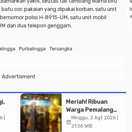
diamankan yakni, seutas tali tambang warna biru
batu cor, pakaian yang dipakai korban, satu unit
 bernomor polisi H-8915-UM, satu unit mobil
-UM dan dua telepon genggam.
alingga
Purbalingga
Tersangka
Advertisment
i,
Meriah! Ribuan
Warga Pemalang
Padati Kirab
6 |
Minggu, 2 Agt 2026 |
calendar_month
in
Festival Kamir
21:56 WIB