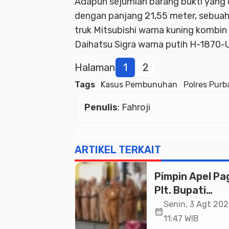
Adapun sejumlah barang bukti yang 
dengan panjang 21,55 meter, sebuah 
truk Mitsubishi warna kuning kombin
Daihatsu Sigra warna putih H-1870
Halaman
1
2
Tags
Kasus Pembunuhan
Polres Purb
Penulis
: Fahroji
ARTIKEL TERKAIT
Pimpin Apel Pag
Plt. Bupati
Pemalang
Senin, 3 Agt 202
calendar_month
Tekankan Disipl
11:47 WIB