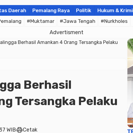
tas Daerah
Pemalang Raya
Politik
Hukum & Krimi
Pemalang
#Muktamar
#Jawa Tengah
#Nurkholes
Advertisment
balingga Berhasil Amankan 4 Orang Tersangka Pelaku
gga Berhasil
ng Tersangka Pelaku
print
:37 WIB
Cetak
T