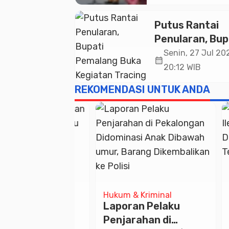
dan Soliditas 
untuk Pelayan
Putus Rantai
Publik
Penularan, Bup
Pemalang Buk
Senin, 27 Jul 202
calendar_month
Kegiatan Traci
20:12 WIB
TBC Terintegra
REKOMENDASI UNTUK ANDA
Mulyoharjo
iminal
Pemalang Raya
Pema
 Pelaku
Gempur Peredaran
Sug
an di
Rokok Ilegal di
Pem