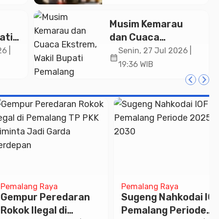
ASN
2026
an
Musim Kemarau
ati
dan Cuaca
a
Ekstrem, Wakil
6 |
Senin, 27 Jul 2026 |
calendar_month
ng
Bupati Pemalang
19:36 WIB
si di
Ingatkan ASN
Waspada Bahaya
Kebakaran
lang Raya
Pemalang Raya
eng Nahkodai IOF
Mudahkan
alang Periode
Masyarakat