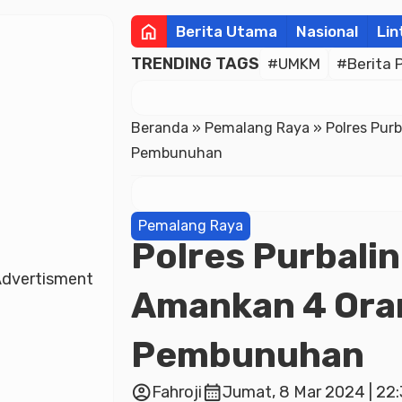
home
Berita Utama
Nasional
Lin
TRENDING TAGS
#UMKM
#Berita 
Beranda
»
Pemalang Raya
»
Polres Pur
Pembunuhan
Pemalang Raya
Polres Purbalin
dvertisment
Amankan 4 Ora
Pembunuhan
account_circle
calendar_month
Fahroji
Jumat, 8 Mar 2024 | 22