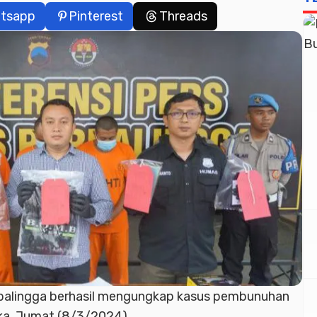
tsapp
Pinterest
Threads
rbalingga berhasil mengungkap kasus pembunuhan
gka, Jumat (8/3/2024).