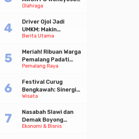
Olahraga
Juara Bhayangkara
Cup 2026
Driver Ojol Jadi
UMKM: Makin
Berita Utama
Sejahtera atau
Merana? Ini Temuan
Meriah! Ribuan Warga
Diskusi Paramadina
Pemalang Padati
Pemalang Raya
Kirab Festival Kamir
2026
Festival Curug
Bengkawah: Sinergi
Wisata
Desa Sikasur dan
UGM dalam
Nasabah Slawi dan
Memajukan Wisata
Demak Boyong
serta UMKM Lokal
Ekonomi & Bisnis
Toyota Innova Zenix
Hybrid di Undian