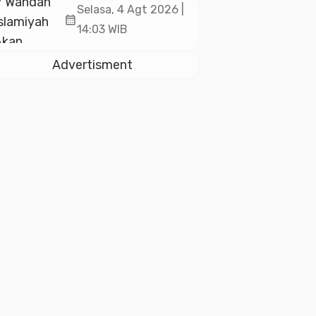
Akan Kukuhkan
Selasa, 4 Agt 2026 |
calendar_month
10.000 Guru Al-
14:03 WIB
Qur’an di Masjid
Istiqlal
Advertisment