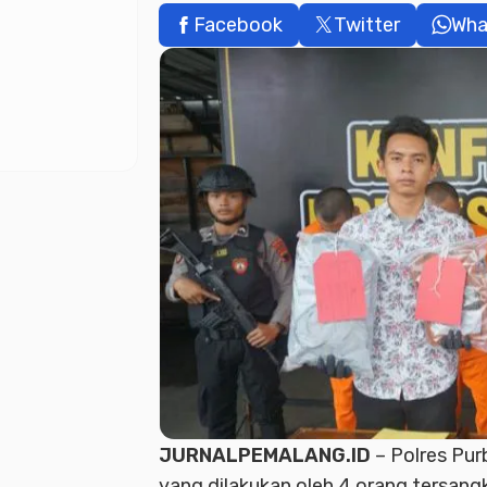
Facebook
Twitter
Wha
JURNALPEMALANG.ID
– Polres Pu
yang dilakukan oleh 4 orang tersan