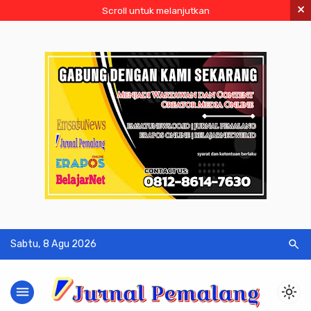
×
Scroll untuk melanjutkan
search
Sabtu, 8 Agu 2026
menu
light_mode