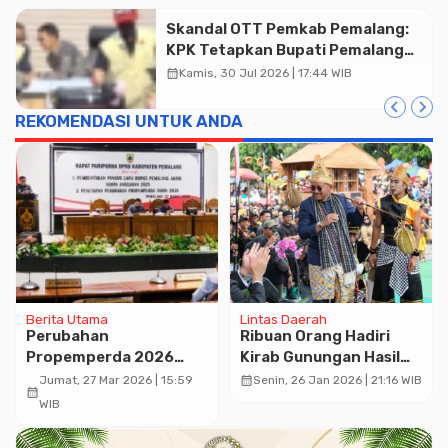
Skandal OTT Pemkab Pemalang:
KPK Tetapkan Bupati Pemalang
dan Oknum Staf Internal Sebagai
calendar_month
Kamis, 30 Jul 2026 | 17:44 WIB
Tersangka Pemerasan Rp1,98
Miliar
REKOMENDASI UNTUK ANDA
Berita Utama
Lintas Daerah
Perubahan
Ribuan Orang Hadiri
Propemperda 2026
Kirab Gunungan Hasil
Disetujui, Pemkab
Bumi Pada Hari Jadi
calendar_month
Jumat, 27 Mar 2026 | 15:59
Senin, 26 Jan 2026 | 21:16 WIB
calendar_month
Pemalang Tekankan
Kabupaten Pemalang
WIB
Landasan Hukum
ke 451
Berbasis Kebutuhan