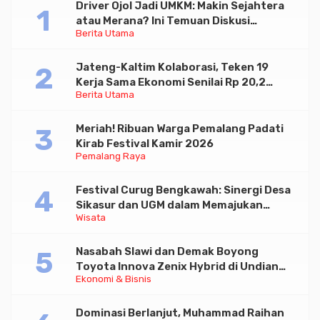
Driver Ojol Jadi UMKM: Makin Sejahtera
atau Merana? Ini Temuan Diskusi
Berita Utama
Paramadina
Jateng-Kaltim Kolaborasi, Teken 19
Kerja Sama Ekonomi Senilai Rp 20,2
Berita Utama
Triliun
Meriah! Ribuan Warga Pemalang Padati
Kirab Festival Kamir 2026
Pemalang Raya
Festival Curug Bengkawah: Sinergi Desa
Sikasur dan UGM dalam Memajukan
Wisata
Wisata serta UMKM Lokal
Nasabah Slawi dan Demak Boyong
Toyota Innova Zenix Hybrid di Undian
Ekonomi & Bisnis
Tabungan Bima Bank Jateng
Dominasi Berlanjut, Muhammad Raihan