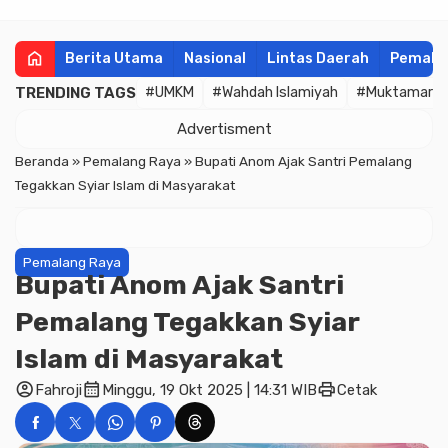
home
Berita Utama
Nasional
Lintas Daerah
Pemala
TRENDING TAGS
#UMKM
#Wahdah Islamiyah
#Muktamar
Advertisment
Beranda
»
Pemalang Raya
»
Bupati Anom Ajak Santri Pemalang
Tegakkan Syiar Islam di Masyarakat
Pemalang Raya
Bupati Anom Ajak Santri
Pemalang Tegakkan Syiar
Islam di Masyarakat
account_circle
calendar_month
print
Fahroji
Minggu, 19 Okt 2025 | 14:31 WIB
Cetak