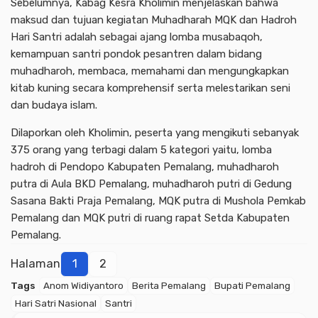
Sebelumnya, Kabag Kesra Kholimin menjelaskan bahwa
maksud dan tujuan kegiatan Muhadharah MQK dan Hadroh
Hari Santri adalah sebagai ajang lomba musabaqoh,
kemampuan santri pondok pesantren dalam bidang
muhadharoh, membaca, memahami dan mengungkapkan
kitab kuning secara komprehensif serta melestarikan seni
dan budaya islam.
Dilaporkan oleh Kholimin, peserta yang mengikuti sebanyak
375 orang yang terbagi dalam 5 kategori yaitu, lomba
hadroh di Pendopo Kabupaten Pemalang, muhadharoh
putra di Aula BKD Pemalang, muhadharoh putri di Gedung
Sasana Bakti Praja Pemalang, MQK putra di Mushola Pemkab
Pemalang dan MQK putri di ruang rapat Setda Kabupaten
Pemalang.
Halaman
1
2
Tags
Anom Widiyantoro
Berita Pemalang
Bupati Pemalang
Hari Satri Nasional
Santri