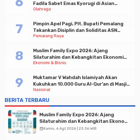
Fadila Sabet Emas Kyorugi di Asian
Olahraga
Taekwondo Indonesia Open 2026
Pimpin Apel Pagi, Plt. Bupati Pemalang
Tekankan Disiplin dan Soliditas ASN
Pemalang Raya
untuk Pelayanan Publik
Muslim Family Expo 2026: Ajang
Silaturahim dan Kebangkitan Ekonomi
Ekonomi & Bisnis
Halal di Jakarta
Muktamar V Wahdah Islamiyah Akan
Kukuhkan 10.000 Guru Al-Qur’an di Masjid
Nasional
Istiqlal
BERITA TERBARU
Muslim Family Expo 2026: Ajang
Silaturahim dan Kebangkitan Ekonomi
Halal di Jakarta
calendar_month
Kamis, 6 Agt 2026 | 23:36 WIB