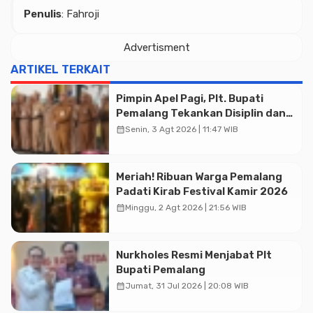
Penulis
: Fahroji
Advertisment
ARTIKEL TERKAIT
Pimpin Apel Pagi, Plt. Bupati
Pemalang Tekankan Disiplin dan
Soliditas ASN untuk Pelayanan
calendar_month
Senin, 3 Agt 2026 | 11:47 WIB
Publik
Meriah! Ribuan Warga Pemalang
Padati Kirab Festival Kamir 2026
calendar_month
Minggu, 2 Agt 2026 | 21:56 WIB
Advertisment
Nurkholes Resmi Menjabat Plt
Bupati Pemalang
calendar_month
Jumat, 31 Jul 2026 | 20:08 WIB