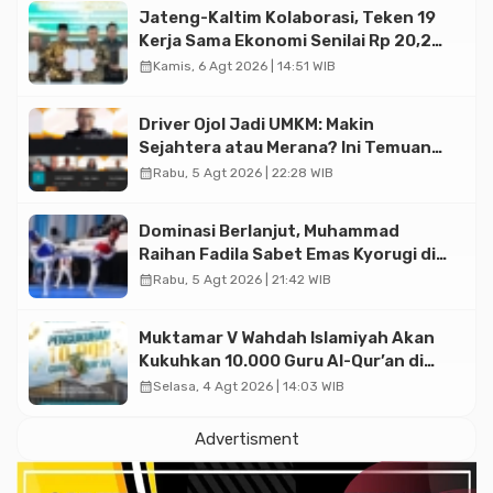
Jateng-Kaltim Kolaborasi, Teken 19
Kerja Sama Ekonomi Senilai Rp 20,2
Triliun
calendar_month
Kamis, 6 Agt 2026 | 14:51 WIB
Driver Ojol Jadi UMKM: Makin
Sejahtera atau Merana? Ini Temuan
Diskusi Paramadina
calendar_month
Rabu, 5 Agt 2026 | 22:28 WIB
Dominasi Berlanjut, Muhammad
Raihan Fadila Sabet Emas Kyorugi di
Asian Taekwondo Indonesia Open
calendar_month
Rabu, 5 Agt 2026 | 21:42 WIB
2026
Muktamar V Wahdah Islamiyah Akan
Kukuhkan 10.000 Guru Al-Qur’an di
Masjid Istiqlal
calendar_month
Selasa, 4 Agt 2026 | 14:03 WIB
Advertisment