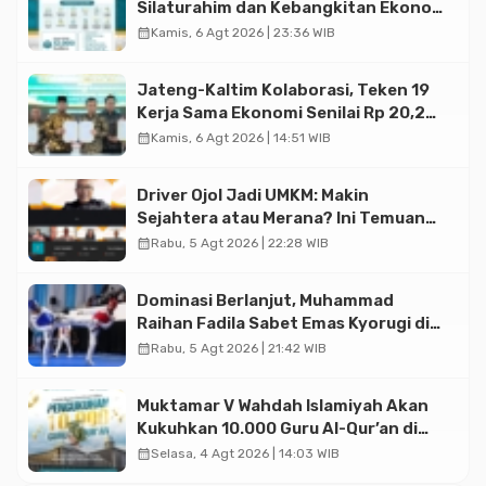
Silaturahim dan Kebangkitan Ekonomi
Halal di Jakarta
calendar_month
Kamis, 6 Agt 2026 | 23:36 WIB
Jateng-Kaltim Kolaborasi, Teken 19
Kerja Sama Ekonomi Senilai Rp 20,2
Triliun
calendar_month
Kamis, 6 Agt 2026 | 14:51 WIB
Driver Ojol Jadi UMKM: Makin
Sejahtera atau Merana? Ini Temuan
Diskusi Paramadina
calendar_month
Rabu, 5 Agt 2026 | 22:28 WIB
Dominasi Berlanjut, Muhammad
Raihan Fadila Sabet Emas Kyorugi di
Asian Taekwondo Indonesia Open
calendar_month
Rabu, 5 Agt 2026 | 21:42 WIB
2026
Muktamar V Wahdah Islamiyah Akan
Kukuhkan 10.000 Guru Al-Qur’an di
Masjid Istiqlal
calendar_month
Selasa, 4 Agt 2026 | 14:03 WIB