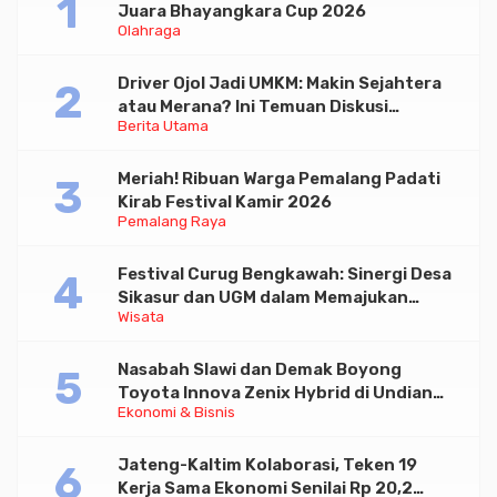
Juara Bhayangkara Cup 2026
Olahraga
Driver Ojol Jadi UMKM: Makin Sejahtera
atau Merana? Ini Temuan Diskusi
Berita Utama
Paramadina
Meriah! Ribuan Warga Pemalang Padati
Kirab Festival Kamir 2026
Pemalang Raya
Festival Curug Bengkawah: Sinergi Desa
Sikasur dan UGM dalam Memajukan
Wisata
Wisata serta UMKM Lokal
Nasabah Slawi dan Demak Boyong
Toyota Innova Zenix Hybrid di Undian
Ekonomi & Bisnis
Tabungan Bima Bank Jateng
Jateng-Kaltim Kolaborasi, Teken 19
Kerja Sama Ekonomi Senilai Rp 20,2