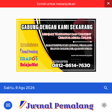
×
Scroll untuk melanjutkan
search
Sabtu, 8 Agu 2026
menu
light_mode