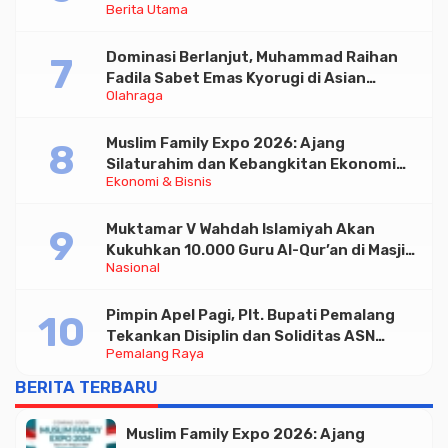
Berita Utama
Triliun
Dominasi Berlanjut, Muhammad Raihan
Fadila Sabet Emas Kyorugi di Asian
Olahraga
Taekwondo Indonesia Open 2026
Muslim Family Expo 2026: Ajang
Silaturahim dan Kebangkitan Ekonomi
Ekonomi & Bisnis
Halal di Jakarta
Muktamar V Wahdah Islamiyah Akan
Kukuhkan 10.000 Guru Al-Qur’an di Masjid
Nasional
Istiqlal
Pimpin Apel Pagi, Plt. Bupati Pemalang
Tekankan Disiplin dan Soliditas ASN
Pemalang Raya
untuk Pelayanan Publik
BERITA TERBARU
Muslim Family Expo 2026: Ajang