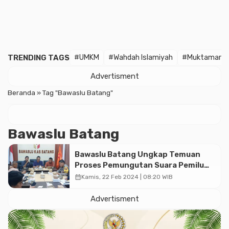
TRENDING TAGS
#UMKM
#Wahdah Islamiyah
#Muktamar
Advertisment
Beranda
»
Tag "Bawaslu Batang"
Bawaslu Batang
Bawaslu Batang Ungkap Temuan
Proses Pemungutan Suara Pemilu
2024
calendar_month
Kamis, 22 Feb 2024 | 08:20 WIB
Advertisment