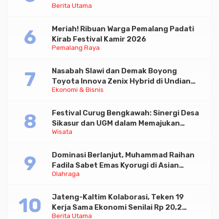
Berita Utama
Paramadina
Meriah! Ribuan Warga Pemalang Padati
Kirab Festival Kamir 2026
Pemalang Raya
Nasabah Slawi dan Demak Boyong
Toyota Innova Zenix Hybrid di Undian
Ekonomi & Bisnis
Tabungan Bima Bank Jateng
Festival Curug Bengkawah: Sinergi Desa
Sikasur dan UGM dalam Memajukan
Wisata
Wisata serta UMKM Lokal
Dominasi Berlanjut, Muhammad Raihan
Fadila Sabet Emas Kyorugi di Asian
Olahraga
Taekwondo Indonesia Open 2026
Jateng-Kaltim Kolaborasi, Teken 19
Kerja Sama Ekonomi Senilai Rp 20,2
Berita Utama
Triliun