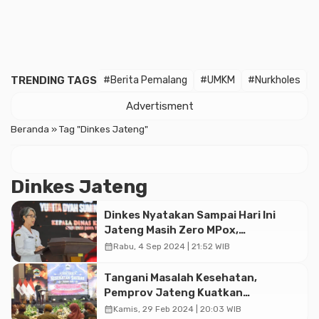
TRENDING TAGS
#Berita Pemalang
#UMKM
#Nurkholes
Advertisment
Beranda
»
Tag "Dinkes Jateng"
Dinkes Jateng
Dinkes Nyatakan Sampai Hari Ini
Jateng Masih Zero MPox,
Masyarakat Diminta Tetap Waspada
calendar_month
Rabu, 4 Sep 2024 | 21:52 WIB
Tangani Masalah Kesehatan,
Pemprov Jateng Kuatkan
Kolaborasi dengan Berbagai Pihak
calendar_month
Kamis, 29 Feb 2024 | 20:03 WIB