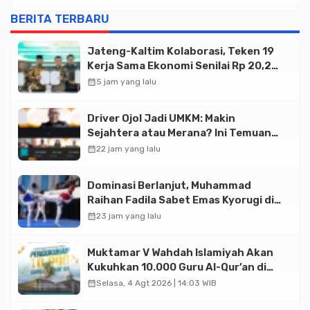
BERITA TERBARU
Jateng-Kaltim Kolaborasi, Teken 19
Kerja Sama Ekonomi Senilai Rp 20,2
Triliun
calendar_month
5 jam yang lalu
Driver Ojol Jadi UMKM: Makin
Sejahtera atau Merana? Ini Temuan
Diskusi Paramadina
calendar_month
22 jam yang lalu
Dominasi Berlanjut, Muhammad
Raihan Fadila Sabet Emas Kyorugi di
Asian Taekwondo Indonesia Open
calendar_month
23 jam yang lalu
2026
Muktamar V Wahdah Islamiyah Akan
Kukuhkan 10.000 Guru Al-Qur’an di
Masjid Istiqlal
calendar_month
Selasa, 4 Agt 2026 | 14:03 WIB