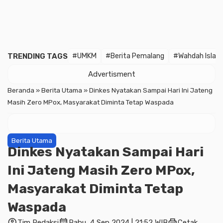
TRENDING TAGS
#UMKM
#Berita Pemalang
#Wahdah Islam
Advertisment
Beranda
»
Berita Utama
»
Dinkes Nyatakan Sampai Hari Ini Jateng
Masih Zero MPox, Masyarakat Diminta Tetap Waspada
Berita Utama
Dinkes Nyatakan Sampai Hari
Ini Jateng Masih Zero MPox,
Masyarakat Diminta Tetap
Waspada
account_circle
calendar_month
print
Tim Redaksi
Rabu, 4 Sep 2024 | 21:52 WIB
Cetak