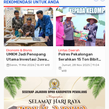
REKOMENDASI UNTUK ANDA
Ekonomi & Bisnis
Lintas Daerah
UMKM Jadi Penopang
Polres Pekalongan
Utama Investasi Jawa
Serahkan 15 Ton Bibit
Tengah Tahun 2025
Jagung ke Petani
calendar_month
Senin, 11 Mei 2026 | 16:49 WIB
Jumat, 28 Nov 2025 | 11:04
calendar_month
WIB