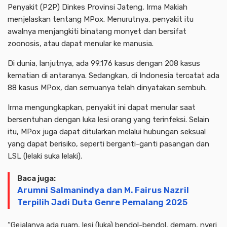
Penyakit (P2P) Dinkes Provinsi Jateng, Irma Makiah
menjelaskan tentang MPox. Menurutnya, penyakit itu
awalnya menjangkiti binatang monyet dan bersifat
zoonosis, atau dapat menular ke manusia.
Di dunia, lanjutnya, ada 99.176 kasus dengan 208 kasus
kematian di antaranya. Sedangkan, di Indonesia tercatat ada
88 kasus MPox, dan semuanya telah dinyatakan sembuh.
Irma mengungkapkan, penyakit ini dapat menular saat
bersentuhan dengan luka lesi orang yang terinfeksi. Selain
itu, MPox juga dapat ditularkan melalui hubungan seksual
yang dapat berisiko, seperti berganti-ganti pasangan dan
LSL (lelaki suka lelaki).
Baca juga:
Arumni Salmanindya dan M. Fairus Nazril
Terpilih Jadi Duta Genre Pemalang 2025
“Gejalanya ada ruam, lesi (luka) bendol-bendol, demam, nyeri