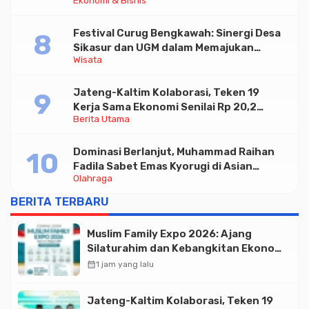
Ekonomi & Bisnis
Tabungan Bima Bank Jateng
Festival Curug Bengkawah: Sinergi Desa
Sikasur dan UGM dalam Memajukan
Wisata
Wisata serta UMKM Lokal
Jateng-Kaltim Kolaborasi, Teken 19
Kerja Sama Ekonomi Senilai Rp 20,2
Berita Utama
Triliun
Dominasi Berlanjut, Muhammad Raihan
Fadila Sabet Emas Kyorugi di Asian
Olahraga
Taekwondo Indonesia Open 2026
BERITA TERBARU
Muslim Family Expo 2026: Ajang
Silaturahim dan Kebangkitan Ekonomi
Halal di Jakarta
calendar_month
1 jam yang lalu
Jateng-Kaltim Kolaborasi, Teken 19