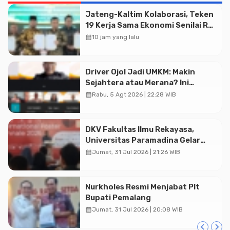
Jateng-Kaltim Kolaborasi, Teken
19 Kerja Sama Ekonomi Senilai Rp
20,2 Triliun
calendar_month
10 jam yang lalu
Advertisment
Driver Ojol Jadi UMKM: Makin
Sejahtera atau Merana? Ini
Temuan Diskusi Paramadina
calendar_month
Rabu, 5 Agt 2026 | 22:28 WIB
DKV Fakultas Ilmu Rekayasa,
Universitas Paramadina Gelar
Diskusi Desain
calendar_month
Jumat, 31 Jul 2026 | 21:26 WIB
Nurkholes Resmi Menjabat Plt
Bupati Pemalang
calendar_month
Jumat, 31 Jul 2026 | 20:08 WIB