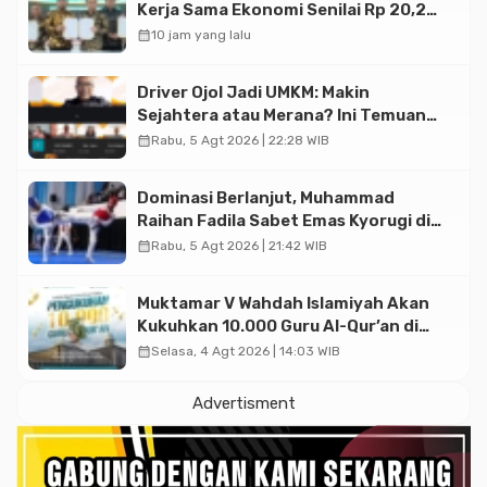
Kerja Sama Ekonomi Senilai Rp 20,2
Triliun
calendar_month
10 jam yang lalu
Driver Ojol Jadi UMKM: Makin
Sejahtera atau Merana? Ini Temuan
Diskusi Paramadina
calendar_month
Rabu, 5 Agt 2026 | 22:28 WIB
Dominasi Berlanjut, Muhammad
Raihan Fadila Sabet Emas Kyorugi di
Asian Taekwondo Indonesia Open
calendar_month
Rabu, 5 Agt 2026 | 21:42 WIB
2026
Muktamar V Wahdah Islamiyah Akan
Kukuhkan 10.000 Guru Al-Qur’an di
Masjid Istiqlal
calendar_month
Selasa, 4 Agt 2026 | 14:03 WIB
Advertisment