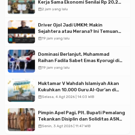
Kerja Sama Ekonomi Senilai Rp 20,2
Triliun
calendar_month
2 jam yang lalu
Driver Ojol Jadi UMKM: Makin
Sejahtera atau Merana? Ini Temuan
Diskusi Paramadina
calendar_month
19 jam yang lalu
Dominasi Berlanjut, Muhammad
Raihan Fadila Sabet Emas Kyorugi di
Asian Taekwondo Indonesia Open
calendar_month
19 jam yang lalu
2026
Muktamar V Wahdah Islamiyah Akan
Kukuhkan 10.000 Guru Al-Qur’an di
Masjid Istiqlal
calendar_month
Selasa, 4 Agt 2026 | 14:03 WIB
Pimpin Apel Pagi, Plt. Bupati Pemalang
Tekankan Disiplin dan Soliditas ASN
untuk Pelayanan Publik
calendar_month
Senin, 3 Agt 2026 | 11:47 WIB