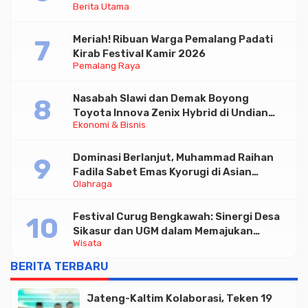
Berita Utama
Paramadina
Meriah! Ribuan Warga Pemalang Padati
Kirab Festival Kamir 2026
Pemalang Raya
Nasabah Slawi dan Demak Boyong
Toyota Innova Zenix Hybrid di Undian
Ekonomi & Bisnis
Tabungan Bima Bank Jateng
Dominasi Berlanjut, Muhammad Raihan
Fadila Sabet Emas Kyorugi di Asian
Olahraga
Taekwondo Indonesia Open 2026
Festival Curug Bengkawah: Sinergi Desa
Sikasur dan UGM dalam Memajukan
Wisata
Wisata serta UMKM Lokal
BERITA TERBARU
Jateng-Kaltim Kolaborasi, Teken 19