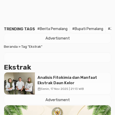
TRENDING TAGS
#Berita Pemalang
#Bupati Pemalang
#Ja
Advertisment
Beranda
»
Tag "Ekstrak"
Ekstrak
Analisis Fitokimia dan Manfaat
Ekstrak Daun Kelor
calendar_month
Senin, 17 Nov 2025 | 21:13 WIB
Advertisment