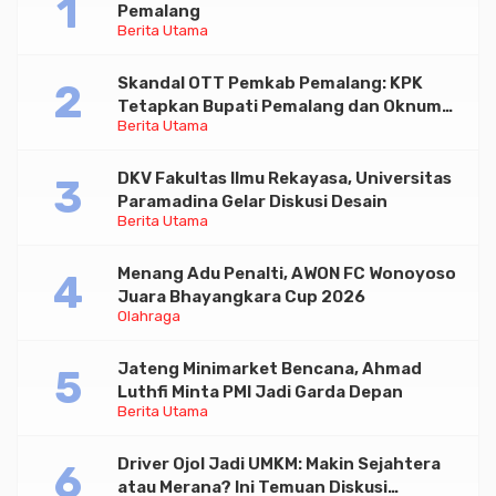
Pemalang
Berita Utama
Skandal OTT Pemkab Pemalang: KPK
Tetapkan Bupati Pemalang dan Oknum
Berita Utama
Staf Internal Sebagai Tersangka
Pemerasan Rp1,98 Miliar
DKV Fakultas Ilmu Rekayasa, Universitas
Paramadina Gelar Diskusi Desain
Berita Utama
Menang Adu Penalti, AWON FC Wonoyoso
Juara Bhayangkara Cup 2026
Olahraga
Jateng Minimarket Bencana, Ahmad
Luthfi Minta PMI Jadi Garda Depan
Berita Utama
Driver Ojol Jadi UMKM: Makin Sejahtera
atau Merana? Ini Temuan Diskusi