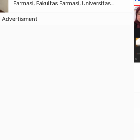
Farmasi, Fakultas Farmasi, Universitas
Pekalongan) dan Dr. Ika Arifianti M.Pd
Advertisment
(Dosen Mata Kuliah Bahasa Indonesia,
Fakultas Farmasi, Universitas Pekalongan)*
Potensi ekstrak daun kelor (Moringa
oleifera), mungkinkah menjadi solusi lintas
bidang? “Herbal bukan hanya peninggalan
tradisi, tetapi fondasi inovasi […]