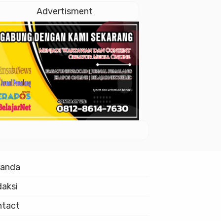
Istiqlal
Advertisment
randa
aksi
ntact