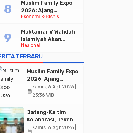
Muslim Family Expo
Pelayanan Publik
2026: Ajang
Ekonomi & Bisnis
Silaturahim dan
Kebangkitan Ekonomi
Muktamar V Wahdah
Halal di Jakarta
Islamiyah Akan
Nasional
Kukuhkan 10.000
Guru Al-Qur’an di
ERITA TERBARU
Masjid Istiqlal
Muslim Family Expo
2026: Ajang
Silaturahim dan
Kamis, 6 Agt 2026 |
calendar_month
Kebangkitan
23:36 WIB
Ekonomi Halal di
Jakarta
Jateng-Kaltim
Kolaborasi, Teken
19 Kerja Sama
Kamis, 6 Agt 2026 |
calendar_month