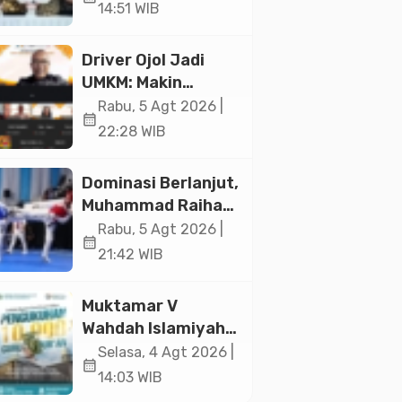
Ekonomi Senilai Rp
14:51 WIB
20,2 Triliun
Driver Ojol Jadi
UMKM: Makin
Sejahtera atau
Rabu, 5 Agt 2026 |
calendar_month
Merana? Ini
22:28 WIB
Temuan Diskusi
Paramadina
Dominasi Berlanjut,
Muhammad Raihan
Fadila Sabet Emas
Rabu, 5 Agt 2026 |
calendar_month
Kyorugi di Asian
21:42 WIB
Taekwondo
Indonesia Open
Muktamar V
2026
Wahdah Islamiyah
Akan Kukuhkan
Selasa, 4 Agt 2026 |
calendar_month
10.000 Guru Al-
14:03 WIB
Qur’an di Masjid