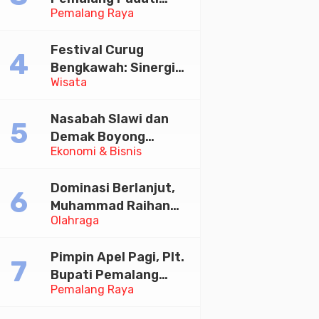
Pemalang Raya
Kirab Festival Kamir
2026
Festival Curug
Bengkawah: Sinergi
Wisata
Desa Sikasur dan
UGM dalam
Nasabah Slawi dan
Memajukan Wisata
Demak Boyong
serta UMKM Lokal
Ekonomi & Bisnis
Toyota Innova Zenix
Hybrid di Undian
Dominasi Berlanjut,
Tabungan Bima Bank
Muhammad Raihan
Jateng
Olahraga
Fadila Sabet Emas
Kyorugi di Asian
Pimpin Apel Pagi, Plt.
Taekwondo Indonesia
Bupati Pemalang
Open 2026
Pemalang Raya
Tekankan Disiplin dan
Soliditas ASN untuk