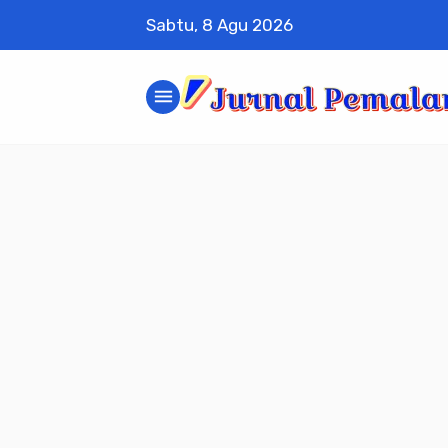
Sabtu, 8 Agu 2026
menu