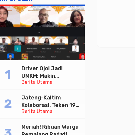
Driver Ojol Jadi
UMKM: Makin
Berita Utama
Sejahtera atau
Merana? Ini Temuan
Jateng-Kaltim
Diskusi Paramadina
Kolaborasi, Teken 19
Berita Utama
Kerja Sama Ekonomi
Senilai Rp 20,2 Triliun
Meriah! Ribuan Warga
Pemalang Padati