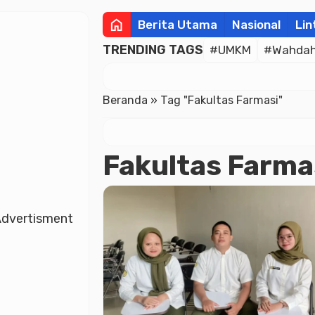
home
Berita Utama
Nasional
Lin
TRENDING TAGS
#UMKM
#Wahdah 
Beranda
»
Tag "Fakultas Farmasi"
Fakultas Farma
dvertisment