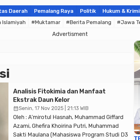
tas Daerah
Pemalang Raya
Politik
Hukum & Krimi
Islamiyah
#Muktamar
#Berita Pemalang
#Jawa T
Advertisment
si
Analisis Fitokimia dan Manfaat
Ekstrak Daun Kelor
calendar_month
Senin, 17 Nov 2025 | 21:13 WIB
Oleh : A’mirotul Hasnah, Muhammad Giffard
Azami, Ghefira Khoirina Putri, Muhammad
Sakti Maulana (Mahasiswa Program Studi D3
T