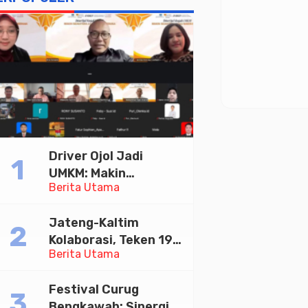
Driver Ojol Jadi
UMKM: Makin
Berita Utama
Sejahtera atau
Merana? Ini Temuan
Jateng-Kaltim
Diskusi Paramadina
Kolaborasi, Teken 19
Berita Utama
Kerja Sama Ekonomi
Senilai Rp 20,2 Triliun
Festival Curug
Bengkawah: Sinergi