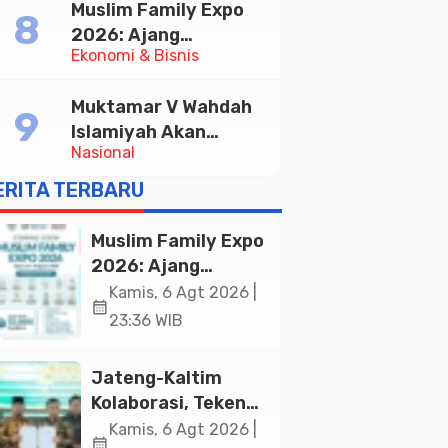
Muslim Family Expo
Pelayanan Publik
2026: Ajang
Ekonomi & Bisnis
Silaturahim dan
Kebangkitan Ekonomi
Muktamar V Wahdah
Halal di Jakarta
Islamiyah Akan
Nasional
Kukuhkan 10.000
Guru Al-Qur’an di
ERITA TERBARU
Masjid Istiqlal
Muslim Family Expo
2026: Ajang
Silaturahim dan
Kamis, 6 Agt 2026 |
calendar_month
Kebangkitan
23:36 WIB
Ekonomi Halal di
Jakarta
Jateng-Kaltim
Kolaborasi, Teken
19 Kerja Sama
Kamis, 6 Agt 2026 |
calendar_month