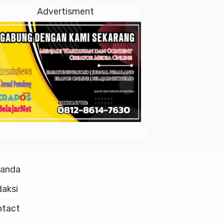
Istiqlal
Advertisment
randa
aksi
ntact