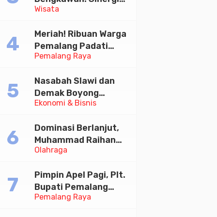
Wisata
Desa Sikasur dan
UGM dalam
Meriah! Ribuan Warga
Memajukan Wisata
Pemalang Padati
serta UMKM Lokal
Pemalang Raya
Kirab Festival Kamir
2026
Nasabah Slawi dan
Demak Boyong
Ekonomi & Bisnis
Toyota Innova Zenix
Hybrid di Undian
Dominasi Berlanjut,
Tabungan Bima Bank
Muhammad Raihan
Jateng
Olahraga
Fadila Sabet Emas
Kyorugi di Asian
Pimpin Apel Pagi, Plt.
Taekwondo Indonesia
Bupati Pemalang
Open 2026
Pemalang Raya
Tekankan Disiplin dan
Soliditas ASN untuk