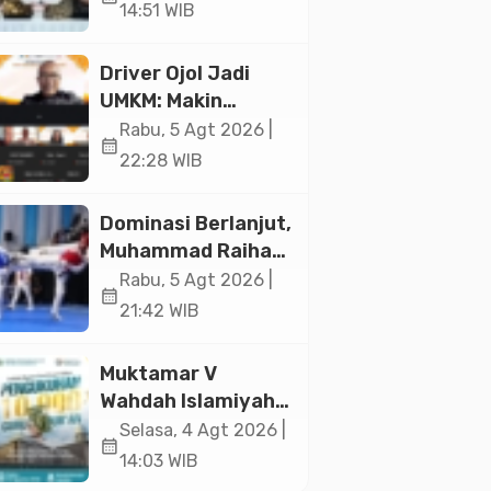
Ekonomi Senilai Rp
14:51 WIB
20,2 Triliun
Driver Ojol Jadi
UMKM: Makin
Sejahtera atau
Rabu, 5 Agt 2026 |
calendar_month
Merana? Ini
22:28 WIB
Temuan Diskusi
Paramadina
Dominasi Berlanjut,
Muhammad Raihan
Fadila Sabet Emas
Rabu, 5 Agt 2026 |
calendar_month
Kyorugi di Asian
21:42 WIB
Taekwondo
Indonesia Open
Muktamar V
2026
Wahdah Islamiyah
Akan Kukuhkan
Selasa, 4 Agt 2026 |
calendar_month
10.000 Guru Al-
14:03 WIB
Qur’an di Masjid