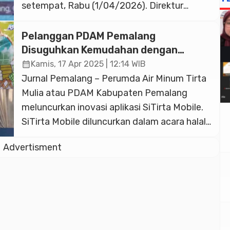
setempat, Rabu (1/04/2026). Direktur
Teknik PDAM Tirta Mulia Djulianto
mengemukakan bahwa penyelenggaraan
Pelanggan PDAM Pemalang
halalbihalal diharapkan dapat menciptakan
Disuguhkan Kemudahan dengan
sinergi dan kekompakan, baik dalam
Aplikasi SiTirta Mobile
calendar_month
Kamis, 17 Apr 2025 | 12:14 WIB
menjalankan pekerjaan maupun dalam
Jurnal Pemalang – Perumda Air Minum Tirta
berkomunikasi secara internal dan eksternal.
Mulia atau PDAM Kabupaten Pemalang
“Dalam acara ini bisa tercipta sinergitas
meluncurkan inovasi aplikasi SiTirta Mobile.
kekompakan […]
SiTirta Mobile diluncurkan dalam acara halal
bihalal yang dihadiri Wakil Bupati Pemalang
Advertisment
Nurkholes, di halaman kantor PDAM
setempat, Rabu (16/4/2025) Direktur
Utama Perumda Air Minum Tirta Mulia,
Slamet Efendi mengatakan, aplikasi SiTirta
Mobile merupakan inovasi PDAM Pemalang
dalam […]