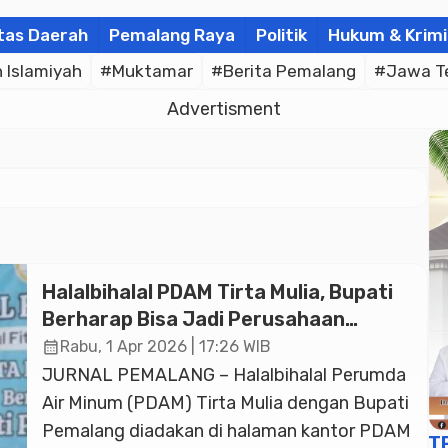
tas Daerah
Pemalang Raya
Politik
Hukum & Krimi
Islamiyah
#Muktamar
#Berita Pemalang
#Jawa T
Advertisment
Halalbihalal PDAM Tirta Mulia, Bupati
Berharap Bisa Jadi Perusahaan
Terkemuka di Jawa Tengah dan
calendar_month
Rabu, 1 Apr 2026 | 17:26 WIB
Nasional
JURNAL PEMALANG – Halalbihalal Perumda
Air Minum (PDAM) Tirta Mulia dengan Bupati
Pemalang diadakan di halaman kantor PDAM
T