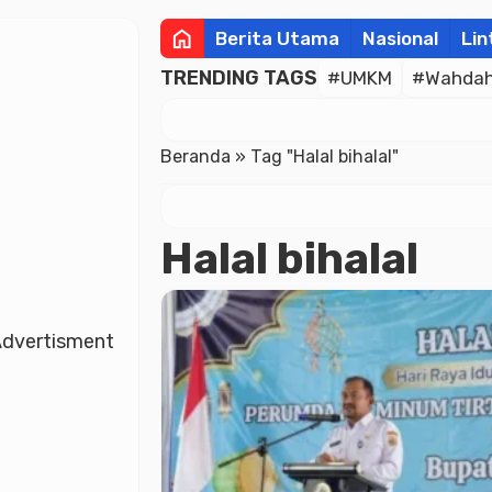
home
Berita Utama
Nasional
Lin
TRENDING TAGS
#UMKM
#Wahdah 
Beranda
»
Tag "Halal bihalal"
Halal bihalal
dvertisment