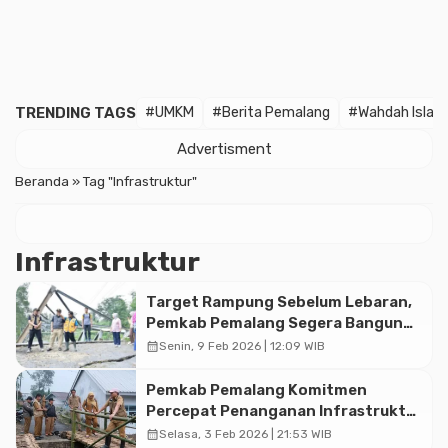
TRENDING TAGS
#UMKM
#Berita Pemalang
#Wahdah Islam
Advertisment
Beranda
»
Tag "Infrastruktur"
Infrastruktur
Target Rampung Sebelum Lebaran,
Pemkab Pemalang Segera Bangun
Jembatan Darurat di Mendelem
calendar_month
Senin, 9 Feb 2026 | 12:09 WIB
Pemkab Pemalang Komitmen
Percepat Penanganan Infrastruktur
di Wilayah Terdampak Bencana
calendar_month
Selasa, 3 Feb 2026 | 21:53 WIB