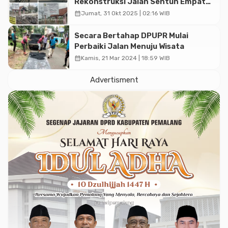
Rekonstruksi Jalan Sentuh Empat
Titik Vital, Angkat Kualitas
calendar_month
Jumat, 31 Okt 2025 | 02:16 WIB
Infrastruktur Demi Peningkatan
Ekonomi Rakyat
Secara Bertahap DPUPR Mulai
Perbaiki Jalan Menuju Wisata
calendar_month
Kamis, 21 Mar 2024 | 18:59 WIB
Advertisment