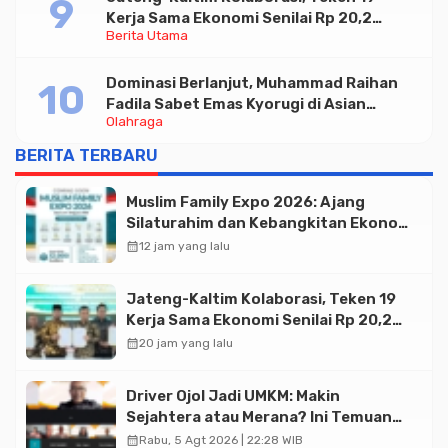
Kerja Sama Ekonomi Senilai Rp 20,2
Berita Utama
Triliun
Dominasi Berlanjut, Muhammad Raihan
Fadila Sabet Emas Kyorugi di Asian
Olahraga
Taekwondo Indonesia Open 2026
BERITA TERBARU
Muslim Family Expo 2026: Ajang
Silaturahim dan Kebangkitan Ekonomi
Halal di Jakarta
calendar_month
12 jam yang lalu
Jateng-Kaltim Kolaborasi, Teken 19
Kerja Sama Ekonomi Senilai Rp 20,2
Triliun
calendar_month
20 jam yang lalu
Driver Ojol Jadi UMKM: Makin
Sejahtera atau Merana? Ini Temuan
Diskusi Paramadina
calendar_month
Rabu, 5 Agt 2026 | 22:28 WIB