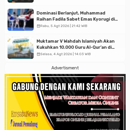
Dominasi Berlanjut, Muhammad
Raihan Fadila Sabet Emas Kyorugi di
Asian Taekwondo Indonesia Open
calendar_month
Rabu, 5 Agt 2026 | 21:42 WIB
2026
Muktamar V Wahdah Islamiyah Akan
Kukuhkan 10.000 Guru Al-Qur’an di
Masjid Istiqlal
calendar_month
Selasa, 4 Agt 2026 | 14:03 WIB
Advertisment