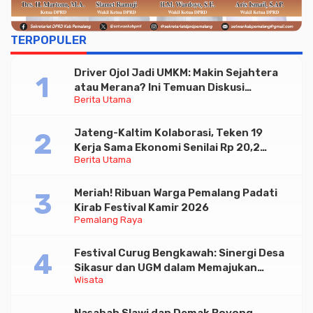
TERPOPULER
Driver Ojol Jadi UMKM: Makin Sejahtera
atau Merana? Ini Temuan Diskusi
Berita Utama
Paramadina
Jateng-Kaltim Kolaborasi, Teken 19
Kerja Sama Ekonomi Senilai Rp 20,2
Berita Utama
Triliun
Meriah! Ribuan Warga Pemalang Padati
Kirab Festival Kamir 2026
Pemalang Raya
Festival Curug Bengkawah: Sinergi Desa
Sikasur dan UGM dalam Memajukan
Wisata
Wisata serta UMKM Lokal
Nasabah Slawi dan Demak Boyong