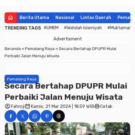
home
Berita Utama
Nasional
Lintas Daerah
Pemala
TRENDING TAGS
#UMKM
#Wahdah Islamiyah
#Muktamar
Advertisment
Beranda
»
Pemalang Raya
»
Secara Bertahap DPUPR Mulai
Perbaiki Jalan Menuju Wisata
Pemalang Raya
Secara Bertahap DPUPR Mulai
Perbaiki Jalan Menuju Wisata
account_circle
calendar_month
print
Fahroji
Kamis, 21 Mar 2024 | 18:59 WIB
Cetak