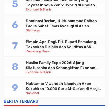
Toyota Innova Zenix Hybrid di Undian
Ekonomi & Bisnis
Tabungan Bima Bank Jateng
Dominasi Berlanjut, Muhammad Raihan
Fadila Sabet Emas Kyorugi di Asian
Olahraga
Taekwondo Indonesia Open 2026
Pimpin Apel Pagi, Plt. Bupati Pemalang
Tekankan Disiplin dan Soliditas ASN
Pemalang Raya
untuk Pelayanan Publik
Muslim Family Expo 2026: Ajang
Silaturahim dan Kebangkitan Ekonomi
Ekonomi & Bisnis
Halal di Jakarta
Muktamar V Wahdah Islamiyah Akan
Kukuhkan 10.000 Guru Al-Qur’an di Masjid
Nasional
Istiqlal
BERITA TERBARU