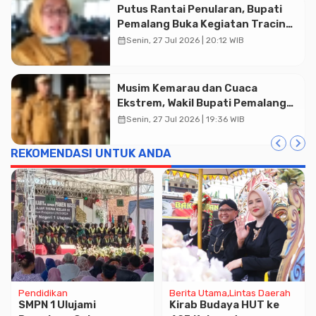
Putus Rantai Penularan, Bupati
Pemalang Buka Kegiatan Tracing
TBC Terintegrasi di Mulyoharjo
calendar_month
Senin, 27 Jul 2026 | 20:12 WIB
Musim Kemarau dan Cuaca
Advertisment
Ekstrem, Wakil Bupati Pemalang
Ingatkan ASN Waspada Bahaya
calendar_month
Senin, 27 Jul 2026 | 19:36 WIB
Kebakaran
REKOMENDASI UNTUK ANDA
Pendidikan
Berita Utama
Lintas Daerah
SMPN 1 Ulujami
Kirab Budaya HUT ke