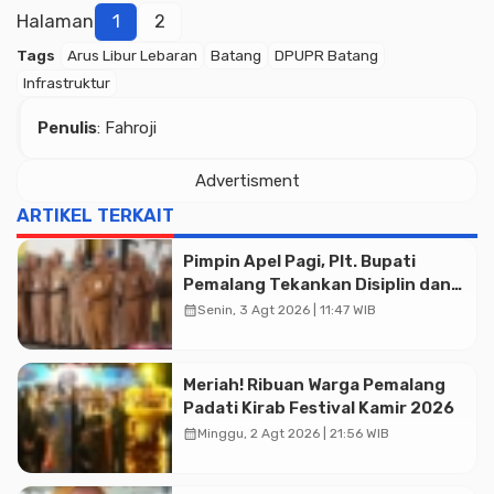
Halaman
1
2
Tags
Arus Libur Lebaran
Batang
DPUPR Batang
Infrastruktur
Penulis
: Fahroji
Advertisment
ARTIKEL TERKAIT
Pimpin Apel Pagi, Plt. Bupati
Pemalang Tekankan Disiplin dan
Soliditas ASN untuk Pelayanan
calendar_month
Senin, 3 Agt 2026 | 11:47 WIB
Publik
Meriah! Ribuan Warga Pemalang
Padati Kirab Festival Kamir 2026
calendar_month
Minggu, 2 Agt 2026 | 21:56 WIB