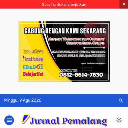
×
Scroll untuk melanjutkan
search
Minggu, 9 Agu 2026
menu
light_mode