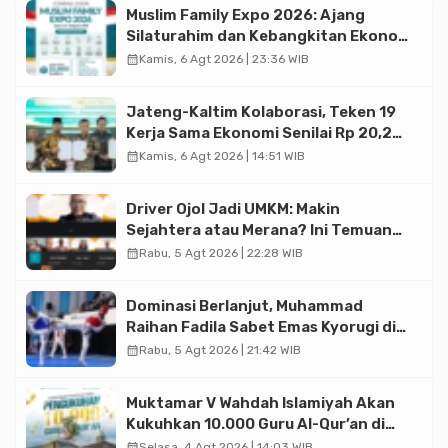
Muslim Family Expo 2026: Ajang
Silaturahim dan Kebangkitan Ekonomi
Halal di Jakarta
calendar_month
Kamis, 6 Agt 2026 | 23:36 WIB
Jateng-Kaltim Kolaborasi, Teken 19
Kerja Sama Ekonomi Senilai Rp 20,2
Triliun
calendar_month
Kamis, 6 Agt 2026 | 14:51 WIB
Driver Ojol Jadi UMKM: Makin
Sejahtera atau Merana? Ini Temuan
Diskusi Paramadina
calendar_month
Rabu, 5 Agt 2026 | 22:28 WIB
Dominasi Berlanjut, Muhammad
Raihan Fadila Sabet Emas Kyorugi di
Asian Taekwondo Indonesia Open
calendar_month
Rabu, 5 Agt 2026 | 21:42 WIB
2026
Muktamar V Wahdah Islamiyah Akan
Kukuhkan 10.000 Guru Al-Qur’an di
Masjid Istiqlal
calendar_month
Selasa, 4 Agt 2026 | 14:03 WIB