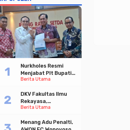
Nurkholes Resmi
Menjabat Plt Bupati
Berita Utama
Pemalang
DKV Fakultas Ilmu
Rekayasa,
Berita Utama
Universitas
Paramadina Gelar
Menang Adu Penalti,
Diskusi Desain
AWON FC Wonoyoso