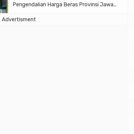
Pengendalian Harga Beras Provinsi Jawa
Tengah melaksanakan kegiatan pemantauan
Advertisment
langsung di Kabupaten Boyolali, pada Kamis
(23/10/2025). Tim gabungan tersebut
terdiri dari unsur Polda Jawa Tengah, Polres
Boyolali, Dinas Ketahanan Pangan,
Disdagperin, Dinas Pertanian, Bulog, dan
DPMPTSP. Dalam kegiatan kali […]