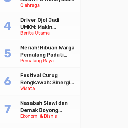
Olahraga
Juara Bhayangkara
Cup 2026
Driver Ojol Jadi
UMKM: Makin
Berita Utama
Sejahtera atau
Merana? Ini Temuan
Meriah! Ribuan Warga
Diskusi Paramadina
Pemalang Padati
Pemalang Raya
Kirab Festival Kamir
2026
Festival Curug
Bengkawah: Sinergi
Wisata
Desa Sikasur dan
UGM dalam
Nasabah Slawi dan
Memajukan Wisata
Demak Boyong
serta UMKM Lokal
Ekonomi & Bisnis
Toyota Innova Zenix
Hybrid di Undian