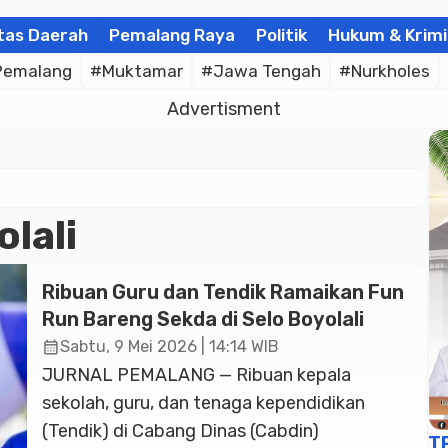
tas Daerah
Pemalang Raya
Politik
Hukum & Krimi
Pemalang
#Muktamar
#Jawa Tengah
#Nurkholes
Advertisment
lali
Ribuan Guru dan Tendik Ramaikan Fun
Run Bareng Sekda di Selo Boyolali
calendar_month
Sabtu, 9 Mei 2026 | 14:14 WIB
JURNAL PEMALANG — Ribuan kepala
sekolah, guru, dan tenaga kependidikan
(Tendik) di Cabang Dinas (Cabdin)
T