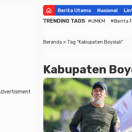
home
Berita Utama
Nasional
Lin
TRENDING TAGS
#UMKM
#Berita 
Beranda
»
Tag "Kabupaten Boyolali"
Kabupaten Boyo
dvertisment