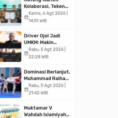
Jakarta
Kolaborasi, Teken
19 Kerja Sama
Kamis, 6 Agt 2026 |
calendar_month
Ekonomi Senilai Rp
14:51 WIB
20,2 Triliun
Driver Ojol Jadi
UMKM: Makin
Sejahtera atau
Rabu, 5 Agt 2026 |
calendar_month
Merana? Ini
22:28 WIB
Temuan Diskusi
Paramadina
Dominasi Berlanjut,
Muhammad Raihan
Fadila Sabet Emas
Rabu, 5 Agt 2026 |
calendar_month
Kyorugi di Asian
21:42 WIB
Taekwondo
Indonesia Open
Muktamar V
2026
Wahdah Islamiyah