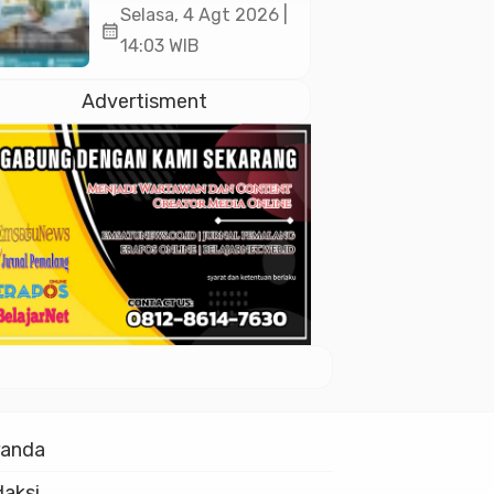
Akan Kukuhkan
Selasa, 4 Agt 2026 |
calendar_month
10.000 Guru Al-
14:03 WIB
Qur’an di Masjid
Istiqlal
Advertisment
randa
aksi