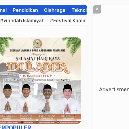
×
nal
Pendidikan
Olahraga
Teknologi
Kolom
Wis
#Wahdah Islamiyah
#Festival Kamir
#Muhammad Raih
Advertisme
ERPOPULER