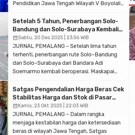
Pendidikan Jawa Tengah Wilayah V Boyolali-
Klaten, memecah udara dingin di jalanan
Selo, Kabupaten Boyolali, Sabtu pagi, 9 Mei
Setelah 5 Tahun, Penerbangan Solo-
2026. Mereka berlari dan bergembira
Bandung dan Solo-Surabaya Kembali
bersama dalam Cabdin V Fun Run 5K untuk
Mengudara
calendar_month
Sabtu, 20 Des 2025 | 23:56 WIB
memperingati Hari Pendidikan Nasional
JURNAL PEMALANG – Setelah lima tahun
(Hardiknas) sekaligus promosi wisata. Ada
terhenti, penerbangan rute Solo–Bandung
[…]
dan Solo–Surabaya dari Bandara Adi
Soemarmo kembali beroperasi. Maskapai
Wings Air resmi mengoperasikan kembali rute
tersebut pada Sabtu, 20 Desember 2025,
Satgas Pengendalian Harga Beras Cek
sebagai upaya mendorong pertumbuhan
Stabilitas Harga dan Stok di Pasar
ekonomi dan pariwisata di Jawa Tengah,
Tradisional maupun Pasar Modern
calendar_month
Kamis, 23 Okt 2025 | 22:03 WIB
Boyolali
khususnya wilayah Soloraya. Peresmian
JURNAL PEMALANG – Dalam rangka
penerbangan reoperated ini dihadiri
menjaga kestabilan harga dan ketersediaan
Gubernur Jawa Tengah Ahmad Luthfi, GM […]
beras di wilayah Jawa Tengah, Satgas