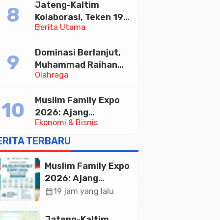
Jateng-Kaltim
Tabungan Bima Bank
Kolaborasi, Teken 19
Jateng
Berita Utama
Kerja Sama Ekonomi
Senilai Rp 20,2 Triliun
Dominasi Berlanjut,
Muhammad Raihan
Olahraga
Fadila Sabet Emas
Kyorugi di Asian
Muslim Family Expo
Taekwondo Indonesia
2026: Ajang
Open 2026
Ekonomi & Bisnis
Silaturahim dan
Kebangkitan Ekonomi
ERITA TERBARU
Halal di Jakarta
Muslim Family Expo
2026: Ajang
Silaturahim dan
calendar_month
19 jam yang lalu
Kebangkitan
Ekonomi Halal di
Jateng-Kaltim