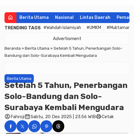
home
Berita Utama
Nasional
Lintas Daerah
Pemala
TRENDING TAGS
#Wahdah Islamiyah
#UMKM
#Muktamar
Advertisment
Beranda
»
Berita Utama
»
Setelah 5 Tahun, Penerbangan Solo-
Bandung dan Solo-Surabaya Kembali Mengudara
Berita Utama
Setelah 5 Tahun, Penerbangan
Solo-Bandung dan Solo-
Surabaya Kembali Mengudara
account_circle
calendar_month
print
Fahroji
Sabtu, 20 Des 2025 | 23:56 WIB
Cetak