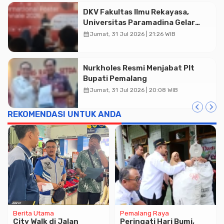
DKV Fakultas Ilmu Rekayasa,
Universitas Paramadina Gelar
Diskusi Desain
calendar_month
Jumat, 31 Jul 2026 | 21:26 WIB
Nurkholes Resmi Menjabat Plt
Bupati Pemalang
calendar_month
Jumat, 31 Jul 2026 | 20:08 WIB
REKOMENDASI UNTUK ANDA
Berita Utama
Pemalang Raya
City Walk di Jalan
Peringati Hari Bumi,