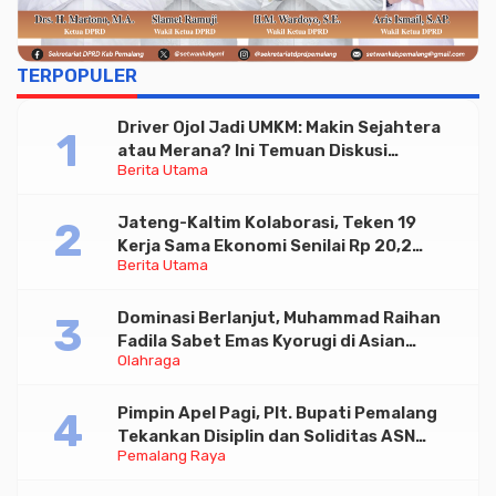
TERPOPULER
Driver Ojol Jadi UMKM: Makin Sejahtera
atau Merana? Ini Temuan Diskusi
Berita Utama
Paramadina
Jateng-Kaltim Kolaborasi, Teken 19
Kerja Sama Ekonomi Senilai Rp 20,2
Berita Utama
Triliun
Dominasi Berlanjut, Muhammad Raihan
Fadila Sabet Emas Kyorugi di Asian
Olahraga
Taekwondo Indonesia Open 2026
Pimpin Apel Pagi, Plt. Bupati Pemalang
Tekankan Disiplin dan Soliditas ASN
Pemalang Raya
untuk Pelayanan Publik