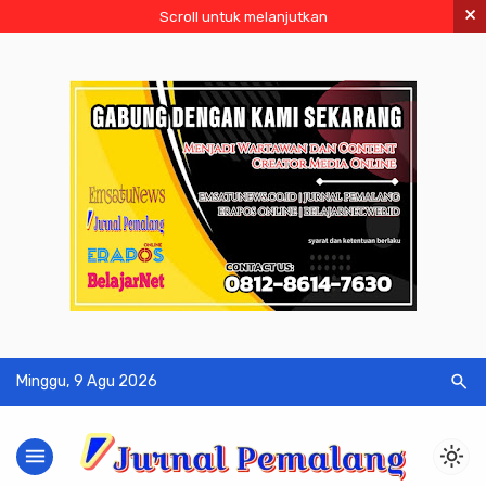
×
Scroll untuk melanjutkan
search
Minggu, 9 Agu 2026
menu
light_mode