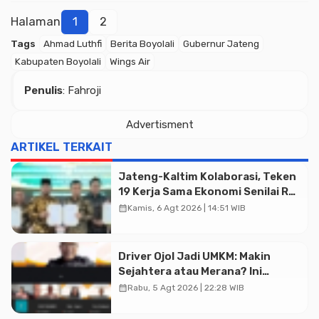
Halaman
1
2
Tags
Ahmad Luthfi
Berita Boyolali
Gubernur Jateng
Kabupaten Boyolali
Wings Air
Penulis
: Fahroji
Advertisment
ARTIKEL TERKAIT
Advertisment
Jateng-Kaltim Kolaborasi, Teken
19 Kerja Sama Ekonomi Senilai Rp
20,2 Triliun
calendar_month
Kamis, 6 Agt 2026 | 14:51 WIB
Driver Ojol Jadi UMKM: Makin
Sejahtera atau Merana? Ini
Temuan Diskusi Paramadina
calendar_month
Rabu, 5 Agt 2026 | 22:28 WIB