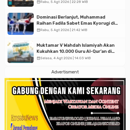
Diskusi Paramadina
calendar_month
Rabu, 5 Agt 2026 | 22:28 WIB
Dominasi Berlanjut, Muhammad
Raihan Fadila Sabet Emas Kyorugi di
Asian Taekwondo Indonesia Open
calendar_month
Rabu, 5 Agt 2026 | 21:42 WIB
2026
Muktamar V Wahdah Islamiyah Akan
Kukuhkan 10.000 Guru Al-Qur’an di
Masjid Istiqlal
calendar_month
Selasa, 4 Agt 2026 | 14:03 WIB
Advertisment