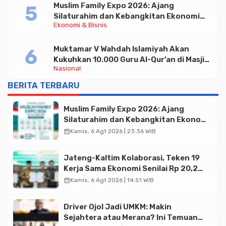
Muslim Family Expo 2026: Ajang
Silaturahim dan Kebangkitan Ekonomi
Ekonomi & Bisnis
Halal di Jakarta
Muktamar V Wahdah Islamiyah Akan
Kukuhkan 10.000 Guru Al-Qur’an di Masjid
Nasional
Istiqlal
BERITA TERBARU
Muslim Family Expo 2026: Ajang
Silaturahim dan Kebangkitan Ekonomi
Halal di Jakarta
calendar_month
Kamis, 6 Agt 2026 | 23:36 WIB
Jateng-Kaltim Kolaborasi, Teken 19
Kerja Sama Ekonomi Senilai Rp 20,2
Triliun
calendar_month
Kamis, 6 Agt 2026 | 14:51 WIB
Driver Ojol Jadi UMKM: Makin
Sejahtera atau Merana? Ini Temuan