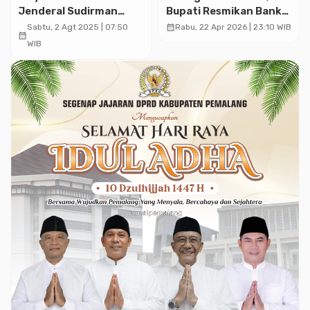
Jenderal Sudirman
Bupati Resmikan Bank
Akan Diberlakukan Satu
Sampah di Desa
calendar_month
Sabtu, 2 Agt 2025 | 07:50
Rabu, 22 Apr 2026 | 23:10 WIB
calendar_month
Arah, Ini yang Dilakukan
Kandang
WIB
Dishub Pemalang