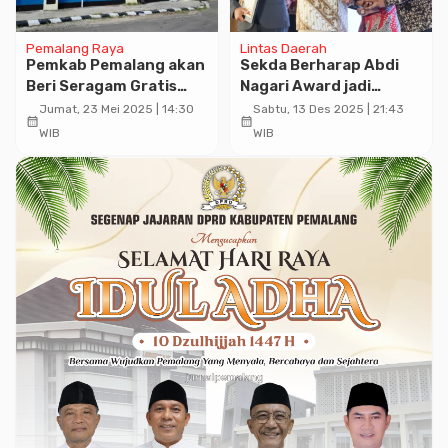
Pemalang Raya
Lintas Daerah
Pemkab Pemalang akan
Sekda Berharap Abdi
Beri Seragam Gratis
Nagari Award jadi
untuk Siswa Baru,
Inspirasi ASN di Jateng
Jumat, 23 Mei 2025 | 14:30
Sabtu, 13 Des 2025 | 21:43
calendar_month
calendar_month
Berikut Kriterianya
untuk Melayani
WIB
WIB
Masyarakat dengan
Ikhlas