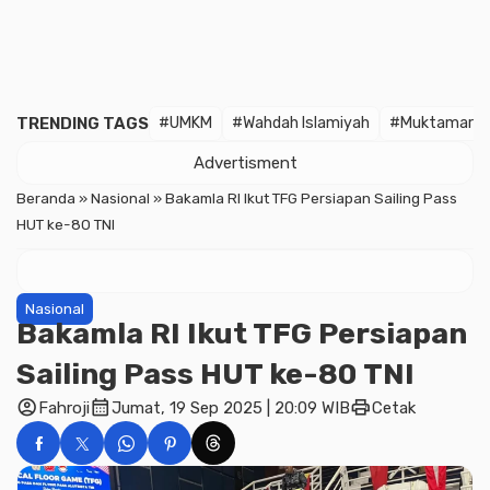
TRENDING TAGS
#UMKM
#Wahdah Islamiyah
#Muktamar
Advertisment
Beranda
»
Nasional
»
Bakamla RI Ikut TFG Persiapan Sailing Pass
HUT ke-80 TNI
Nasional
Bakamla RI Ikut TFG Persiapan
Sailing Pass HUT ke-80 TNI
account_circle
calendar_month
print
Fahroji
Jumat, 19 Sep 2025 | 20:09 WIB
Cetak