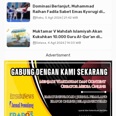
Dominasi Berlanjut, Muhammad
Raihan Fadila Sabet Emas Kyorugi di
Asian Taekwondo Indonesia Open
calendar_month
Rabu, 5 Agt 2026 | 21:42 WIB
2026
Muktamar V Wahdah Islamiyah Akan
Kukuhkan 10.000 Guru Al-Qur’an di
Masjid Istiqlal
calendar_month
Selasa, 4 Agt 2026 | 14:03 WIB
Advertisment