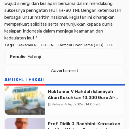
wujud sinergi dan kesiapan bersama dalam mendukung
suksesnya peringatan HUT ke-80 TNI. Dengan keterlibatan
berbagai unsur maritim nasional, kegiatan ini diharapkan
memperkuat soliditas serta menunjukkan kepada dunia
kesiapan Indonesia dalam menjaga keamanan dan
kedaulatan laut.*
Tags
Bakamla RI
HUT TNI
Tactical Floor Game (TFG)
TFG
Penulis
: Fahroji
Advertisment
ARTIKEL TERKAIT
Muktamar V Wahdah Islamiyah
Akan Kukuhkan 10.000 Guru Al-
Qur’an di Masjid Istiqlal
calendar_month
Selasa, 4 Agt 2026 | 14:03 WIB
Prof. Didik J. Rachbini: Kerusakan