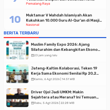
Pemalang Raya
untuk Pelayanan Publik
Muktamar V Wahdah Islamiyah Akan
Kukuhkan 10.000 Guru Al-Qur’an di Masjid
Nasional
Istiqlal
BERITA TERBARU
Muslim Family Expo 2026: Ajang
Silaturahim dan Kebangkitan Ekonomi
Halal di Jakarta
calendar_month
23 jam yang lalu
Jateng-Kaltim Kolaborasi, Teken 19
Kerja Sama Ekonomi Senilai Rp 20,2
Triliun
calendar_month
Kamis, 6 Agt 2026 | 14:51 WIB
Driver Ojol Jadi UMKM: Makin
Sejahtera atau Merana? Ini Temuan
Diskusi Paramadina
calendar_month
Rabu, 5 Agt 2026 | 22:28 WIB