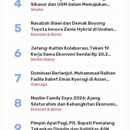
Sikasur dan UGM dalam Memajukan
Wisata
Wisata serta UMKM Lokal
Nasabah Slawi dan Demak Boyong
Toyota Innova Zenix Hybrid di Undian
Ekonomi & Bisnis
Tabungan Bima Bank Jateng
Jateng-Kaltim Kolaborasi, Teken 19
Kerja Sama Ekonomi Senilai Rp 20,2
Berita Utama
Triliun
Dominasi Berlanjut, Muhammad Raihan
Fadila Sabet Emas Kyorugi di Asian
Olahraga
Taekwondo Indonesia Open 2026
Muslim Family Expo 2026: Ajang
Silaturahim dan Kebangkitan Ekonomi
Ekonomi & Bisnis
Halal di Jakarta
Pimpin Apel Pagi, Plt. Bupati Pemalang
Tekankan Disiplin dan Soliditas ASN