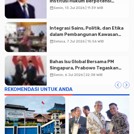
Advertisment
Institusi Hukum Berpotensi
Menghambat Pertumbuhan
calendar_month
Senin, 13 Jul 2026 | 11:39 WIB
Ekonomi Nasional
Integrasi Sains, Politik, dan Etika
dalam Pembangunan Kawasan
dan Tata Kelola Batas-Batas
calendar_month
Selasa, 7 Jul 2026 | 15:56 WIB
Ekologis di Indonesia
Bahas Isu Global Bersama PM
Singapura, Prabowo Tegaskan
Sikap ASEAN Utamakan Diplomasi
calendar_month
Senin, 6 Jul 2026 | 22:38 WIB
REKOMENDASI UNTUK ANDA